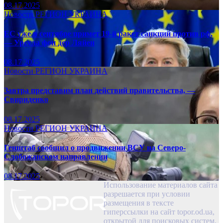
08.17.2025
Новости
РЕГИОН
УКРАИНА
ЕС уже в сентябре примет 19-й ракет санкций против рф,
— Урсула фон дер Ляйен
08.17.2025
Новости
РЕГИОН
УКРАИНА
Завтра представим план действий правительства, —
Свириденко
08.17.2025
Новости
РЕГИОН
УКРАИНА
Генштаб сообщил о продвижении ВСУ на Северо-
Слобожанском направлении
08.17.2025
Использование материалов сайта
разрешается при условии
размещения в тексте
гиперссылки на сайт topor.od.ua,
открытой для поисковых систем.