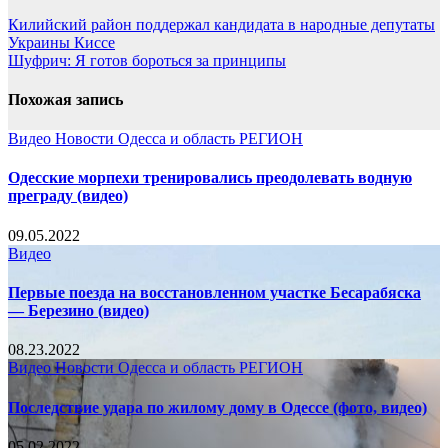
Килийский район поддержал кандидата в народные депутаты
Украины Киссе
Шуфрич: Я готов бороться за принципы
Похожая запись
Видео
Новости
Одесса и область
РЕГИОН
Одесские морпехи тренировались преодолевать водную
преграду (видео)
09.05.2022
Видео
Первые поезда на восстановленном участке Бесарабяска
— Березино (видео)
08.23.2022
Видео
Новости
Одесса и область
РЕГИОН
Последствие удара по жилому дому в Одессе (фото, видео)
05.02.2022