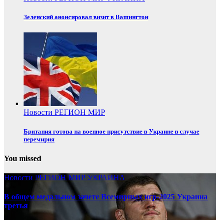
Зеленский анонсировал визит в Вашингтон
Новости
РЕГИОН
МИР
Британия готова на военное присутствие в Украине в случае
перемирия
You missed
Новости
РЕГИОН
МИР
УКРАИНА
В общем медальном зачете Всемирных игр-2025 Украина
третья