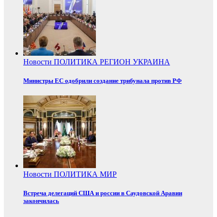
Новости
ПОЛИТИКА
РЕГИОН
УКРАИНА
Министры ЕС одобрили создание трибунала против РФ
Новости
ПОЛИТИКА
МИР
Встреча делегаций США и россии в Саудовской Аравии
закончилась