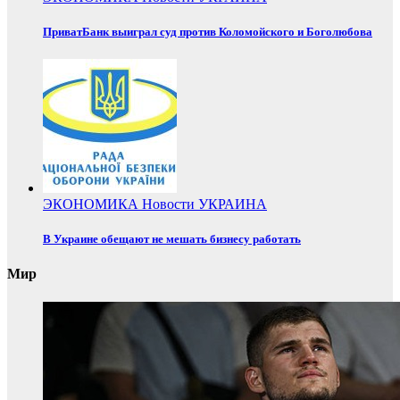
ПриватБанк выиграл суд против Коломойского и Боголюбова
ЭКОНОМИКА
Новости
УКРАИНА
В Украине обещают не мешать бизнесу работать
Мир