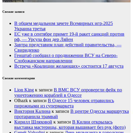
Свежие записи
В общем медальном зачете Всемирных игр-2025
Украина третья
ЕС уже в сентябре примет 19-й ракет санкций против
рф, — Урсула фон дер Ляйен
Завтра представим план действий правительства, —
Свириденко
Генштаб сообщил о продвижении ВСУ на Северо-
Слобожанском направлении
Встреча «Коалиции желающих» состоится 17 августа
Свежие комментарии
Lion King
к записи
В ВМС ВСУ опровергли фейк по
уничтожению кораблей в Одессе
Olhazk
к записи
В Одессе 15 человек отравились
пирожными из супермаркета
Виктория Калина
к записи
В центре Одессы маршрутка
протаранила трамвай
Кирилл Шляховой
к записи
В Килии открылась
выставка мастерицы, которая вышивает без рук (фото)
Genek Valvolini
к записи
День музыканта в городском