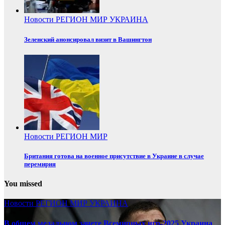
Новости
РЕГИОН
МИР
УКРАИНА
Зеленский анонсировал визит в Вашингтон
Новости
РЕГИОН
МИР
Британия готова на военное присутствие в Украине в случае
перемирия
You missed
Новости
РЕГИОН
МИР
УКРАИНА
В общем медальном зачете Всемирных игр-2025 Украина