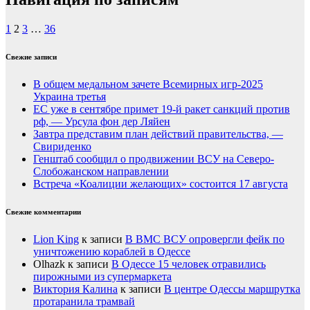
1
2
3
…
36
Свежие записи
В общем медальном зачете Всемирных игр-2025
Украина третья
ЕС уже в сентябре примет 19-й ракет санкций против
рф, — Урсула фон дер Ляйен
Завтра представим план действий правительства, —
Свириденко
Генштаб сообщил о продвижении ВСУ на Северо-
Слобожанском направлении
Встреча «Коалиции желающих» состоится 17 августа
Свежие комментарии
Lion King
к записи
В ВМС ВСУ опровергли фейк по
уничтожению кораблей в Одессе
Olhazk
к записи
В Одессе 15 человек отравились
пирожными из супермаркета
Виктория Калина
к записи
В центре Одессы маршрутка
протаранила трамвай