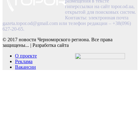
размещения в тексте
гиперссылки на сайт topor.od.ua,
открытой для поисковых систем.
Контакты: электронная почта
gazeta.topor.od@gmail.com
или телефон редакции – +38(096)
627-20-65.
© 2017 новости Черноморского региона. Все права
защищены...
|
Разработка сайта
О проекте
Реклама
Вакансии