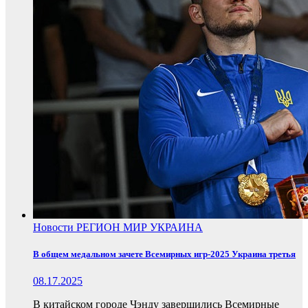
Новости
РЕГИОН
МИР
УКРАИНА
В общем медальном зачете Всемирных игр-2025 Украина третья
08.17.2025
В китайском городе Чэнду завершились Всемирные