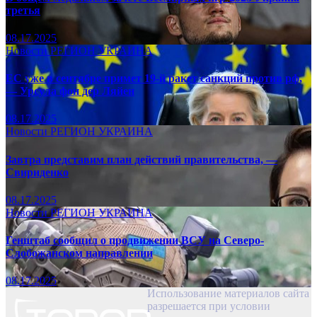
третья
08.17.2025
Новости
РЕГИОН
УКРАИНА
ЕС уже в сентябре примет 19-й ракет санкций против рф,
— Урсула фон дер Ляйен
08.17.2025
Новости
РЕГИОН
УКРАИНА
Завтра представим план действий правительства, —
Свириденко
08.17.2025
Новости
РЕГИОН
УКРАИНА
Генштаб сообщил о продвижении ВСУ на Северо-
Слобожанском направлении
08.17.2025
Использование материалов сайта
разрешается при условии