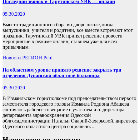
Последний звонок в Тарутинском УВК — онлайн
05.30.2020
Вместо традиционного сбора во дворе школе, когда
выпускники, учителя и родители, все вместе встречают этот
праздник, Тарутинский УВК принял решение провести
мероприятие в режиме онлайн, ставшем уже для всех
привычным.
Новости
РЕГИОН
Рені
На областном уровне принято решение закрыть три
отделения Дунайской областной больницы
05.30.2020
В Измаильском горисполкоме под председательством первого
заместителя городского головы Измаила Родиона Абашева
состоялось рабочее совещание с участием и.о. директора
департамента здравоохранения Одесской
облгосадминистрации Натальи Одарий-Захарьевой, директора
Одесского областного центра социально…
Навигация по записям