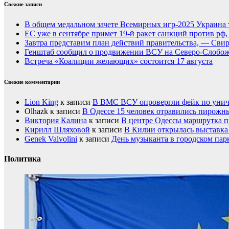
Свежие записи
В общем медальном зачете Всемирных игр-2025 Украина 
ЕС уже в сентябре примет 19-й ракет санкций против рф
Завтра представим план действий правительства, — Сви
Генштаб сообщил о продвижении ВСУ на Северо-Слобож
Встреча «Коалиции желающих» состоится 17 августа
Свежие комментарии
Lion King
к записи
В ВМС ВСУ опровергли фейк по унич
Olhazk
к записи
В Одессе 15 человек отравились пирожн
Виктория Калина
к записи
В центре Одессы маршрутка п
Кирилл Шляховой
к записи
В Килии открылась выставка 
Genek Valvolini
к записи
День музыканта в городском пар
Политика