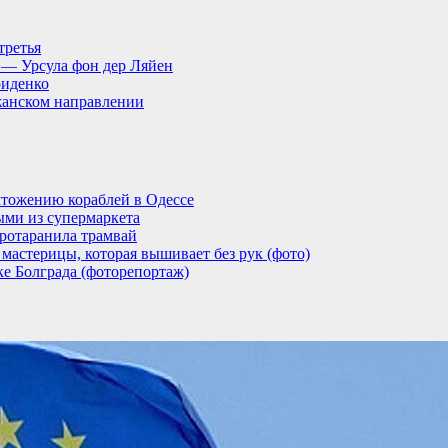
третья
, — Урсула фон дер Ляйен
риденко
анском направлении
тожению кораблей в Одессе
ыми из супермаркета
ротаранила трамвай
мастерицы, которая вышивает без рук (фото)
ке Болграда (фоторепортаж)