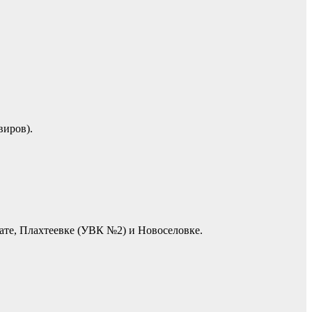
виров).
ате, Плахтеевке (УВК №2) и Новоселовке.