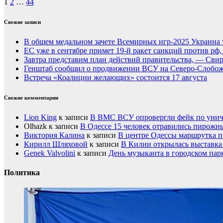
1
2
…
44
Свежие записи
В общем медальном зачете Всемирных игр-2025 Украина 
ЕС уже в сентябре примет 19-й ракет санкций против рф
Завтра представим план действий правительства, — Сви
Генштаб сообщил о продвижении ВСУ на Северо-Слобож
Встреча «Коалиции желающих» состоится 17 августа
Свежие комментарии
Lion King
к записи
В ВМС ВСУ опровергли фейк по унич
Olhazk
к записи
В Одессе 15 человек отравились пирожн
Виктория Калина
к записи
В центре Одессы маршрутка п
Кирилл Шляховой
к записи
В Килии открылась выставка 
Genek Valvolini
к записи
День музыканта в городском пар
Политика