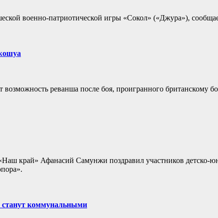
еской военно-патриотической игры «Сокол» («Джура»), сообщае
Джошуа
т возможность реванша после боя, проигранного британскому б
и «Наш край» Афанасий Самунжи поздравил участников детско-ю
опора».
я станут коммунальными