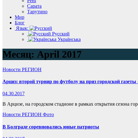
Рені
Сарата
Тарутино
Мир
Блог
Язык:
Русский
Українська
Месяц:
April 2017
Новости
РЕГИОН
Арциз: второй турнир по футболу на приз городской газеты
04.30.2017
В Арцизе, на городском стадионе в рамках открытия сезона гор
Новости
РЕГИОН
Фото
В Болграде соревновались юные патриоты