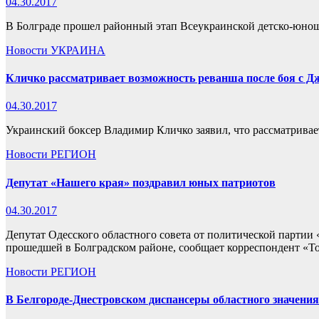
04.30.2017
В Болграде прошел районный этап Всеукраинской детско-юнош
Новости
УКРАИНА
Кличко рассматривает возможность реванша после боя с 
04.30.2017
Украинский боксер Владимир Кличко заявил, что рассматривае
Новости
РЕГИОН
Депутат «Нашего края» поздравил юных патриотов
04.30.2017
Депутат Одесского областного совета от политической парти
прошедшей в Болградском районе, сообщает корреспондент «Т
Новости
РЕГИОН
В Белгороде-Днестровском диспансеры областного значени