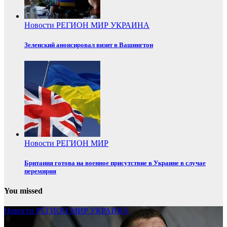
Новости
РЕГИОН
МИР
УКРАИНА
Зеленский анонсировал визит в Вашингтон
Новости
РЕГИОН
МИР
Британия готова на военное присутствие в Украине в случае
перемирия
You missed
Новости
РЕГИОН
МИР
УКРАИНА