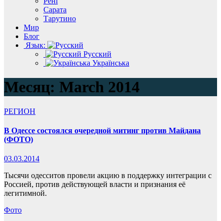
Рені
Сарата
Тарутино
Мир
Блог
Язык:
Русский
Українська
Месяц:
March 2014
РЕГИОН
В Одессе состоялся очередной митинг против Майдана
(ФОТО)
03.03.2014
Тысячи одесситов провели акцию в поддержку интеграции с
Россией, против действующей власти и признания её
легитимной.
Фото