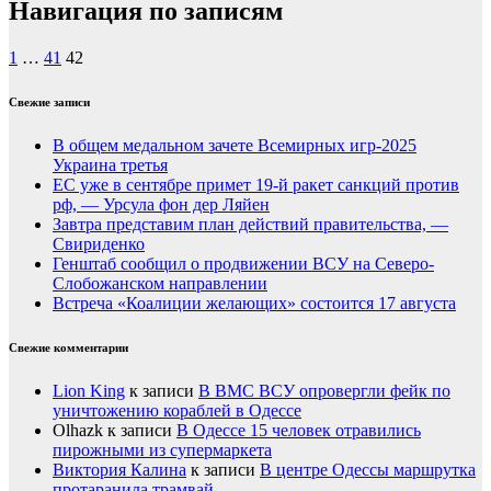
Навигация по записям
1
…
41
42
Свежие записи
В общем медальном зачете Всемирных игр-2025
Украина третья
ЕС уже в сентябре примет 19-й ракет санкций против
рф, — Урсула фон дер Ляйен
Завтра представим план действий правительства, —
Свириденко
Генштаб сообщил о продвижении ВСУ на Северо-
Слобожанском направлении
Встреча «Коалиции желающих» состоится 17 августа
Свежие комментарии
Lion King
к записи
В ВМС ВСУ опровергли фейк по
уничтожению кораблей в Одессе
Olhazk
к записи
В Одессе 15 человек отравились
пирожными из супермаркета
Виктория Калина
к записи
В центре Одессы маршрутка
протаранила трамвай