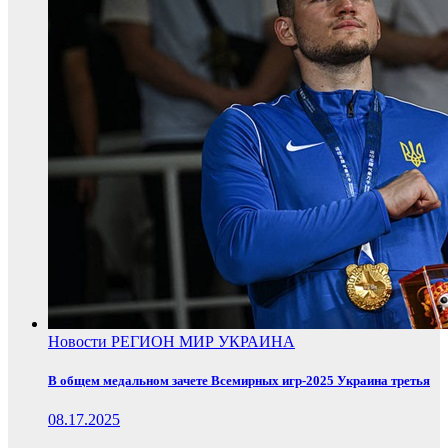
Новости
РЕГИОН
МИР
УКРАИНА
В общем медальном зачете Всемирных игр-2025 Украина третья
08.17.2025