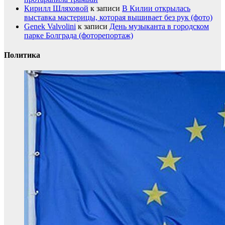
Кирилл Шляховой
к записи
В Килии открылась
выставка мастерицы, которая вышивает без рук (фото)
Genek Valvolini
к записи
День музыканта в городском
парке Болграда (фоторепортаж)
Политика