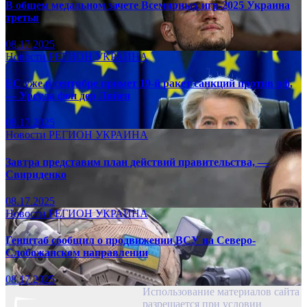
В общем медальном зачете Всемирных игр-2025 Украина
третья
08.17.2025
Новости
РЕГИОН
УКРАИНА
ЕС уже в сентябре примет 19-й ракет санкций против рф,
— Урсула фон дер Ляйен
08.17.2025
Новости
РЕГИОН
УКРАИНА
Завтра представим план действий правительства, —
Свириденко
08.17.2025
Новости
РЕГИОН
УКРАИНА
Генштаб сообщил о продвижении ВСУ на Северо-
Слобожанском направлении
08.17.2025
Использование материалов сайта
разрешается при условии