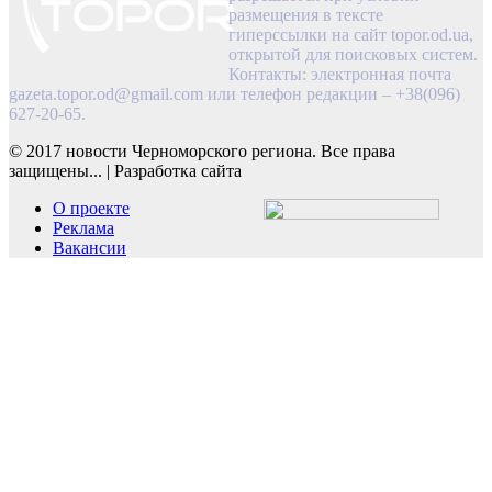
размещения в тексте
гиперссылки на сайт topor.od.ua,
открытой для поисковых систем.
Контакты: электронная почта
gazeta.topor.od@gmail.com
или телефон редакции – +38(096)
627-20-65.
© 2017 новости Черноморского региона. Все права
защищены...
|
Разработка сайта
О проекте
Реклама
Вакансии