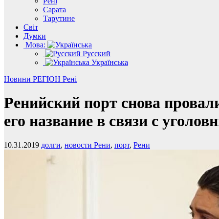
Рені
Сарата
Тарутине
Світ
Думки
Мова:
Русский
Українська
Новини
РЕГІОН
Рені
Ренийский порт снова провал
его название в связи с уголо
10.31.2019
долги
,
новости Рени
,
порт
,
Рени