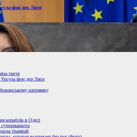
рсула фон дер Ляєн
їна третя
– Урсула фон дер Ляєн
обожанському напрямку
 кораблів в Одесі
 супермаркета
анила трамвай
ицы, которая вышивает без рук (фото)