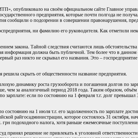
П», опубликовало на своём официальном сайте Главное управл
осударственного предприятия, которые почти полгода не получа
тия сообщили о подозрении в совершении правонарушения, преду
госпредприятия, ни фамилию его руководителя. Как отметили не
ением закона. Тайной следствия считаются лишь обстоятельства 
ая информация должна быть публичной. Тем более что в данном 
первый раз никто не скрывал его названия. Это – госпредприят
я решила скрыть от общественности название предприятия.
лохую динамику роста грузооборота и погашения долгов по зарпл
ьше, чем за аналогичный период 2018 года. Таким образом, объём
зарплате: если по состоянию на 1 февраля т.г. долг превышал 3,3
о состоянию на 1 июля т.г. его задолженность по зарплате дости
ийской райгосадминистрации, которое состоялось 31 октября, н
с. грн подоходного налога, хотя раньше ежемесячные поступления
суд принял решение не привлекать к уголовной ответственност