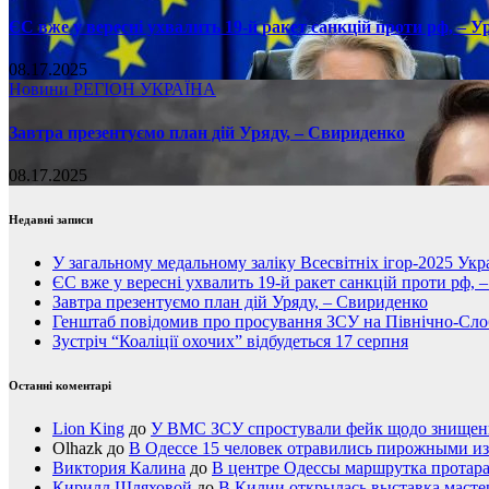
ЄС вже у вересні ухвалить 19-й ракет санкцій проти рф, – У
08.17.2025
Новини
РЕГІОН
УКРАЇНА
Завтра презентуємо план дій Уряду, – Свириденко
08.17.2025
Недавні записи
У загальному медальному заліку Всесвітніх ігор-2025 Укра
ЄС вже у вересні ухвалить 19-й ракет санкцій проти рф, 
Завтра презентуємо план дій Уряду, – Свириденко
Генштаб повідомив про просування ЗСУ на Північно-Сл
Зустріч “Коаліції охочих” відбудеться 17 серпня
Останні коментарі
Lion King
до
У ВМС ЗСУ спростували фейк щодо знищення
Olhazk
до
В Одессе 15 человек отравились пирожными из
Виктория Калина
до
В центре Одессы маршрутка протар
Кирилл Шляховой
до
В Килии открылась выставка мастер