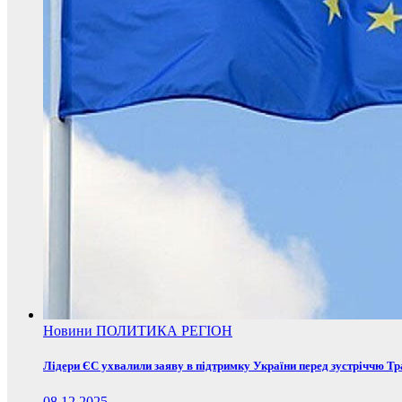
Новини
ПОЛИТИКА
РЕГІОН
Лідери ЄС ухвалили заяву в підтримку України перед зустріччю Т
08.12.2025