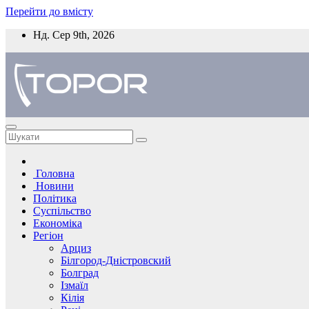
Перейти до вмісту
Нд. Сер 9th, 2026
Головна
Новини
Політика
Суспільство
Економіка
Регіон
Арциз
Білгород-Дністровский
Болград
Ізмаїл
Кілія