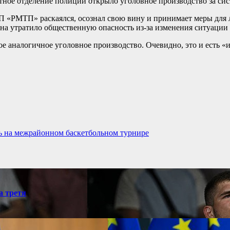
ное отделение полиции открыло уголовное производство за сис
 ГП «РМТП» раскаялся, осознал свою вину и принимает меры для
ина утратило общественную опасность из-за изменения ситуации
рое аналогичное уголовное производство. Очевидно, это и есть 
ь на межрайонном баскетбольном турнире
а третя