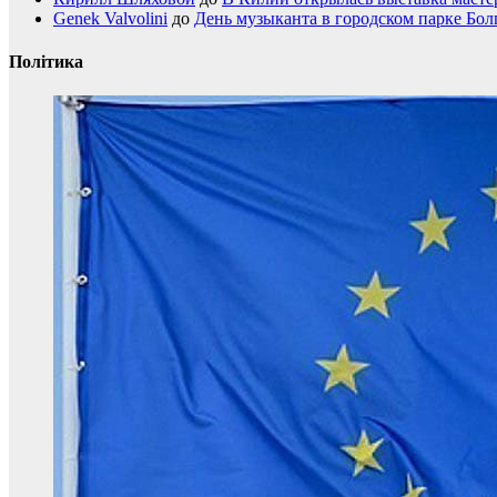
Genek Valvolini
до
День музыканта в городском парке Бол
Політика