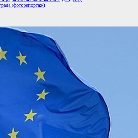
града (фоторепортаж)