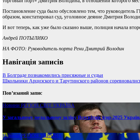
торговый порт» Дмитрия Володина, в отношении которого мест
Постановление суда было обусловлено тем, что руководитель
образом, констатировал суд, уголовное деяние Дмитрия Волод
И вот теперь, как уже было сказано выше, полиция начала вто
Андрей ПОТЫЛИКО
НА ФОТО: Руководитель порта Рени Дмитрий Володин
Навігація записів
В Болграде познакомились присяжные и судьи
Школьники Арцизского и Тарутинского районов соревновалис
Пов’язаний запис
Новини
РЕГІОН
СВІТ
УКРАЇНА
У загальному медальному заліку Всесвітніх ігор-2025 Україн
08.17.2025
Новини
РЕГІОН
УКРАЇНА