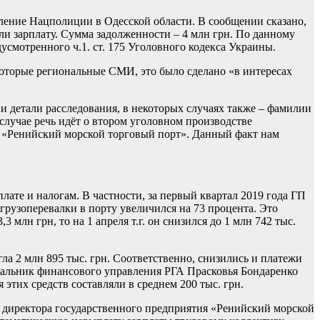
ение Нацполиции в Одесской области. В сообщении сказано,
ли зарплату. Сумма задолженности – 4 млн грн. По данному
смотренного ч.1. ст. 175 Уголовного кодекса Украины.
которые региональные СМИ, это было сделано «в интересах
и детали расследования, в некоторых случаях также – фамилии
случае речь идёт о втором уголовном производстве
ие «Ренийский морской торговый порт». Данный факт нам
ате и налогам. В частности, за первый квартал 2019 года ГП
 грузоперевалки в порту увеличился на 73 процента. Это
 млн грн, то на 1 апреля т.г. он снизился до 1 млн 742 тыс.
гла 2 млн 895 тыс. грн. Соответственно, снизились и платежи
ачальник финансового управления РГА Прасковья Бондаренко
 этих средств составляли в среднем 200 тыс. грн.
и директора государственного предприятия «Ренийский морской