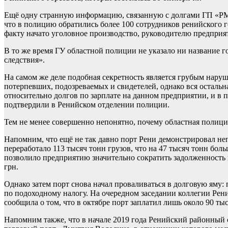
Ещё одну странную информацию, связанную с долгами ГП «РМТ
что в полицию обратились более 100 сотрудников ренийского г
факту начато уголовное производство, руководителю предприя
В то же время ГУ областной полиции не указало ни название 
следствия».
На самом же деле подобная секретность является грубым наруш
потерпевших, подозреваемых и свидетелей, однако вся остальн
относительно долгов по зарплате на данном предприятии, и в 
подтвердили в Ренийском отделении полиции.
Тем не менее совершенно непонятно, почему областная полици
Напомним, что ещё не так давно порт Рени демонстрировал неп
переработало 113 тысяч тонн грузов, что на 47 тысяч тонн бол
позволило предприятию значительно сократить задолженность по 
грн.
Однако затем порт снова начал проваливаться в долговую яму: п
по подоходному налогу. На очередном заседании коллегии Рен
сообщила о том, что в октябре порт заплатил лишь около 90 ты
Напомним также, что в начале 2019 года Ренийский районный 