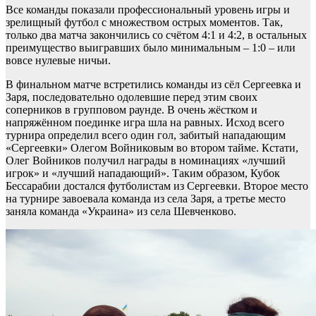
Все команды показали профессиональный уровень игры и
зрелищный футбол с множеством острых моментов. Так,
только два матча закончились со счётом 4:1 и 4:2, в остальных
преимущество выигравших было минимальным – 1:0 – или
вовсе нулевые ничьи.
В финальном матче встретились команды из сёл Сергеевка и
Заря, последовательно одолевшие перед этим своих
соперников в групповом раунде. В очень жёстком и
напряжённом поединке игра шла на равных. Исход всего
турнира определил всего один гол, забитый нападающим
«Сергеевки» Олегом Войниковым во втором тайме. Кстати,
Олег Войников получил награды в номинациях «лучший
игрок» и «лучший нападающий». Таким образом, Кубок
Бессарабии достался футболистам из Сергеевки. Второе место
на турнире завоевала команда из села Заря, а третье место
заняла команда «Украина» из села Шевченково.