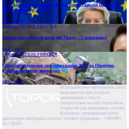
ЄС вже у вересні ухвалить 19-й ракет санкцій проти рф, –
Урсула фон дер Ляєн
08.17.2025
Новини
РЕГІОН
УКРАЇНА
Завтра презентуємо план дій Уряду, – Свириденко
08.17.2025
Новини
РЕГІОН
УКРАЇНА
Генштаб повідомив про просування ЗСУ на Північно-
Слобожанському напрямку
08.17.2025
Использование материалов сайта
разрешается при условии
размещения в тексте
гиперссылки на сайт topor.od.ua,
открытой для поисковых систем.
Контакты: электронная почта
gazeta.topor.od@gmail.com
или телефон редакции – +38(096)
627-20-65.