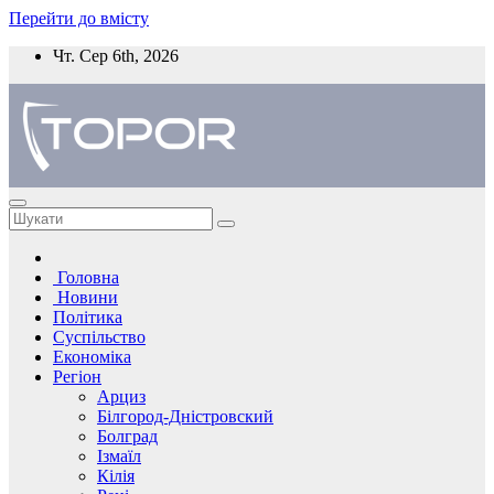
Перейти до вмісту
Чт. Сер 6th, 2026
Головна
Новини
Політика
Суспільство
Економіка
Регіон
Арциз
Білгород-Дністровский
Болград
Ізмаїл
Кілія