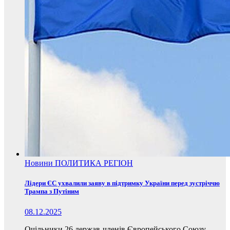
Новини
ПОЛИТИКА
РЕГІОН
Лідери ЄС ухвалили заяву в підтримку України перед зустріччю
Трампа з Путіним
08.12.2025
Очільники 26 держав-членів Європейського Союзу