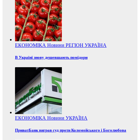
ЕКОНОМІКА
Новини
РЕГІОН
УКРАЇНА
В Україні знову дешевшають помідори
ЕКОНОМІКА
Новини
УКРАЇНА
ПриватБанк виграв суд проти Коломойського і Боголюбова