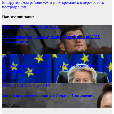
В Тарутинском районе «Жигули» врезались в дерево, есть
пострадавшие
Пов’язаний запис
Новини
РЕГІОН
СВІТ
УКРАЇНА
У загальному медальному заліку Всесвітніх ігор-2025
Україна третя
08.17.2025
Новини
РЕГІОН
УКРАЇНА
ЄС вже у вересні ухвалить 19-й ракет санкцій проти рф, –
Урсула фон дер Ляєн
08.17.2025
Новини
РЕГІОН
УКРАЇНА
Завтра презентуємо план дій Уряду, – Свириденко
08.17.2025