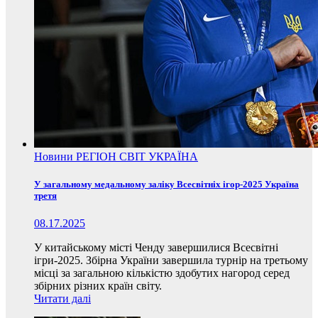
Новини
РЕГІОН
СВІТ
УКРАЇНА
У загальному медальному заліку Всесвітніх ігор-2025 Україна
третя
08.17.2025
У китайському місті Ченду завершилися Всесвітні
ігри-2025. Збірна України завершила турнір на третьому
місці за загальною кількістю здобутих нагород серед
збірних різних країн світу.
Читати далі