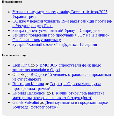
Недавні записи
У загальному медальному заліку Всесвітніх ігор-2025
Україна третя
ЄС вже у вересні ухвалить 19-й ракет санкцій проти рф,
– Урсула фон дер Ляєн
Завтра презентуємо план дій Уряду, – Свириденко
Генштаб повідомив про просування ЗСУ на Північно-
Слобожанському напрямку
Зустріч “Коаліції охочих” відбудеться 17 серпня
Останні коментарі
Lion King
до
У ВМС ЗСУ спростували фейк щодо
знищення кораблів в Одесі
Olhazk
до
В Одессе 15 человек отравились пирожными
из супермаркета
Виктория Калина
до
В центре Одессы маршрутка
протаранила трамвай
Кирилл Шляховой
до
В Килии открылась выставка
мастерицы, которая вышивает без рук (фото)
Genek Valvolini
до
День музыканта в городском парке
Болграда (фоторепортаж)