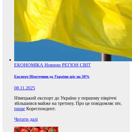
ЕКОНОМІКА
Новини
РЕГІОН
СВІТ
Експорт Німеччини до України зріс на 30%
08.11.2025
Німецький експорт до України у першому півріччі
збільшився майже на третину. Про це повідомляє ntv,
пише
Кореспондент.
Читати далі