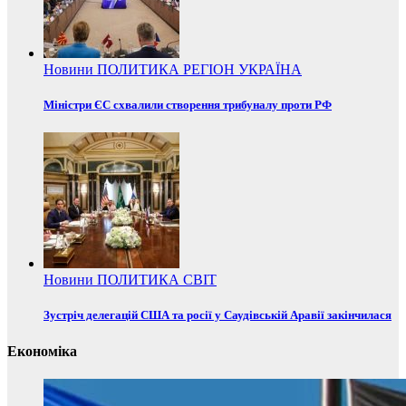
Новини
ПОЛИТИКА
РЕГІОН
УКРАЇНА
Міністри ЄС схвалили створення трибуналу проти РФ
Новини
ПОЛИТИКА
СВІТ
Зустріч делегацій США та росії у Саудівській Аравії закінчилася
Економіка