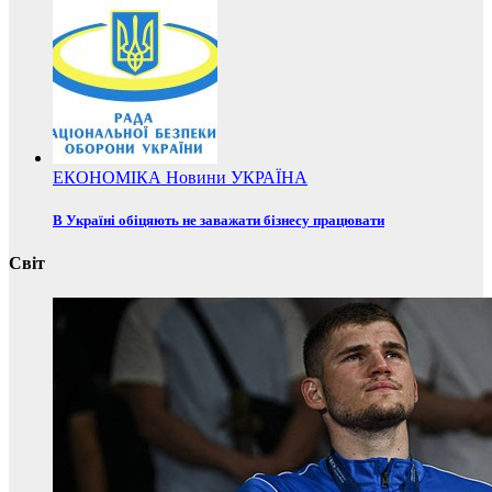
ЕКОНОМІКА
Новини
УКРАЇНА
В Україні обіцяють не заважати бізнесу працювати
Світ