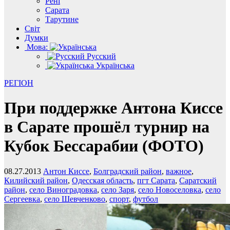
Рені
Сарата
Тарутине
Світ
Думки
Мова:
Русский
Українська
РЕГІОН
При поддержке Антона Киссе
в Сарате прошёл турнир на
Кубок Бессарабии (ФОТО)
08.27.2013
Антон Киссе
,
Болградский район
,
важное
,
Килийский район
,
Одесская область
,
пгт Сарата
,
Саратский
район
,
село Виноградовка
,
село Заря
,
село Новоселовка
,
село
Сергеевка
,
село Шевченково
,
спорт
,
футбол