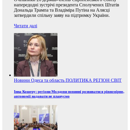
напередодні зустрічі президента Сполучених Штатів
Дональда Трампа та Владіміра Путіна на Алясці
затвердили спільну заяву на підтримку України.
Читати далі
Новини
Одеса та область
ПОЛИТИКА
РЕГІОН
СВІТ
Інна Кошеру: регіони Молдови повинні розвиватися рівномірно,
автономії надавати не плануємо