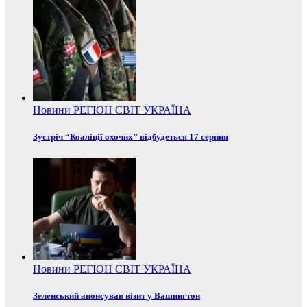
Новини
РЕГІОН
СВІТ
УКРАЇНА
Зустріч “Коаліції охочих” відбудеться 17 серпня
Новини
РЕГІОН
СВІТ
УКРАЇНА
Зеленський анонсував візит у Вашингтон