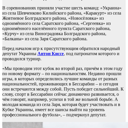
В соревнованиях приняли участие шесть команд: «Украина»
из села Шевченково Килийского района, «Каракурт» из села
Жовтневое Болградского района, «Новосёловка» из
одноимённого села Саратского района, «Сергеевка» из
одноимённого населённого пункта Саратского района,
«Курчу» из села Виноградовка Болградского района,
«Балканы» из села Заря Саратского района.
Перед началом игр к присутствующим обратился народный
депутат Украины
Антон Киссе
, под патронатом которого и
проводился турнир.
«Мы проводим этот кубок во второй раз, причём в этом году
по новому формату – по национальностям. Недавно прошли
игры, в которых определились лучшие команды от разных
национальностей, проживающих в Бессарабии – и сегодня
они встречаются между собой. Пусть победит сильнейший. К
слову, спорт в Бессарабии сейчас динамично развивается, о
чём говорят, например, успехи в той же вольной борьбе. А
молодая команда из села Заря, которая будет участвовать и в
Кубке Украины, имеет все шансы выйти на уровень
профессионального футбола», – подчеркнул депутат.