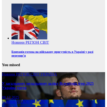
Новини
РЕГІОН
СВІТ
Британія готова на військову присутність в Україні у разі
перемир’я
You missed
Новини
РЕГІОН
СВІТ
УКРАЇНА
У загальному медальному заліку Всесвітніх ігор-2025
Україна третя
08.17.2025
Новини
РЕГІОН
УКРАЇНА