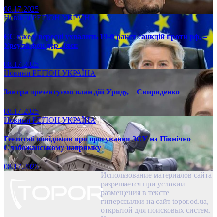
08.17.2025
Новини
РЕГІОН
УКРАЇНА
ЄС вже у вересні ухвалить 19-й ракет санкцій проти рф, –
Урсула фон дер Ляєн
08.17.2025
Новини
РЕГІОН
УКРАЇНА
Завтра презентуємо план дій Уряду, – Свириденко
08.17.2025
Новини
РЕГІОН
УКРАЇНА
Генштаб повідомив про просування ЗСУ на Північно-
Слобожанському напрямку
08.17.2025
Использование материалов сайта
разрешается при условии
размещения в тексте
гиперссылки на сайт topor.od.ua,
открытой для поисковых систем.