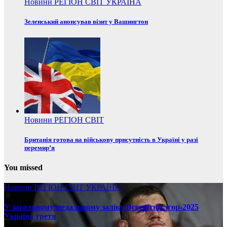
Новини
РЕГІОН
СВІТ
УКРАЇНА
Зеленський анонсував візит у Вашингтон
Новини
РЕГІОН
СВІТ
Британія готова на військову присутність в Україні у разі
перемир’я
You missed
Новини
РЕГІОН
СВІТ
УКРАЇНА
У загальному медальному заліку Всесвітніх ігор-2025
Україна третя