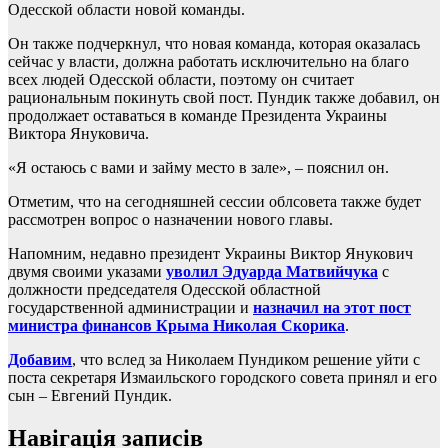
Одесской области новой команды.
Он также подчеркнул, что новая команда, которая оказалась
сейчас у власти, должна работать исключительно на благо
всех людей Одесской области, поэтому он считает
рациональным покинуть свой пост. Пундик также добавил, он
продолжает оставаться в команде Президента Украины
Виктора Януковича.
«Я остаюсь с вами и займу место в зале», – пояснил он.
Отметим, что на сегодняшней сессии облсовета также будет
рассмотрен вопрос о назначении нового главы.
Напомним, недавно президент Украины Виктор Янукович
двумя своими указами
уволил Эдуарда Матвийчука
с
должности председателя Одесской областной
государственной администрации и
назначил на этот пост
министра финансов Крыма Николая Скорика
.
Добавим
, что вслед за Николаем Пундиком решение уйти с
поста секретаря Измаильского городского совета принял и его
сын – Евгений Пундик.
Навігація записів