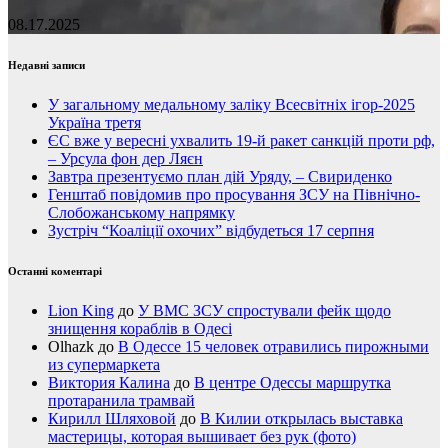
08.17.2025
Недавні записи
У загальному медальному заліку Всесвітніх ігор-2025
Україна третя
ЄС вже у вересні ухвалить 19-й ракет санкцій проти рф,
– Урсула фон дер Ляєн
Завтра презентуємо план дій Уряду, – Свириденко
Генштаб повідомив про просування ЗСУ на Північно-
Слобожанському напрямку
Зустріч “Коаліції охочих” відбудеться 17 серпня
Останні коментарі
Lion King
до
У ВМС ЗСУ спростували фейк щодо
знищення кораблів в Одесі
Olhazk
до
В Одессе 15 человек отравились пирожными
из супермаркета
Виктория Калина
до
В центре Одессы маршрутка
протаранила трамвай
Кирилл Шляховой
до
В Килии открылась выставка
мастерицы, которая вышивает без рук (фото)