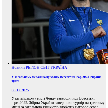
Новини
РЕГІОН
СВІТ
УКРАЇНА
У загальному медальному заліку Всесвітніх ігор-2025 Україна
третя
08.17.2025
У китайському місті Ченду завершилися Всесвітні
ігри-2025. Збірна України завершила турнір на третьому
місці за загальною кількістю здобутих нагород серед