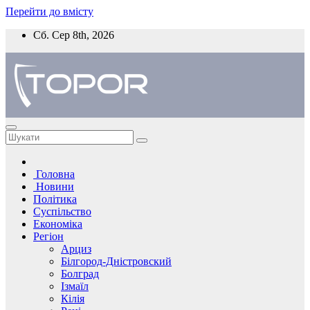
Перейти до вмісту
Сб. Сер 8th, 2026
Головна
Новини
Політика
Суспільство
Економіка
Регіон
Арциз
Білгород-Дністровский
Болград
Ізмаїл
Кілія