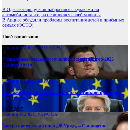
В Одессе маршрутчик набросился с кулаками на
автомобилиста и едва не лишился своей машины
В Арцизе обсудили проблемы воспитания детей в приёмных
семьях (ФОТО)
Пов’язаний запис
Новини
РЕГІОН
СВІТ
УКРАЇНА
У загальному медальному заліку Всесвітніх ігор-2025
Україна третя
08.17.2025
Новини
РЕГІОН
УКРАЇНА
ЄС вже у вересні ухвалить 19-й ракет санкцій проти рф, –
Урсула фон дер Ляєн
08.17.2025
Новини
РЕГІОН
УКРАЇНА
Завтра презентуємо план дій Уряду, – Свириденко