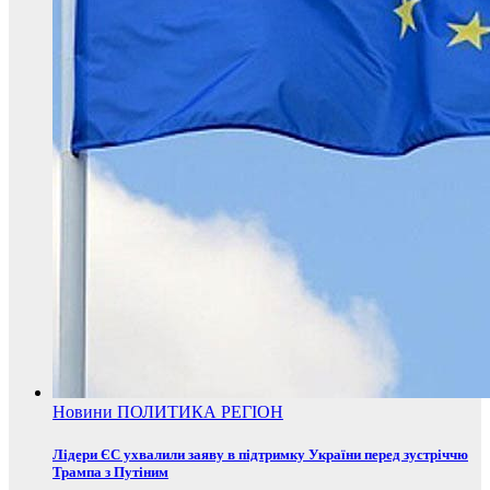
Новини
ПОЛИТИКА
РЕГІОН
Лідери ЄС ухвалили заяву в підтримку України перед зустріччю
Трампа з Путіним