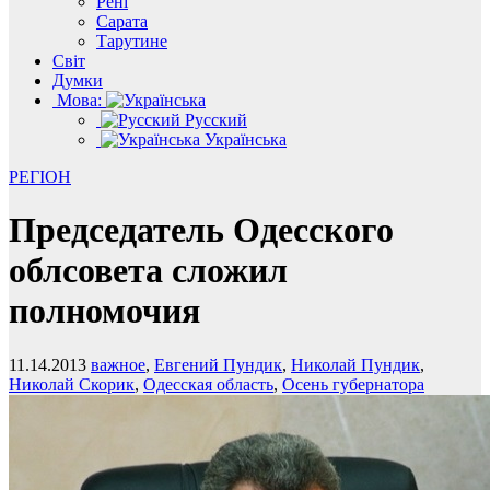
Рені
Сарата
Тарутине
Світ
Думки
Мова:
Русский
Українська
РЕГІОН
Председатель Одесского
облсовета сложил
полномочия
11.14.2013
важное
,
Евгений Пундик
,
Николай Пундик
,
Николай Скорик
,
Одесская область
,
Осень губернатора