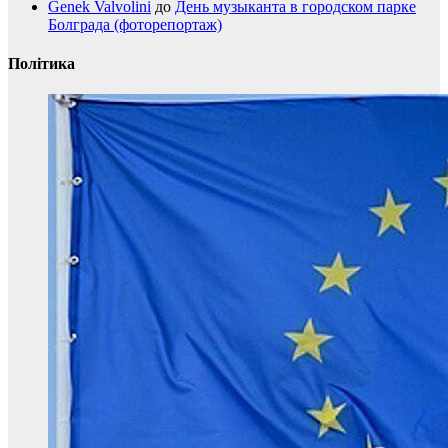
Genek Valvolini
до
День музыканта в городском парке
Болграда (фоторепортаж)
Політика