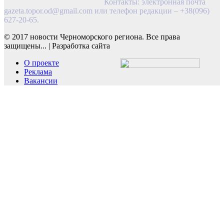
Контакты: электронная почта
gazeta.topor.od@gmail.com
или телефон редакции – +38(096)
627-20-65.
© 2017 новости Черноморского региона. Все права
защищены...
|
Разработка сайта
О проекте
Реклама
Вакансии