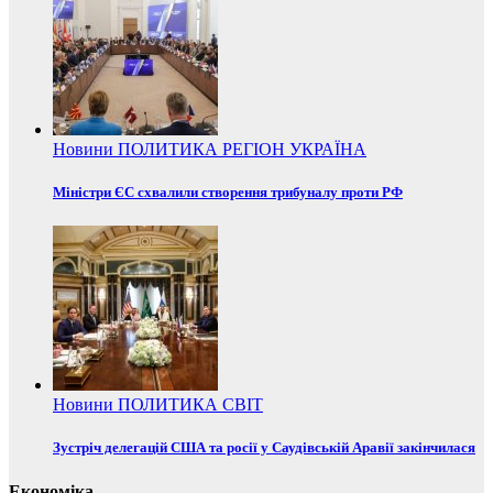
Новини
ПОЛИТИКА
РЕГІОН
УКРАЇНА
Міністри ЄС схвалили створення трибуналу проти РФ
Новини
ПОЛИТИКА
СВІТ
Зустріч делегацій США та росії у Саудівській Аравії закінчилася
Економіка