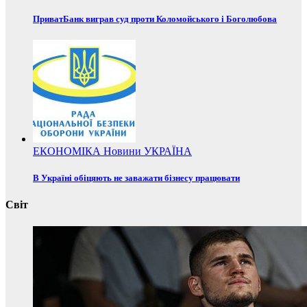
ПриватБанк виграв суд проти Коломойського і Боголюбова
ЕКОНОМІКА
Новини
УКРАЇНА
В Україні обіцяють не заважати бізнесу працювати
Світ