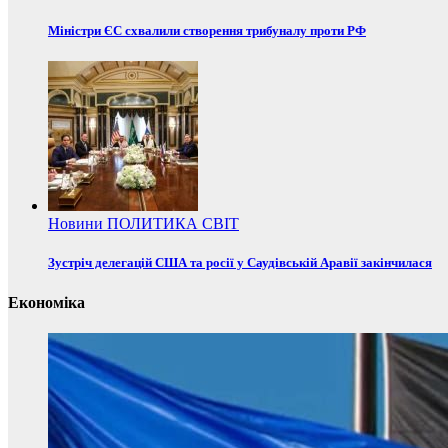
Міністри ЄС схвалили створення трибуналу проти РФ
Новини
ПОЛИТИКА
СВІТ
Зустріч делегацій США та росії у Саудівській Аравії закінчилася
Економіка