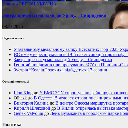
Новини
РЕГІОН
УКРАЇНА
Завтра презентуємо план дій Уряду, – Свириденко
08.17.2025
Недавні записи
У загальному медальному заліку Всесвітніх ігор-2025 Укра
ЄС вже у вересні ухвалить 19-й ракет санкцій проти рф, 
Завтра презентуємо план дій Уряду, – Свириденко
Генштаб повідомив про просування ЗСУ на Північно-Сл
Зустріч “Коаліції охочих” відбудеться 17 серпня
Останні коментарі
Lion King
до
У ВМС ЗСУ спростували фейк щодо знищення
Olhazk
до
В Одессе 15 человек отравились пирожными из
Виктория Калина
до
В центре Одессы маршрутка протар
Кирилл Шляховой
до
В Килии открылась выставка мастер
Genek Valvolini
до
День музыканта в городском парке Бол
Політика