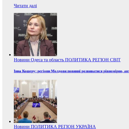
Читати далі
Новини
Одеса та область
ПОЛИТИКА
РЕГІОН
СВІТ
Інна Кошеру: регіони Молдови повинні розвиватися рівномірно, ав
Новини
ПОЛИТИКА
РЕГІОН
УКРАЇНА