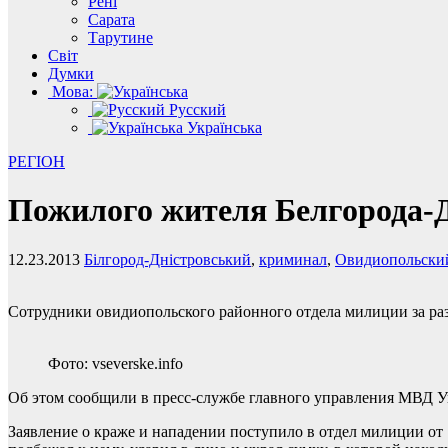
Рені
Сарата
Тарутине
Світ
Думки
Мова:
Русский
Українська
РЕГІОН
Пожилого жителя Белгорода-Д
12.23.2013
Білгород-Дністровський
,
криминал
,
Овидиопольски
Сотрудники овидиопольского районного отдела милиции за ра
Фото: vseverske.info
Об этом сообщили в пресс-службе главного управления МВД У
Заявление о краже и нападении поступило в отдел милиции от 