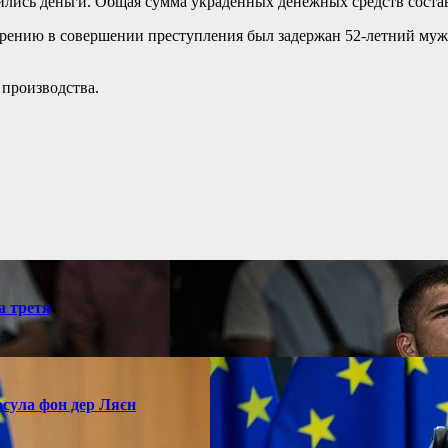
одились деньги. Общая сумма украденных денежных средств соста
рению в совершении преступления был задержан 52-летний муж
 производства.
а третя
рсула фон дер Ляєн