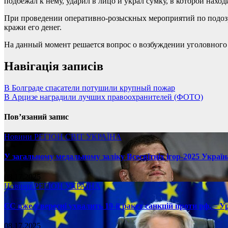
подбежал к нему, ударил в лицо и украл сумку, в которой нах
При проведении оперативно-розыскных мероприятий по подоз
кражи его денег.
На данный момент решается вопрос о возбуждении уголовного
Навігація записів
В Болграде спасатели потушили крупный пожар
В Арцизе наградили лучших правоохранителей (ФОТО)
Пов’язаний запис
Новини
РЕГІОН
СВІТ
УКРАЇНА
У загальному медальному заліку Всесвітніх ігор-2025 Україн
08.17.2025
Новини
РЕГІОН
УКРАЇНА
ЄС вже у вересні ухвалить 19-й ракет санкцій проти рф, – У
08.17.2025