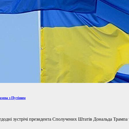
рампа з Путіним
одні зустрічі президента Сполучених Штатів Дональда Трампа та