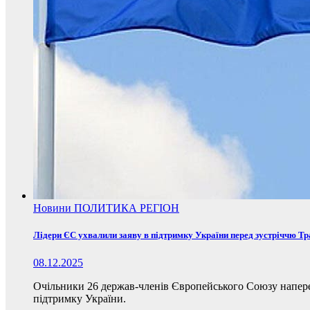
Новини
ПОЛИТИКА
РЕГІОН
Лідери ЄС ухвалили заяву в підтримку України перед зустріччю Т
08.12.2025
Очільники 26 держав-членів Європейського Союзу наперед
підтримку України.