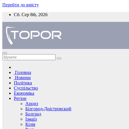
Перейти до вмісту
Сб. Сер 8th, 2026
Головна
Новини
Політика
Суспільство
Економіка
Регіон
Арциз
Білгород-Дністровский
Болград
Ізмаїл
Кілія