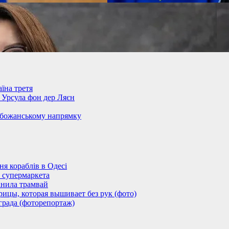
їна третя
– Урсула фон дер Ляєн
обожанському напрямку
 кораблів в Одесі
 супермаркета
анила трамвай
ицы, которая вышивает без рук (фото)
града (фоторепортаж)