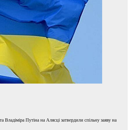
 Владіміра Путіна на Алясці затвердили спільну заяву на