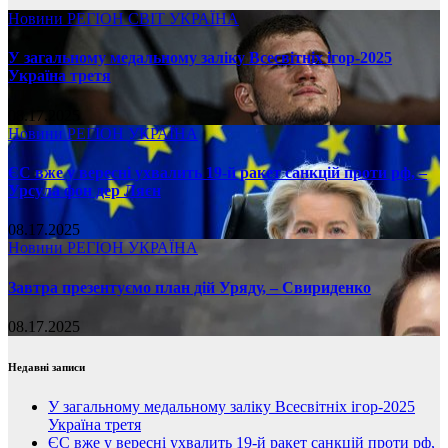
Новини
РЕГІОН
СВІТ
УКРАЇНА
У загальному медальному заліку Всесвітніх ігор-2025
Україна третя
08.17.2025
Новини
РЕГІОН
УКРАЇНА
ЄС вже у вересні ухвалить 19-й ракет санкцій проти рф, –
Урсула фон дер Ляєн
08.17.2025
Новини
РЕГІОН
УКРАЇНА
Завтра презентуємо план дій Уряду, – Свириденко
08.17.2025
Недавні записи
У загальному медальному заліку Всесвітніх ігор-2025
Україна третя
ЄС вже у вересні ухвалить 19-й ракет санкцій проти рф,