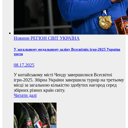
Новини
РЕГІОН
СВІТ
УКРАЇНА
У загальному медальному заліку Всесвітніх ігор-2025 Україна
третя
08.17.2025
У китайському місті Ченду завершилися Всесвітні
ігри-2025. Збірна України завершила турнір на третьому
місці за загальною кількістю здобутих нагород серед
збірних різних країн світу.
Читати далі