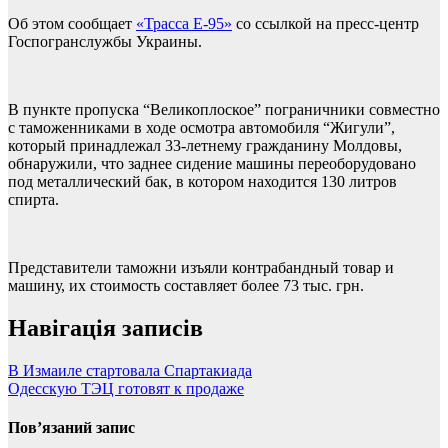
Об этом сообщает
«Трасса Е-95»
со ссылкой на пресс-центр
Госпогранслужбы Украины.
В пункте пропуска “Великоплоское” пограничники совместно
с таможенниками в ходе осмотра автомобиля “Жигули”,
который принадлежал 33-летнему гражданину Молдовы,
обнаружили, что заднее сидение машины переоборудовано
под металлический бак, в котором находится 130 литров
спирта.
Представители таможни изъяли контрабандный товар и
машину, их стоимость составляет более 73 тыс. грн.
Навігація записів
В Измаиле стартовала Спартакиада
Одесскую ТЭЦ готовят к продаже
Пов’язаний запис