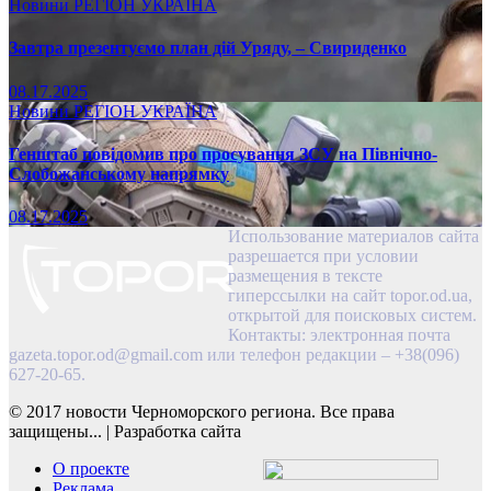
Новини
РЕГІОН
УКРАЇНА
Завтра презентуємо план дій Уряду, – Свириденко
08.17.2025
Новини
РЕГІОН
УКРАЇНА
Генштаб повідомив про просування ЗСУ на Північно-
Слобожанському напрямку
08.17.2025
Использование материалов сайта
разрешается при условии
размещения в тексте
гиперссылки на сайт topor.od.ua,
открытой для поисковых систем.
Контакты: электронная почта
gazeta.topor.od@gmail.com
или телефон редакции – +38(096)
627-20-65.
© 2017 новости Черноморского региона. Все права
защищены...
|
Разработка сайта
О проекте
Реклама