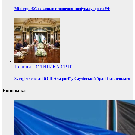
Міністри ЄС схвалили створення трибуналу проти РФ
Новини
ПОЛИТИКА
СВІТ
Зустріч делегацій США та росії у Саудівській Аравії закінчилася
Економіка