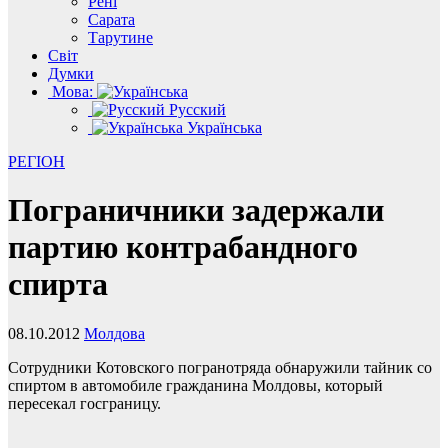
Рені
Сарата
Тарутине
Світ
Думки
Мова:
Русский
Українська
РЕГІОН
Пограничники задержали
партию контрабандного
спирта
08.10.2012
Молдова
Сотрудники Котовского погранотряда обнаружили тайник со
спиртом в автомобиле гражданина Молдовы, который
пересекал госграницу.