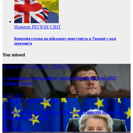
Новини
РЕГІОН
СВІТ
Британія готова на військову присутність в Україні у разі
перемир’я
You missed
Новини
РЕГІОН
СВІТ
УКРАЇНА
У загальному медальному заліку Всесвітніх ігор-2025
Україна третя
08.17.2025
Новини
РЕГІОН
УКРАЇНА
ЄС вже у вересні ухвалить 19-й ракет санкцій проти рф, –
Урсула фон дер Ляєн
08.17.2025