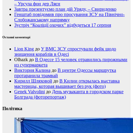
– Урсула фон дер Ляєн
Завтра презентуємо план дій Уряду, – Свириденко
Генштаб повідомив про просування ЗСУ на Північно-
Слобожанському напрямку
Зустріч “Коаліції охочих” відбудеться 17 серпня
Останні коментарі
Lion King
до
У ВМС ЗСУ спростували фейк щодо
знищення кораблів в Одесі
Olhazk
до
В Одессе 15 человек отравились пирожными
из супермаркета
Виктория Калина
до
В центре Одессы маршрутка
протаранила трамвай
Кирилл Шляховой
до
В Килии открылась выставка
мастерицы, которая вышивает без рук (фото)
Genek Valvolini
до
День музыканта в городском парке
Болграда (фоторепортаж)
Політика