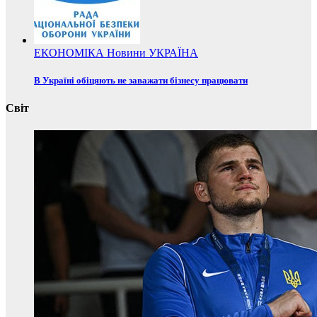
ЕКОНОМІКА
Новини
УКРАЇНА
В Україні обіцяють не заважати бізнесу працювати
Світ