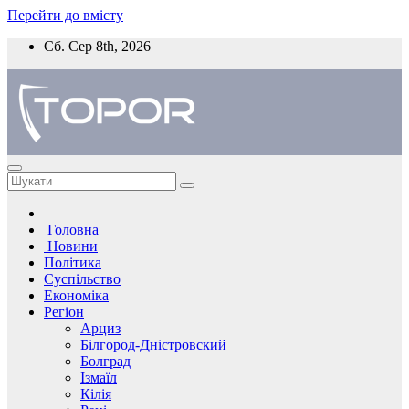
Перейти до вмісту
Сб. Сер 8th, 2026
Головна
Новини
Політика
Суспільство
Економіка
Регіон
Арциз
Білгород-Дністровский
Болград
Ізмаїл
Кілія