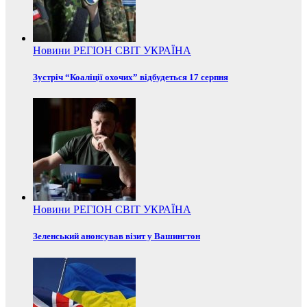
Новини
РЕГІОН
СВІТ
УКРАЇНА
Зустріч “Коаліції охочих” відбудеться 17 серпня
Новини
РЕГІОН
СВІТ
УКРАЇНА
Зеленський анонсував візит у Вашингтон