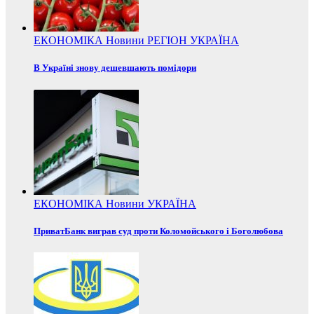
ЕКОНОМІКА
Новини
РЕГІОН
УКРАЇНА
В Україні знову дешевшають помідори
ЕКОНОМІКА
Новини
УКРАЇНА
ПриватБанк виграв суд проти Коломойського і Боголюбова