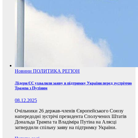
Новини
ПОЛИТИКА
РЕГІОН
Лідери ЄС ухвалили заяву в підтримку України перед зустріччю
Трампа з Путіним
08.12.2025
Очільники 26 держав-членів Європейського Союзу
напередодні зустрічі президента Сполучених Штатів
Дональда Трампа та Владіміра Путіна на Алясці
затвердили спільну заяву на підтримку України.