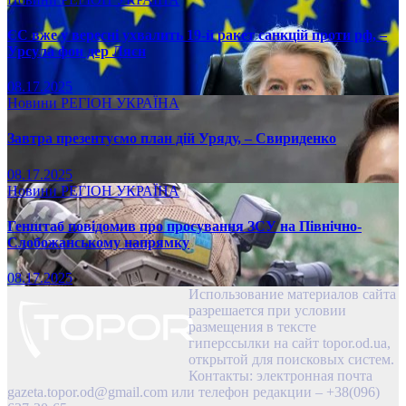
ЄС вже у вересні ухвалить 19-й ракет санкцій проти рф, –
Урсула фон дер Ляєн
08.17.2025
Новини
РЕГІОН
УКРАЇНА
Завтра презентуємо план дій Уряду, – Свириденко
08.17.2025
Новини
РЕГІОН
УКРАЇНА
Генштаб повідомив про просування ЗСУ на Північно-
Слобожанському напрямку
08.17.2025
Использование материалов сайта
разрешается при условии
размещения в тексте
гиперссылки на сайт topor.od.ua,
открытой для поисковых систем.
Контакты: электронная почта
gazeta.topor.od@gmail.com
или телефон редакции – +38(096)