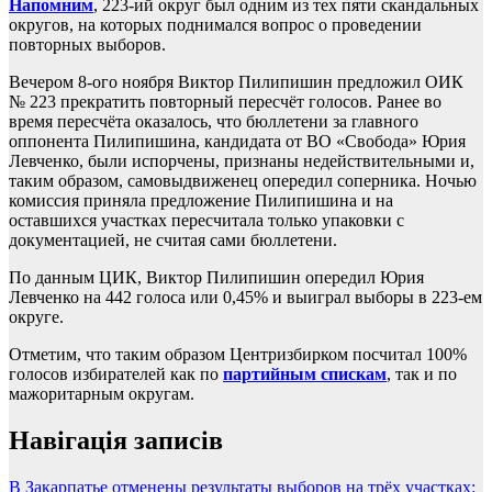
Напомним
, 223-ий округ был одним из тех пяти скандальных
округов, на которых поднимался вопрос о проведении
повторных выборов.
Вечером 8-ого ноября Виктор Пилипишин предложил ОИК
№ 223 прекратить повторный пересчёт голосов. Ранее во
время пересчёта оказалось, что бюллетени за главного
оппонента Пилипишина, кандидата от ВО «Свобода» Юрия
Левченко, были испорчены, признаны недействительными и,
таким образом, самовыдвиженец опередил соперника. Ночью
комиссия приняла предложение Пилипишина и на
оставшихся участках пересчитала только упаковки с
документацией, не считая сами бюллетени.
По данным ЦИК, Виктор Пилипишин опередил Юрия
Левченко на 442 голоса или 0,45% и выиграл выборы в 223-ем
округе.
Отметим, что таким образом Центризбирком посчитал 100%
голосов избирателей как по
партийным спискам
, так и по
мажоритарным округам.
Навігація записів
В Закарпатье отменены результаты выборов на трёх участках: