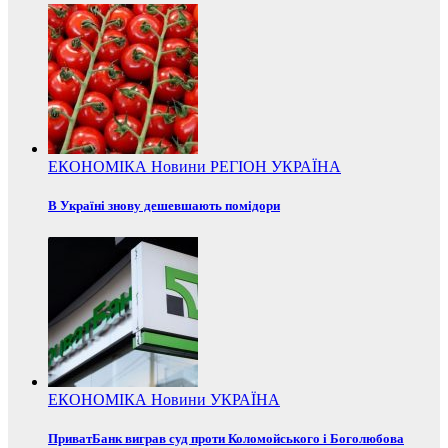
ЕКОНОМІКА
Новини
РЕГІОН
УКРАЇНА
В Україні знову дешевшають помідори
ЕКОНОМІКА
Новини
УКРАЇНА
ПриватБанк виграв суд проти Коломойського і Боголюбова