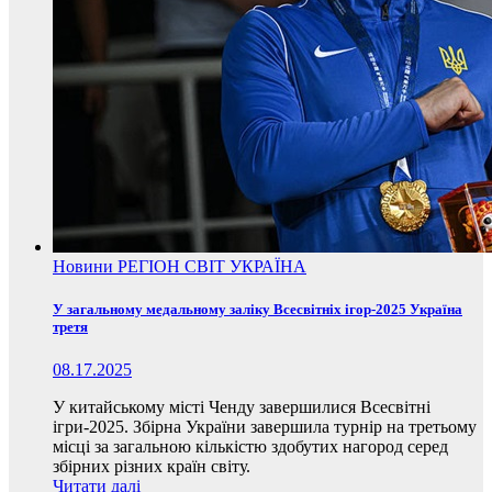
Новини
РЕГІОН
СВІТ
УКРАЇНА
У загальному медальному заліку Всесвітніх ігор-2025 Україна
третя
08.17.2025
У китайському місті Ченду завершилися Всесвітні
ігри-2025. Збірна України завершила турнір на третьому
місці за загальною кількістю здобутих нагород серед
збірних різних країн світу.
Читати далі