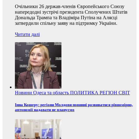
Очільники 26 держав-членів Європейського Союзу
напередодні зустрічі президента Сполучених Штатів
Дональда Трампа та Владіміра Путіна на Алясці
затвердили спільну заяву на підтримку України.
Читати далі
Новини
Одеса та область
ПОЛИТИКА
РЕГІОН
СВІТ
Інна Кошеру: регіони Молдови повинні розвиватися рівномірно,
автономії надавати не плануємо