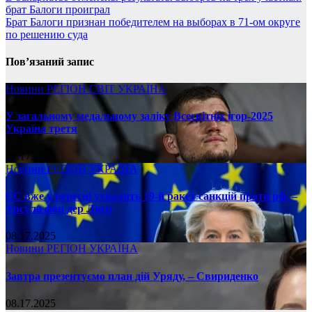
брат Балоги проиграл
Брат Балоги признан победителем на выборах в 71-ом округе
по решению суда
Пов’язаний запис
Новини
РЕГІОН
СВІТ
УКРАЇНА
У загальному медальному заліку Всесвітніх ігор-2025
Україна третя
08.17.2025
Новини
РЕГІОН
УКРАЇНА
ЄС вже у вересні ухвалить 19-й ракет санкцій проти рф, –
Урсула фон дер Ляєн
08.17.2025
Новини
РЕГІОН
УКРАЇНА
Завтра презентуємо план дій Уряду, – Свириденко
08.17.2025