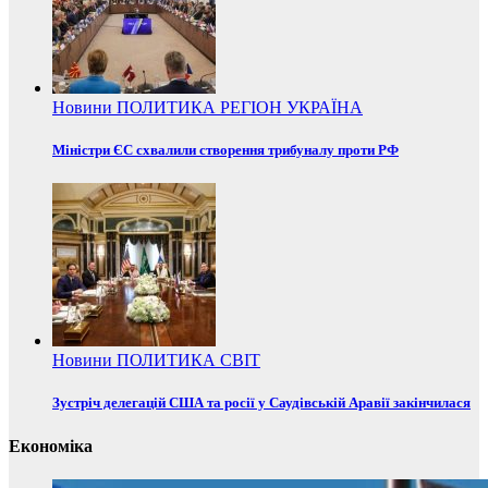
Новини
ПОЛИТИКА
РЕГІОН
УКРАЇНА
Міністри ЄС схвалили створення трибуналу проти РФ
Новини
ПОЛИТИКА
СВІТ
Зустріч делегацій США та росії у Саудівській Аравії закінчилася
Економіка