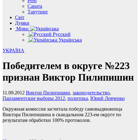
Рені
Сарата
Тарутине
Світ
Думки
Мова:
Русский
Українська
УКРАЇНА
Победителем в округе №223
признан Виктор Пилипишин
11.09.2012
Виктор Пилипишин
,
законодательство
,
Парламентские выборы 2012
,
политика
,
Юрий Левченко
Окружная комиссия засчитала победу самовыдвиженца
Виктора Пилипишина в скандальном 223-ем округе по
результатам обработки 100% протоколов.