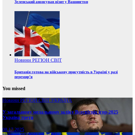
Зеленський анонсував візит у Вашингтон
Новини
РЕГІОН
СВІТ
Британія готова на військову присутність в Україні у разі
перемир’я
You missed
Новини
РЕГІОН
СВІТ
УКРАЇНА
У загальному медальному заліку Всесвітніх ігор-2025
Україна третя
08.17.2025
Новини
РЕГІОН
УКРАЇНА