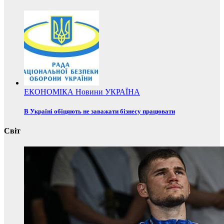
ЕКОНОМІКА
Новини
УКРАЇНА
В Україні обіцяють не заважати бізнесу працювати
Світ