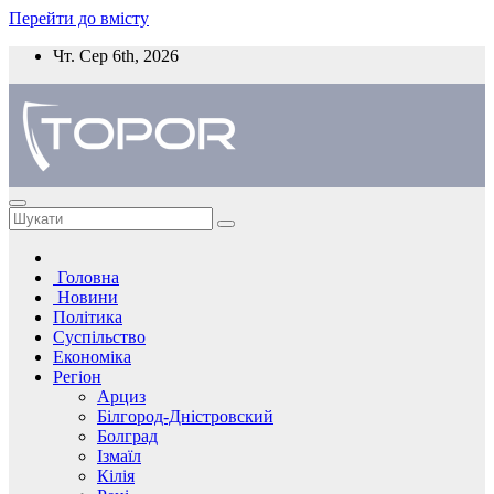
Перейти до вмісту
Чт. Сер 6th, 2026
Головна
Новини
Політика
Суспільство
Економіка
Регіон
Арциз
Білгород-Дністровский
Болград
Ізмаїл
Кілія