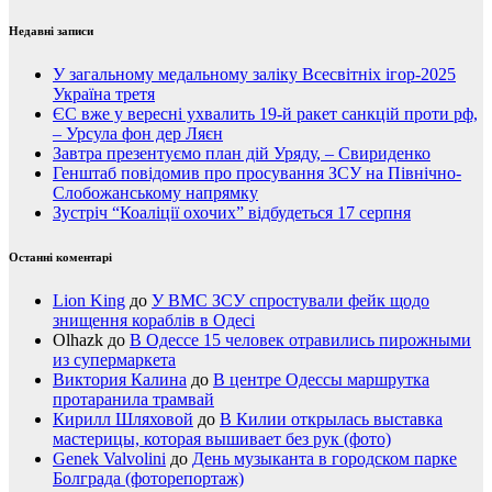
Недавні записи
У загальному медальному заліку Всесвітніх ігор-2025
Україна третя
ЄС вже у вересні ухвалить 19-й ракет санкцій проти рф,
– Урсула фон дер Ляєн
Завтра презентуємо план дій Уряду, – Свириденко
Генштаб повідомив про просування ЗСУ на Північно-
Слобожанському напрямку
Зустріч “Коаліції охочих” відбудеться 17 серпня
Останні коментарі
Lion King
до
У ВМС ЗСУ спростували фейк щодо
знищення кораблів в Одесі
Olhazk
до
В Одессе 15 человек отравились пирожными
из супермаркета
Виктория Калина
до
В центре Одессы маршрутка
протаранила трамвай
Кирилл Шляховой
до
В Килии открылась выставка
мастерицы, которая вышивает без рук (фото)
Genek Valvolini
до
День музыканта в городском парке
Болграда (фоторепортаж)