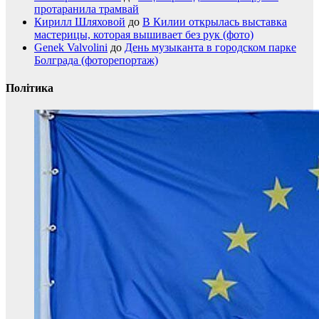
протаранила трамвай
Кирилл Шляховой
до
В Килии открылась выставка
мастерицы, которая вышивает без рук (фото)
Genek Valvolini
до
День музыканта в городском парке
Болграда (фоторепортаж)
Політика