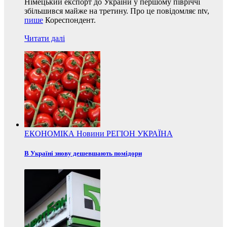
Німецький експорт до України у першому півріччі
збільшився майже на третину. Про це повідомляє ntv,
пише
Кореспондент.
Читати далі
ЕКОНОМІКА
Новини
РЕГІОН
УКРАЇНА
В Україні знову дешевшають помідори