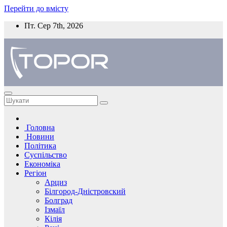
Перейти до вмісту
Пт. Сер 7th, 2026
Головна
Новини
Політика
Суспільство
Економіка
Регіон
Арциз
Білгород-Дністровский
Болград
Ізмаїл
Кілія