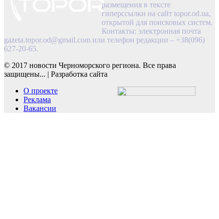
размещения в тексте
гиперссылки на сайт topor.od.ua,
открытой для поисковых систем.
Контакты: электронная почта
gazeta.topor.od@gmail.com
или телефон редакции – +38(096)
627-20-65.
© 2017 новости Черноморского региона. Все права
защищены...
|
Разработка сайта
О проекте
Реклама
Вакансии