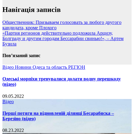
Навігація записів
Общественник: Призываем голосовать за любого другого
кандидата, кроме Плохого
«Партия регионов действительно подложила Арцизу,
Болграду и другим городам Бессарабии свинью!», – Артем
Бузила
Пов’язаний запис
Відео
Новини
Одеса та область
РЕГІОН
Одеські морпіхи тренувалися долати водну перешкоду
(відео)
09.05.2022
Відео
Перші потяги на відновленій ділянці Бесарабяска –
Березіно (відео)
08.23.2022