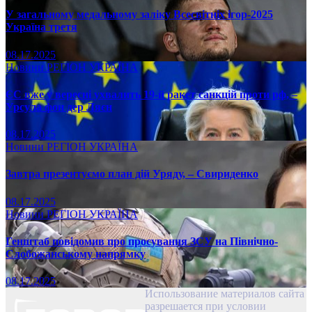
У загальному медальному заліку Всесвітніх ігор-2025
Україна третя
08.17.2025
Новини
РЕГІОН
УКРАЇНА
ЄС вже у вересні ухвалить 19-й ракет санкцій проти рф, –
Урсула фон дер Ляєн
08.17.2025
Новини
РЕГІОН
УКРАЇНА
Завтра презентуємо план дій Уряду, – Свириденко
08.17.2025
Новини
РЕГІОН
УКРАЇНА
Генштаб повідомив про просування ЗСУ на Північно-
Слобожанському напрямку
08.17.2025
Использование материалов сайта
разрешается при условии