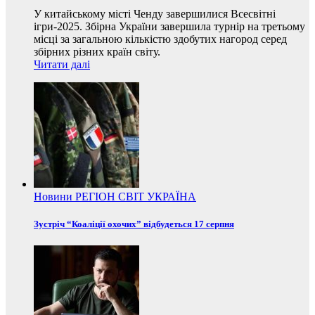
У китайському місті Ченду завершилися Всесвітні
ігри-2025. Збірна України завершила турнір на третьому
місці за загальною кількістю здобутих нагород серед
збірних різних країн світу.
Читати далі
Новини
РЕГІОН
СВІТ
УКРАЇНА
Зустріч “Коаліції охочих” відбудеться 17 серпня