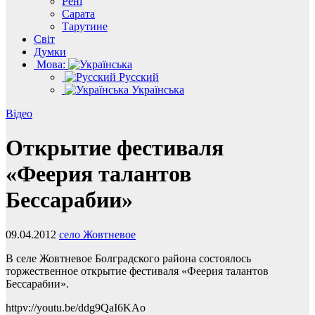
Рені
Сарата
Тарутине
Світ
Думки
Мова:
Русский
Українська
Відео
Открытие фестиваля
«Феерия талантов
Бессарабии»
09.04.2012
село Жовтневое
В селе Жовтневое Болградского района состоялось
торжественное открытие фестиваля «Феерия талантов
Бессарабии».
httpv://youtu.be/ddg9QaI6KAo