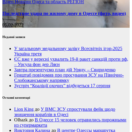
Відео
Новини
Одеса та область
РЕГІОН
Последствие удара по жилому дому в Одессе (фото, видео)
05.02.2022
Недавні записи
У загальному медальному заліку Всесвітніх ігор-2025
Україна третя
ЄС вже у вересні ухвалить 19-й ракет санкцій проти рф,
– Урсула фон дер Ляєн
Завтра презентуємо план дій Уряду, – Свириденко
Генштаб повідомив про просування ЗСУ на Північно-
Слобожанському напрямку
Зустріч “Коаліції охочих” відбудеться 17 серпня
Останні коментарі
Lion King
до
У ВМС ЗСУ спростували фейк щодо
знищення кораблів в Одесі
Olhazk
до
В Одессе 15 человек отравились пирожными
из супермаркета
Виктория Калина
до
В центре Одессы маршрутка