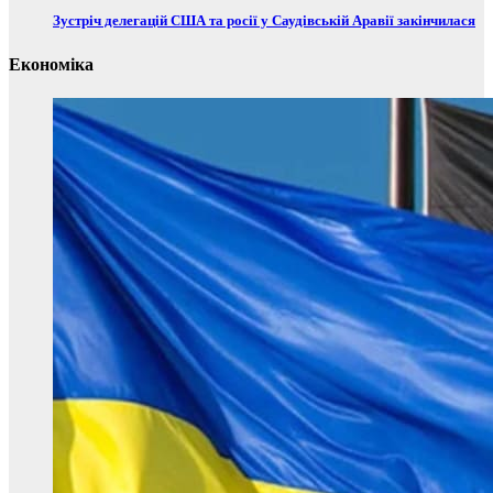
Зустріч делегацій США та росії у Саудівській Аравії закінчилася
Економіка