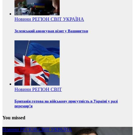
Новини
РЕГІОН
СВІТ
УКРАЇНА
Зеленський анонсував візит у Вашингтон
Новини
РЕГІОН
СВІТ
Британія готова на військову присутність в Україні у разі
перемир’я
You missed
Новини
РЕГІОН
СВІТ
УКРАЇНА