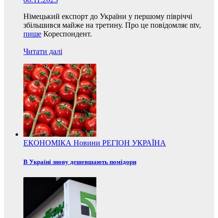
Німецький експорт до України у першому півріччі
збільшився майже на третину. Про це повідомляє ntv,
пише
Кореспондент.
Читати далі
ЕКОНОМІКА
Новини
РЕГІОН
УКРАЇНА
В Україні знову дешевшають помідори