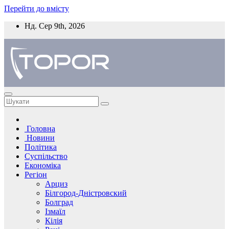
Перейти до вмісту
Нд. Сер 9th, 2026
Головна
Новини
Політика
Суспільство
Економіка
Регіон
Арциз
Білгород-Дністровский
Болград
Ізмаїл
Кілія