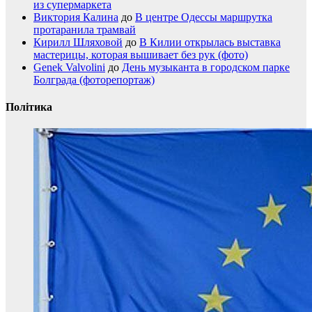
из супермаркета
Виктория Калина
до
В центре Одессы маршрутка
протаранила трамвай
Кирилл Шляховой
до
В Килии открылась выставка
мастерицы, которая вышивает без рук (фото)
Genek Valvolini
до
День музыканта в городском парке
Болграда (фоторепортаж)
Політика