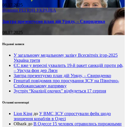
08.17.2025
Новини
РЕГІОН
УКРАЇНА
Завтра презентуємо план дій Уряду, – Свириденко
08.17.2025
Недавні записи
У загальному медальному заліку Всесвітніх ігор-2025
Україна третя
ЄС вже у вересні ухвалить 19-й ракет санкцій проти рф,
– Урсула фон дер Ляєн
Завтра презентуємо план дій Уряду, – Свириденко
Генштаб повідомив про просування ЗСУ на Північно-
Слобожанському напрямку
Зустріч “Коаліції охочих” відбудеться 17 серпня
Останні коментарі
Lion King
до
У ВМС ЗСУ спростували фейк щодо
знищення кораблів в Одесі
Olhazk
до
В Одессе 15 человек отравились пирожными