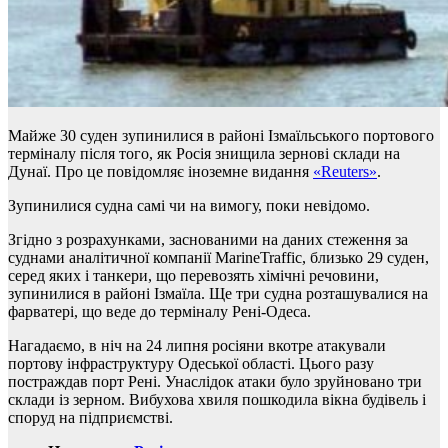
Майже 30 суден зупинилися в районі Ізмаїльського портового
терміналу після того, як Росія знищила зернові склади на
Дунаї. Про це повідомляє іноземне видання
«Reuters»
.
Зупинилися судна самі чи на вимогу, поки невідомо.
Згідно з розрахунками, заснованими на даних стеження за
суднами аналітичної компанії MarineTraffic, близько 29 суден,
серед яких і танкери, що перевозять хімічні речовини,
зупинилися в районі Ізмаїла. Ще три судна розташувалися на
фарватері, що веде до терміналу Рені-Одеса.
Нагадаємо, в ніч на 24 липня росіяни вкотре атакували
портову інфраструктуру Одеської області. Цього разу
постраждав порт Рені. Унаслідок атаки було зруйновано три
склади із зерном. Вибухова хвиля пошкодила вікна будівель і
споруд на підприємстві.