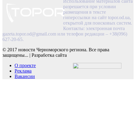
Использование материалов сайта
разрешается при условии
размещения в тексте
гиперссылки на сайт topor.od.ua,
открытой для поисковых систем.
Контакты: электронная почта
gazeta.topor.od@gmail.com
или телефон редакции – +38(096)
627-20-65.
© 2017 новости Черноморского региона. Все права
защищены...
|
Разработка сайта
О проекте
Реклама
Вакансии