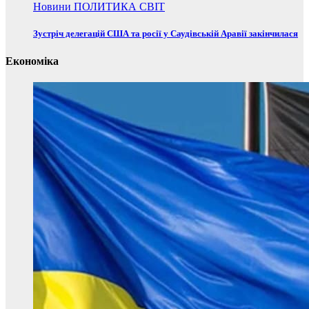
Новини
ПОЛИТИКА
СВІТ
Зустріч делегацій США та росії у Саудівській Аравії закінчилася
Економіка