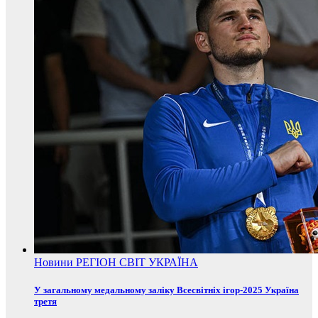
Новини
РЕГІОН
СВІТ
УКРАЇНА
У загальному медальному заліку Всесвітніх ігор-2025 Україна
третя