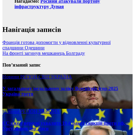
Нагадаємо:
Росіяни атакували портову
інфраструктуру Дуная
Навігація записів
Франція готова допомогти у відновленні культурної
спадщини Одещини
На фронті загинув мешканець Болграду
Пов’язаний запис
Новини
РЕГІОН
СВІТ
УКРАЇНА
У загальному медальному заліку Всесвітніх ігор-2025
Україна третя
08.17.2025
Новини
РЕГІОН
УКРАЇНА
ЄС вже у вересні ухвалить 19-й ракет санкцій проти рф, –
Урсула фон дер Ляєн