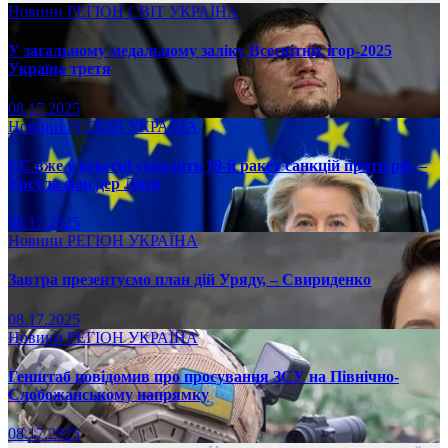
Новини
РЕГІОН
СВІТ
УКРАЇНА
У загальному медальному заліку Всесвітніх ігор-2025
Україна третя
08.17.2025
Новини
РЕГІОН
УКРАЇНА
ЄС вже у вересні ухвалить 19-й ракет санкцій проти рф, –
Урсула фон дер Ляєн
08.17.2025
Новини
РЕГІОН
УКРАЇНА
Завтра презентуємо план дій Уряду, – Свириденко
08.17.2025
Новини
РЕГІОН
УКРАЇНА
Генштаб повідомив про просування ЗСУ на Північно-
Слобожанському напрямку
08.17.2025