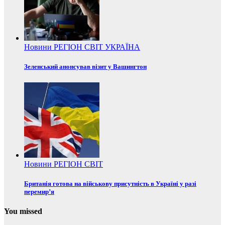
Новини
РЕГІОН
СВІТ
УКРАЇНА
Зеленський анонсував візит у Вашингтон
Новини
РЕГІОН
СВІТ
Британія готова на військову присутність в Україні у разі
перемир’я
You missed