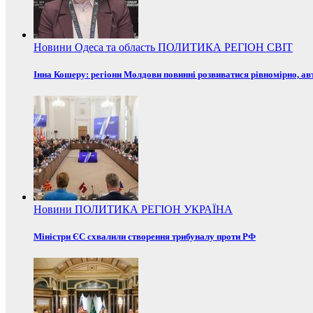
Новини
Одеса та область
ПОЛИТИКА
РЕГІОН
СВІТ
Інна Кошеру: регіони Молдови повинні розвиватися рівномірно, ав
Новини
ПОЛИТИКА
РЕГІОН
УКРАЇНА
Міністри ЄС схвалили створення трибуналу проти РФ