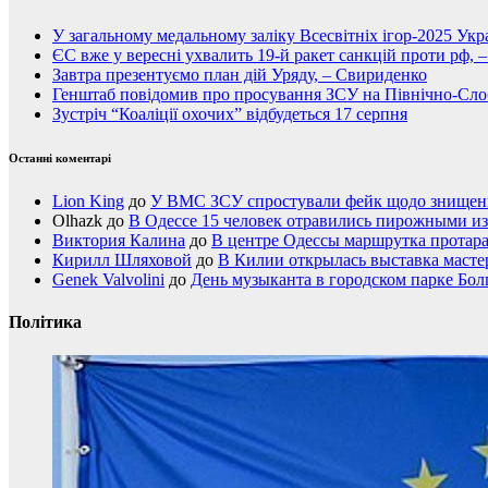
У загальному медальному заліку Всесвітніх ігор-2025 Укра
ЄС вже у вересні ухвалить 19-й ракет санкцій проти рф, 
Завтра презентуємо план дій Уряду, – Свириденко
Генштаб повідомив про просування ЗСУ на Північно-Сл
Зустріч “Коаліції охочих” відбудеться 17 серпня
Останні коментарі
Lion King
до
У ВМС ЗСУ спростували фейк щодо знищення
Olhazk
до
В Одессе 15 человек отравились пирожными из
Виктория Калина
до
В центре Одессы маршрутка протар
Кирилл Шляховой
до
В Килии открылась выставка мастер
Genek Valvolini
до
День музыканта в городском парке Бол
Політика