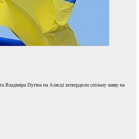
 Владіміра Путіна на Алясці затвердили спільну заяву на