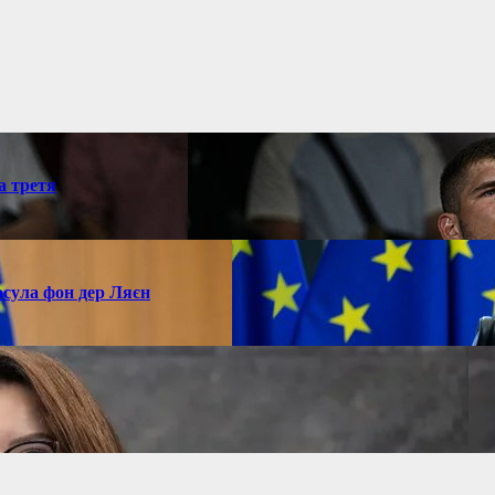
а третя
рсула фон дер Ляєн