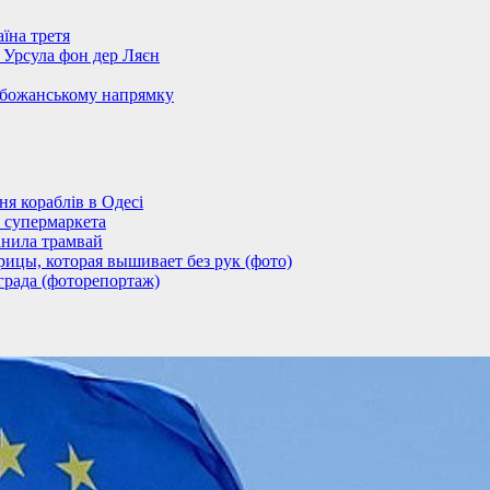
їна третя
– Урсула фон дер Ляєн
обожанському напрямку
 кораблів в Одесі
 супермаркета
анила трамвай
ицы, которая вышивает без рук (фото)
града (фоторепортаж)