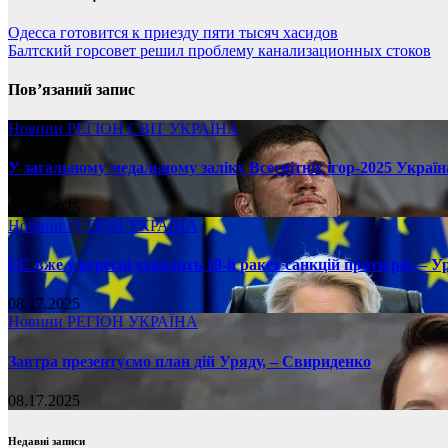
Одесса готовится к приезду пяти тысяч хасидов
Балтский горсовет решил проблему канализационных стоков
Пов’язаний запис
Новини
РЕГІОН
СВІТ
УКРАЇНА
У загальному медальному заліку Всесвітніх ігор-2025 Україн
08.17.2025
Новини
РЕГІОН
УКРАЇНА
ЄС вже у вересні ухвалить 19-й ракет санкцій проти рф, – У
08.17.2025
Новини
РЕГІОН
УКРАЇНА
Завтра презентуємо план дій Уряду, – Свириденко
08.17.2025
Недавні записи