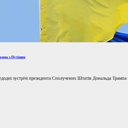
рампа з Путіним
одні зустрічі президента Сполучених Штатів Дональда Трампа та