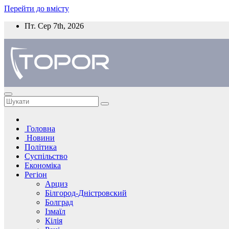
Перейти до вмісту
Пт. Сер 7th, 2026
Головна
Новини
Політика
Суспільство
Економіка
Регіон
Арциз
Білгород-Дністровский
Болград
Ізмаїл
Кілія