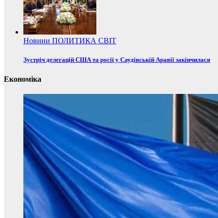
Новини
ПОЛИТИКА
СВІТ
Зустріч делегацій США та росії у Саудівській Аравії закінчилася
Економіка