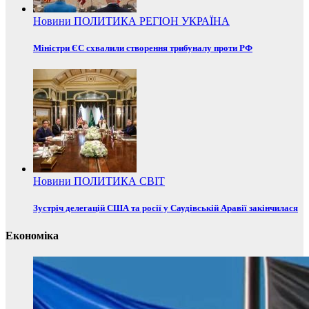
Новини
ПОЛИТИКА
РЕГІОН
УКРАЇНА
Міністри ЄС схвалили створення трибуналу проти РФ
Новини
ПОЛИТИКА
СВІТ
Зустріч делегацій США та росії у Саудівській Аравії закінчилася
Економіка