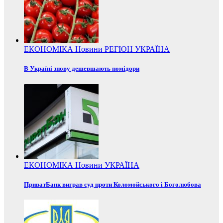
ЕКОНОМІКА
Новини
РЕГІОН
УКРАЇНА
В Україні знову дешевшають помідори
ЕКОНОМІКА
Новини
УКРАЇНА
ПриватБанк виграв суд проти Коломойського і Боголюбова