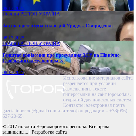
08.17.2025
Новини
РЕГІОН
УКРАЇНА
Завтра презентуємо план дій Уряду, – Свириденко
08.17.2025
Новини
РЕГІОН
УКРАЇНА
Генштаб повідомив про просування ЗСУ на Північно-
Слобожанському напрямку
08.17.2025
Использование материалов сайта
разрешается при условии
размещения в тексте
гиперссылки на сайт topor.od.ua,
открытой для поисковых систем.
Контакты: электронная почта
gazeta.topor.od@gmail.com
или телефон редакции – +38(096)
627-20-65.
© 2017 новости Черноморского региона. Все права
защищены...
|
Разработка сайта