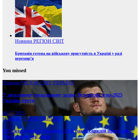
Новини
РЕГІОН
СВІТ
Британія готова на військову присутність в Україні у разі
перемир’я
You missed
Новини
РЕГІОН
СВІТ
УКРАЇНА
У загальному медальному заліку Всесвітніх ігор-2025
Україна третя
08.17.2025
Новини
РЕГІОН
УКРАЇНА
ЄС вже у вересні ухвалить 19-й ракет санкцій проти рф, –
Урсула фон дер Ляєн