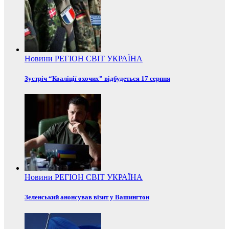
Новини
РЕГІОН
СВІТ
УКРАЇНА
Зустріч “Коаліції охочих” відбудеться 17 серпня
Новини
РЕГІОН
СВІТ
УКРАЇНА
Зеленський анонсував візит у Вашингтон