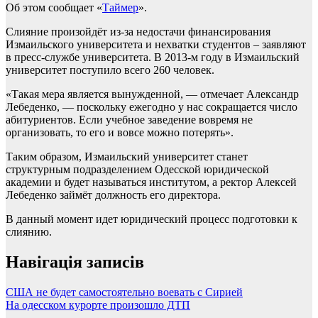
Об этом сообщает «
Таймер
».
Слияние произойдёт из-за недостачи финансирования
Измаильского университета и нехватки студентов – заявляют
в пресс-службе университета. В 2013-м году в Измаильский
университет поступило всего 260 человек.
«Такая мера является вынужденной, — отмечает Александр
Лебеденко, — поскольку ежегодно у нас сокращается число
абитуриентов. Если учебное заведение вовремя не
организовать, то его и вовсе можно потерять».
Таким образом, Измаильский университет станет
структурным подразделением Одесской юридической
академии и будет называться институтом, а ректор Алексей
Лебеденко займёт должность его директора.
В данный момент идет юридический процесс подготовки к
слиянию.
Навігація записів
США не будет самостоятельно воевать с Сирией
На одесском курорте произошло ДТП