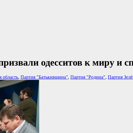
 призвали одесситов к миру и
я область
,
Партия "Батькивщина"
,
Партия "Родина"
,
Партия Зел