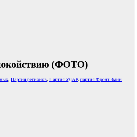
 спокойствию (ФОТО)
ёных
,
Партия регионов
,
Партия УДАР
,
партия Фронт Змин