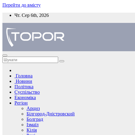
Перейти до вмісту
Чт. Сер 6th, 2026
Головна
Новини
Політика
Суспільство
Економіка
Регіон
Арциз
Білгород-Дністровский
Болград
Ізмаїл
Кілія