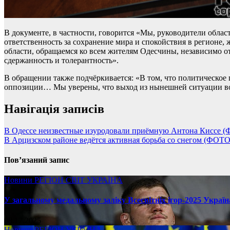
В документе, в частности, говорится «Мы, руководители обла
ответственность за сохранение мира и спокойствия в регионе
области, обращаемся ко всем жителям Одесчины, независимо о
сдержанность и толерантность».
В обращении также подчёркивается: «В том, что политическое 
оппозиции… Мы уверены, что выход из нынешней ситуации воз
Навігація записів
В Одессе неизвестные изуродовали приёмную Антона Киссе 
В Арцизском районе ведётся активная борьба со снегом (ФОТО
Пов’язаний запис
Новини
РЕГІОН
СВІТ
УКРАЇНА
У загальному медальному заліку Всесвітніх ігор-2025 Україн
08.17.2025
Новини
РЕГІОН
УКРАЇНА