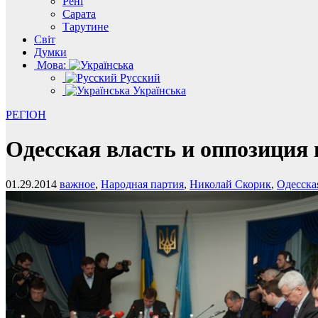
Рені
Сарата
Тарутине
Світ
Думки
Мова:
Русский
Українська
РЕГІОН
Одесская власть и оппозиция
01.29.2014
важное
,
Народная партия
,
Николай Скорик
,
Одесска