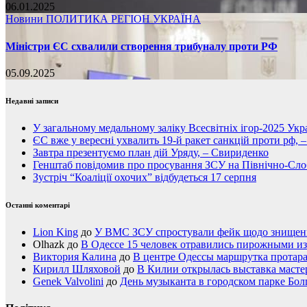
06.01.2025
Новини
ПОЛИТИКА
РЕГІОН
УКРАЇНА
Міністри ЄС схвалили створення трибуналу проти РФ
05.09.2025
Недавні записи
У загальному медальному заліку Всесвітніх ігор-2025 Укра
ЄС вже у вересні ухвалить 19-й ракет санкцій проти рф, 
Завтра презентуємо план дій Уряду, – Свириденко
Генштаб повідомив про просування ЗСУ на Північно-Сл
Зустріч “Коаліції охочих” відбудеться 17 серпня
Останні коментарі
Lion King
до
У ВМС ЗСУ спростували фейк щодо знищення
Olhazk
до
В Одессе 15 человек отравились пирожными из
Виктория Калина
до
В центре Одессы маршрутка протар
Кирилл Шляховой
до
В Килии открылась выставка мастер
Genek Valvolini
до
День музыканта в городском парке Бол