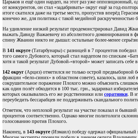
Царьков и ещё один нардеп, на этот раз уже оппозиционный, 
от конкурентов, он стал «задабривать» округ ещё за год-полтор
итоге скатился даже на третье место, пропустив вперёд Герасим
конечно же, для политика с такой медийной раскрученностью б
На удивление низкий результат продемонстрировал Давид Жва
выжать Давиду Важаевичу из абсолютного доминирования в фи
спину Жвании никто не дышал: остальные более-менее серьёзные
В
141 округе
(Татарбунары) с разницей в 7 процентов победил
того самого Дубового, который стал нардепом по спискам «Бат
хотя и такой результат Дубовой-«второй» может записать себе в
142 округ
(Арциз) отметился не только острой предвыборной б
фракции «бело-синих» в областном совете), казалось, шли лоб 
сокрушительное поражение Плохого можно объяснить слишком 
как один полёт обходится в 100 тыс. грн., задаривал избират
которых оказывались его же родственники или
соратники
. В 
переубедить бессарабцев не поддерживать скандального полит
Отметим, что неплохой результат на участке показал и бывши
процентов соответственно. Однако многие политологи склонны 
голосованию против Плохого.
Наконец, в
143 округе
(Измаил) победу одержал официальный
Многие эксперты прочили победу в данном округе Владимиру Б