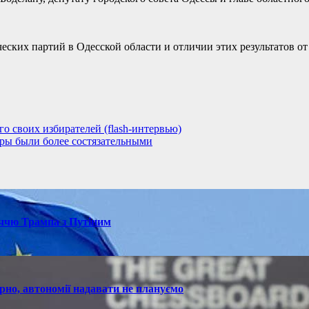
еских партий в Одесской области и отличии этих результатов о
аго своих избирателей (flash-интервью)
оры были более состязательными
іччю Трампа з Путіним
рно, автономії надавати не плануємо