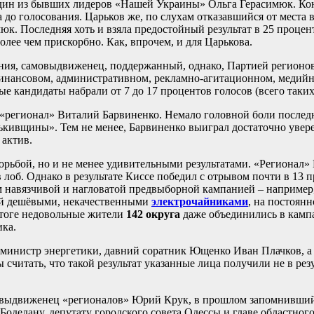
один из бывших лидеров «Нашей Украины» Ольга Герасимюк. Кон
а до голосования. Царьков же, по слухам отказавшийся от места 
юк. Последняя хоть и взяла предостойный результат в 25 процент
олее чем прискорбно. Как, впрочем, и для Царькова.
ния, самовыдвиженец, поддержанный, однако, Партией регионо
нансовом, административном, рекламно-агитационном, медийно
 кандидаты набрали от 7 до 17 процентов голосов (всего таких 
 «регионал» Виталий Барвиненко. Немало головной боли послед
ькивщины». Тем не менее, Барвиненко выиграл достаточно уверен
 актив.
орьбой, но и не менее удивительными результатами. «Регионал
в лоб. Однако в результате Киссе победил с отрывом почти в 13 
навязчивой и нагловатой предвыборной кампанией – например,
елей дешёвыми, некачественными
электрочайниками
, на постоян
итоге недовольные жители
142 округа
даже объединились в кам
ика.
й министр энергетики, давний соратник Ющенко Иван Плачков, а
считать, что такой результат указанные лица получили не в рез
 выдвиженец «регионалов» Юрий Крук, в прошлом запомнивший
оделану, депутату городского совета Одессы и главе областног