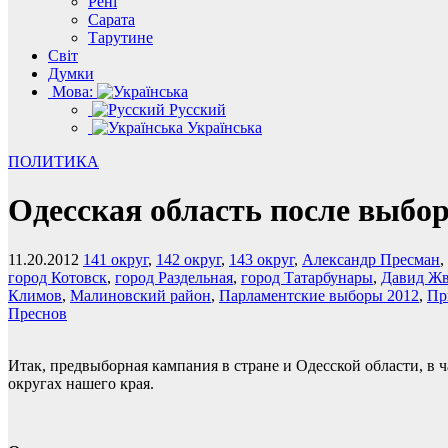
Рені
Сарата
Тарутине
Світ
Думки
Мова:
Русский
Українська
ПОЛИТИКА
Одесская область после выбор
11.20.2012
141 округ
,
142 округ
,
143 округ
,
Александр Пресман
,
город Котовск
,
город Раздельная
,
город Татарбунары
,
Давид Ж
Климов
,
Малиновский район
,
Парламентские выборы 2012
,
Пр
Преснов
Итак, предвыборная кампания в стране и Одесской области, в 
округах нашего края.