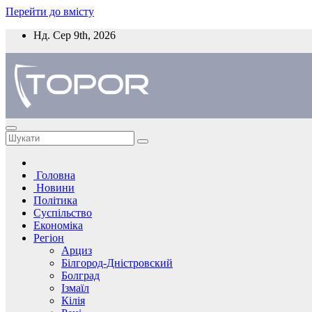
Перейти до вмісту
Нд. Сер 9th, 2026
Головна
Новини
Політика
Суспільство
Економіка
Регіон
Арциз
Білгород-Дністровский
Болград
Ізмаїл
Кілія