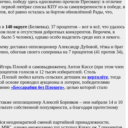
ечно, победу здесь однозначно прочили Пресману: в отличие
в первой пятёрке списка КПУ из-за самоуверенности в победе, в
ов, всё равно осталась за бортом обновлённой Рады, что,
в в
140 округе
(Беляевка). 37 процентов – вот и всё, что удалось
м поле и отсутствия добротных конкурентов. Впрочем, в
было 5 человек), однако особо выделить среди них и некого.
нему доставил оппозиционер Александр Дубовой, тёзка и брат
но, обогнав своего соперника на 7 процентов (41 против 34),
» Игорь Плохой и самовыдвиженец Антон Киссе (при этом член
процентов голосов и 12 тысяч избирателей. Столь
 Плохой любил катать сельских детишек на
вертолёте
, тогда
ной основе проводил аукционы и лотереи, победителями
панию
«Бессарабия без Плохого»
, целью которой стало
 также оппозиционер Алексей Борняков – они набрали 14 и 10
ультате собственной популярности, а благодаря протестному
ся неоднократной сменой партийной принадлежности.
о МЧС, однако неожиданно тот уступил Круку аж 7 процентов