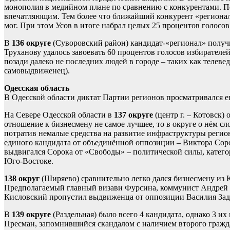
монополия в медийном плане по сравнению с конкурентами. Поб
впечатляющим. Тем более что ближайший конкурент «регионал
мог. При этом Усов в итоге набрал целых 25 процентов голосов
В
136 округе
(Суворовский район) кандидат-«регионал» получи
Труханову удалось завоевать 60 процентов голосов избирател
позади далеко не последних людей в городе – таких как телев
самовыдвиженец).
Одесская область
В Одесской области диктат Партии регионов просматривался ещ
На Севере Одесской области в
137 округе
(центр г. – Котовск
отношение к бизнесмену не самое лучшее, то в округе о нём с
потратив немалые средства на развитие инфраструктуры регион
единого кандидата от объединённой оппозиции – Виктора Соро
выдвигался Сорока от «Свободы» – политической силы, катего
Юго-Востоке.
138 округ
(Ширяево) сравнительно легко дался бизнесмену из К
Предполагаемый главный визави Фурсина, коммунист Андрей Ки
Кисловский пропустил выдвиженца от оппозиции Василия Задо
В
139 округе
(Раздельная) было всего 4 кандидата, однако 3 
Пресман, запомнившийся скандалом с наличием второго гражд