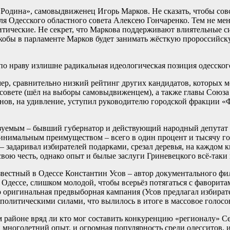
Родина», самовыдвиженец Игорь Марков. Не сказать, чтобы сов
я Одесского областного совета Алексею Гончаренко. Тем не мен
тические. Не секрет, что Маркова поддерживают влиятельные с
якобы в парламенте Марков будет занимать жёсткую пророссийс
по нраву излишне радикальная идеологическая позиция одесског
ер, сравнительно низкий рейтинг других кандидатов, которых 
 совете (шёл на выборы самовыдвиженцем), а также главы Союз
ов, на удивление, уступил руководителю городской фракции «Ф
зуемым – бывший губернатор и действующий народный депутат 
минимальным преимуществом – всего в один процент и тысячу г
даривал избирателей подарками, срезал деревья, на каждом кв
вою честь, однако опыт и былые заслуги Гриневецкого всё-таки
звестный в Одессе Константин Усов – автор документального ф
в Одессе, слишком молодой, чтобы всерьёз потягаться с фаворит
но оригинальная предвыборная кампания (Усов предлагал избират
политическими силами, что вылилось в итоге в массовое голосо
 районе вряд ли кто мог составить конкуренцию «регионалу» Се
 многолетний опыт, и огромная популярность среди одесситов, 