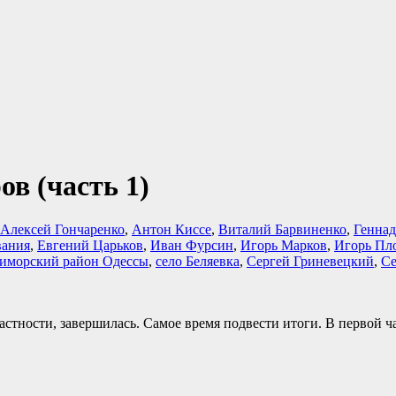
ов (часть 1)
Алексей Гончаренко
,
Антон Киссе
,
Виталий Барвиненко
,
Геннад
вания
,
Евгений Царьков
,
Иван Фурсин
,
Игорь Марков
,
Игорь Пл
иморский район Одессы
,
село Беляевка
,
Сергей Гриневецкий
,
Се
частности, завершилась. Самое время подвести итоги. В первой 