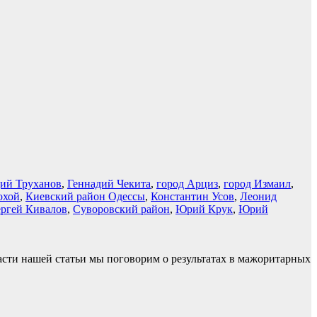
ий Труханов
,
Геннадий Чекита
,
город Арциз
,
город Измаил
,
охой
,
Киевский район Одессы
,
Константин Усов
,
Леонид
ргей Кивалов
,
Суворовский район
,
Юрий Крук
,
Юрий
части нашей статьи мы поговорим о результатах в мажоритарных