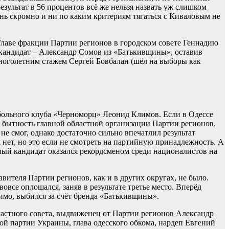
зультат в 56 процентов всё же нельзя назвать уж слишком
 скромно и ни по каким критериям тягаться с Киваловым не
Главе фракции Партии регионов в городском совете Геннадию
й кандидат – Александр Сомов из «Батькивщины», оставив
 многолетним стажем Сергей Бовбалан (шёл на выборы как
тбольного клуба «Черноморц» Леонид Климов. Если в Одессе
 в бытность главной областной организации Партии регионов,
не смог, однако достаточно сильно впечатлил результат
нет, но это если не смотреть на партийную принадлежность. А
ный кандидат оказался рекордсменом среди националистов на
вителя Партии регионов, как и в других округах, не было.
се оплошался, заняв в результате третье место. Вперёд
мо, выбился за счёт бренда «Батькивщины».
бластного совета, выдвиженец от Партии регионов Александр
й партии Украины, глава одесского обкома, нардеп Евгений