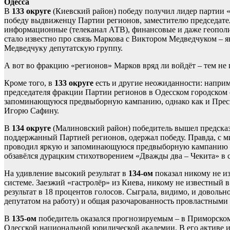
Одесса
В
133 округе
(Киевский район) победу получил лидер партии «
победу выдвиженцу Партии регионов, заместителю председател
информационные (телеканал АТВ), финансовые и даже геополи
стало известно про связь Маркова с Виктором Медведчуком – 
Медведчуку депутатскую группу.
А вот во фракцию «регионов» Марков вряд ли войдёт – тем не 
Кроме того, в
133 округе
есть и другие неожиданности: наприм
председателя фракции Партии регионов в Одесском городском
запоминающуюся предвыборную кампанию, однако как и Пресн
Игорю Сафину.
В
134 округе
(Малиновский район) победитель вышел предска
поддержанный Партией регионов, одержал победу. Правда, с 
проводил яркую и запоминающуюся предвыборную кампанию – за
обзавёлся дурацким стихотворением «Дважды два – Чекита» в с
На удивление высокий результат в
134-ом
показал никому не и
системе. Заезжий «гастролёр» из Киева, никому не известный 
результат в 18 процентов голосов. Сыграла, видимо, и доволь
депутатом на работу) и общая разочарованность провластными 
В
135-ом
победитель оказался прогнозируемым – в Приморском
Одесской национальной юридической академии. В его активе и