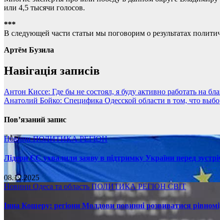
или 4,5 тысячи голосов.
***
В следующей части статьи мы поговорим о результатах политич
Артём Бузила
Навігація записів
Антон Киссе: Где бы не состоял, я буду активно работать на бл
Анатолий Бойко: Специфика Одесской области в том, что выб
Пов’язаний запис
Новини
ПОЛИТИКА
РЕГІОН
Лідери ЄС ухвалили заяву в підтримку України перед зустр
08.12.2025
Новини
Одеса та область
ПОЛИТИКА
РЕГІОН
СВІТ
Інна Кошеру: регіони Молдови повинні розвиватися рівномі