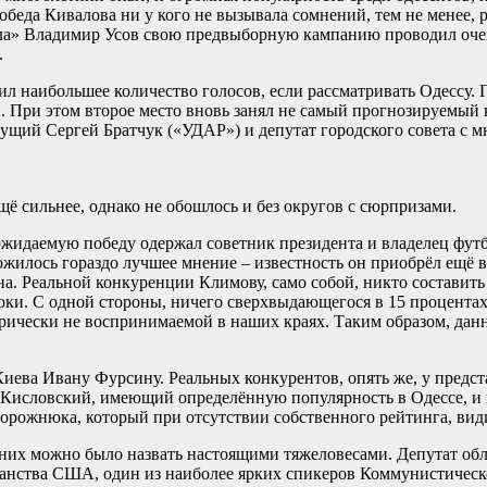
еда Кивалова ни у кого не вызывала сомнений, тем не менее, ре
а» Владимир Усов свою предвыборную кампанию проводил очень
.
л наибольшее количество голосов, если рассматривать Одессу. 
ей. При этом второе место вновь занял не самый прогнозируемы
едущий Сергей Братчук («УДАР») и депутат городского совета с
ё сильнее, однако не обошлось и без округов с сюрпризами.
) ожидаемую победу одержал советник президента и владелец фу
ложилось гораздо лучшее мнение – известность он приобрёл ещё
а. Реальной конкуренции Климову, само собой, никто составить 
ки. С одной стороны, ничего сверхвыдающегося в 15 процентах 
рически не воспринимаемой в наших краях. Таким образом, дан
иева Ивану Фурсину. Реальных конкурентов, опять же, у предста
словский, имеющий определённую популярность в Одессе, и вов
рожнюка, который при отсутствии собственного рейтинга, види
их них можно было назвать настоящими тяжеловесами. Депутат о
анства США, один из наиболее ярких спикеров Коммунистическо