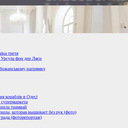
їна третя
– Урсула фон дер Ляєн
обожанському напрямку
 кораблів в Одесі
 супермаркета
анила трамвай
ицы, которая вышивает без рук (фото)
града (фоторепортаж)