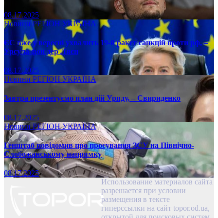
08.17.2025
Новини
РЕГІОН
УКРАЇНА
ЄС вже у вересні ухвалить 19-й ракет санкцій проти рф, –
Урсула фон дер Ляєн
08.17.2025
Новини
РЕГІОН
УКРАЇНА
Завтра презентуємо план дій Уряду, – Свириденко
08.17.2025
Новини
РЕГІОН
УКРАЇНА
Генштаб повідомив про просування ЗСУ на Північно-
Слобожанському напрямку
08.17.2025
Использование материалов сайта
разрешается при условии
размещения в тексте
гиперссылки на сайт topor.od.ua,
открытой для поисковых систем.