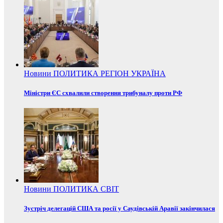
Новини
ПОЛИТИКА
РЕГІОН
УКРАЇНА
Міністри ЄС схвалили створення трибуналу проти РФ
Новини
ПОЛИТИКА
СВІТ
Зустріч делегацій США та росії у Саудівській Аравії закінчилася