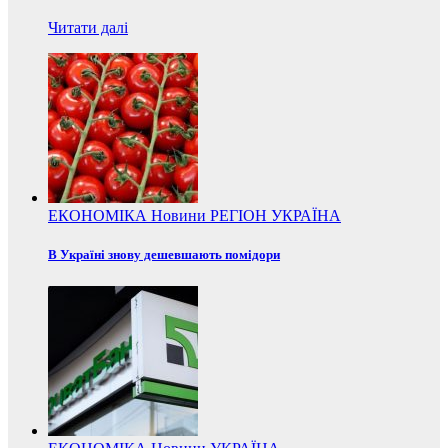
Читати далі
ЕКОНОМІКА
Новини
РЕГІОН
УКРАЇНА
В Україні знову дешевшають помідори