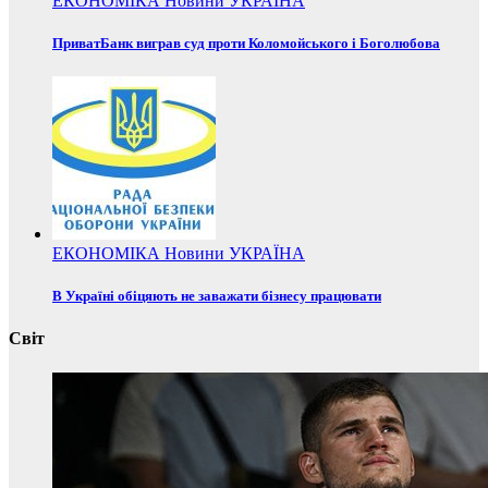
ЕКОНОМІКА
Новини
УКРАЇНА
ПриватБанк виграв суд проти Коломойського і Боголюбова
ЕКОНОМІКА
Новини
УКРАЇНА
В Україні обіцяють не заважати бізнесу працювати
Світ