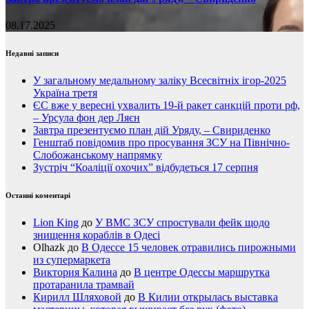
08.17.2025
Недавні записи
У загальному медальному заліку Всесвітніх ігор-2025
Україна третя
ЄС вже у вересні ухвалить 19-й ракет санкцій проти рф,
– Урсула фон дер Ляєн
Завтра презентуємо план дій Уряду, – Свириденко
Генштаб повідомив про просування ЗСУ на Північно-
Слобожанському напрямку
Зустріч “Коаліції охочих” відбудеться 17 серпня
Останні коментарі
Lion King
до
У ВМС ЗСУ спростували фейк щодо
знищення кораблів в Одесі
Olhazk
до
В Одессе 15 человек отравились пирожными
из супермаркета
Виктория Калина
до
В центре Одессы маршрутка
протаранила трамвай
Кирилл Шляховой
до
В Килии открылась выставка