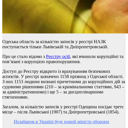
Одеська область за кількістю записів у реєстрі НАЗК
поступається тільки Львівській та Дніпропетровській.
Про це стало відомо з
Реєстру осіб
, які вчинили корупційні та
пов’язані з корупцією правопорушення.
Доступ до Реєстру відкрито із врахуванням безпекових
аспектів. У реєстрі зазначено 1158 прізвищ з Одеської області.
З них 1153 людини визнані причетними до корупційних дій за
судовими рішеннями (210 – за кримінальними статтями, 943 –
за адміністративними) і ще 5 – за дисциплінарними
стягненнями.
Загалом, за кількістю записів у реєстрі Одещина посідає третє
місце – після Львівської (1907) та Дніпропетровської (1854).
Незабаром в Україні буде новий міністр оборони