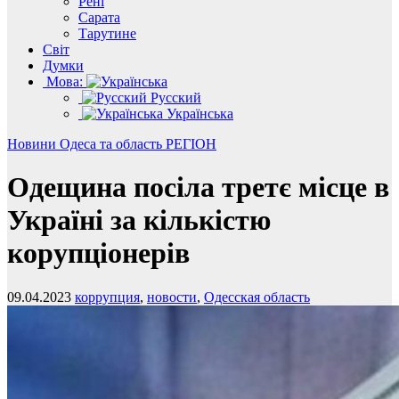
Рені
Сарата
Тарутине
Світ
Думки
Мова:
Русский
Українська
Новини
Одеса та область
РЕГІОН
Одещина посіла третє місце в
Україні за кількістю
корупціонерів
09.04.2023
коррупция
,
новости
,
Одесская область