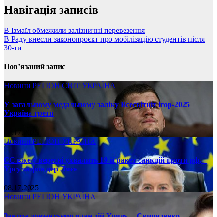
Навігація записів
В Ізмаїл обмежили залізничні перевезення
В Раду внесли законопроєкт про мобілізацію студентів після
30-ти
Пов’язаний запис
Новини
РЕГІОН
СВІТ
УКРАЇНА
У загальному медальному заліку Всесвітніх ігор-2025
Україна третя
08.17.2025
Новини
РЕГІОН
УКРАЇНА
ЄС вже у вересні ухвалить 19-й ракет санкцій проти рф, –
Урсула фон дер Ляєн
08.17.2025
Новини
РЕГІОН
УКРАЇНА
Завтра презентуємо план дій Уряду, – Свириденко