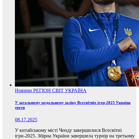
Новини
РЕГІОН
СВІТ
УКРАЇНА
У загальному медальному заліку Всесвітніх ігор-2025 Україна
третя
08.17.2025
У китайському місті Ченду завершилися Всесвітні
ігри-2025. Збірна України завершила турнір на третьому