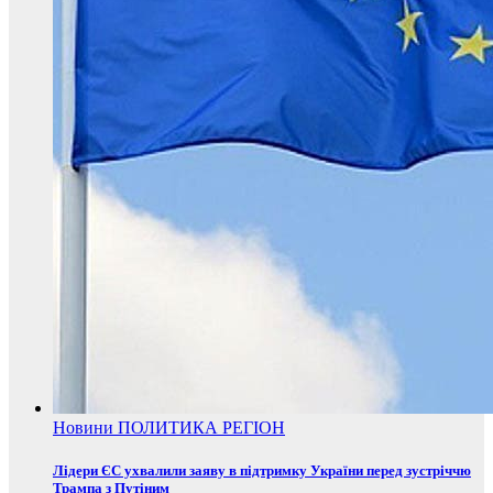
Новини
ПОЛИТИКА
РЕГІОН
Лідери ЄС ухвалили заяву в підтримку України перед зустріччю
Трампа з Путіним