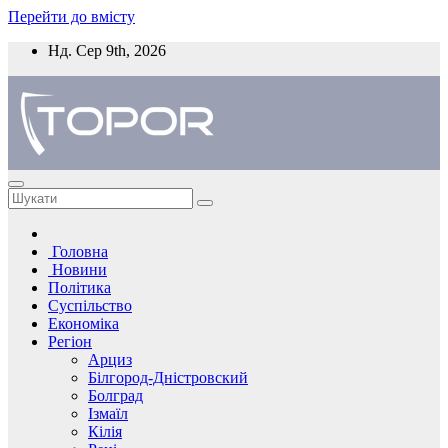
Перейти до вмісту
Нд. Сер 9th, 2026
Головна
Новини
Політика
Суспільство
Економіка
Регіон
Арциз
Білгород-Дністровский
Болград
Ізмаїл
Кілія