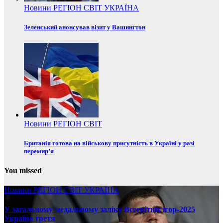
Новини
РЕГІОН
СВІТ
УКРАЇНА
Зеленський анонсував візит у Вашингтон
Новини
РЕГІОН
СВІТ
Британія готова на військову присутність в Україні у разі
перемир’я
You missed
Новини
РЕГІОН
СВІТ
УКРАЇНА
У загальному медальному заліку Всесвітніх ігор-2025
Україна третя