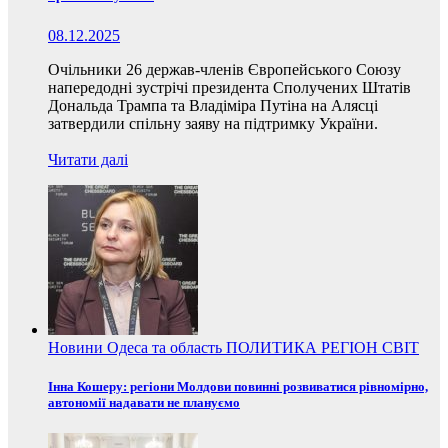
08.12.2025
Очільники 26 держав-членів Європейського Союзу
напередодні зустрічі президента Сполучених Штатів
Дональда Трампа та Владіміра Путіна на Алясці
затвердили спільну заяву на підтримку України.
Читати далі
Новини
Одеса та область
ПОЛИТИКА
РЕГІОН
СВІТ
Інна Кошеру: регіони Молдови повинні розвиватися рівномірно,
автономії надавати не плануємо