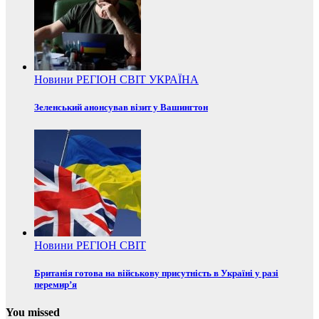
Новини
РЕГІОН
СВІТ
УКРАЇНА
Зеленський анонсував візит у Вашингтон
Новини
РЕГІОН
СВІТ
Британія готова на військову присутність в Україні у разі
перемир’я
You missed