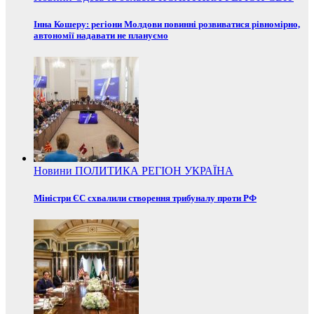
Інна Кошеру: регіони Молдови повинні розвиватися рівномірно,
автономії надавати не плануємо
Новини
ПОЛИТИКА
РЕГІОН
УКРАЇНА
Міністри ЄС схвалили створення трибуналу проти РФ