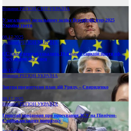
Новини
РЕГІОН
СВІТ
УКРАЇНА
У загальному медальному заліку Всесвітніх ігор-2025
Україна третя
08.17.2025
Новини
РЕГІОН
УКРАЇНА
ЄС вже у вересні ухвалить 19-й ракет санкцій проти рф, –
Урсула фон дер Ляєн
08.17.2025
Новини
РЕГІОН
УКРАЇНА
Завтра презентуємо план дій Уряду, – Свириденко
08.17.2025
Новини
РЕГІОН
УКРАЇНА
Генштаб повідомив про просування ЗСУ на Північно-
Слобожанському напрямку