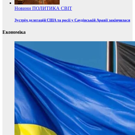
Новини
ПОЛИТИКА
СВІТ
Зустріч делегацій США та росії у Саудівській Аравії закінчилася
Економіка