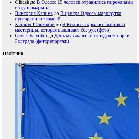
Olhazk
до
В Одессе 15 человек отравились пирожными
из супермаркета
Виктория Калина
до
В центре Одессы маршрутка
протаранила трамвай
Кирилл Шляховой
до
В Килии открылась выставка
мастерицы, которая вышивает без рук (фото)
Genek Valvolini
до
День музыканта в городском парке
Болграда (фоторепортаж)
Політика