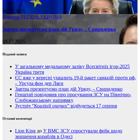
08.17.2025
Новини
РЕГІОН
УКРАЇНА
Завтра презентуємо план дій Уряду, – Свириденко
08.17.2025
Недавні записи
У загальному медальному заліку Всесвітніх ігор-2025
Україна третя
ЄС вже у вересні ухвалить 19-й ракет санкцій проти рф,
– Урсула фон дер Ляєн
Завтра презентуємо план дій Уряду, – Свириденко
Генштаб повідомив про просування ЗСУ на Північно-
Слобожанському напрямку
Зустріч “Коаліції охочих” відбудеться 17 серпня
Останні коментарі
Lion King
до
У ВМС ЗСУ спростували фейк щодо
знищення кораблів в Одесі