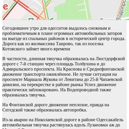
Сегодняшнее утро для одесситов выдалось снежным и
проблематичным в плане огромных автомобильных заторов
на выезде из спальных районов в исторический центр города.
Дорога как из жилмассива Таирово, так из поселка
Котовского займет много времени
В частности, длинная тянучка образовалась на Люстдорфской
дороге с 7-й станции через площадь Толбухина и до
Адмиральского проспекта. На Краснова и Среднефонтанской
движение транспорта оживлённое. Не лучше ситуация на
проспекте Маршала Жукова от Левитана до 25-й Чапаевской
дивизии, на перекрестке в районе рынка Успех движение
практически заблокировано. На Водопроводной также
образовалась тянучка.
На Фонтанской дороге движение неплохое, правда на
Сегедской также образовалась автопробка.
Из-за аварии на Николаевской дороге в районе Одессакабель
автомобильная тянучка растянулась вдоль Лузановки аж до