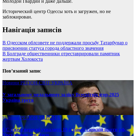
Молодой Гвардии и даже дальше.
Исторический центр Одессы хоть и загружен, но не
заблокирован.
Навігація записів
В Одесском облсовете не поддержали просьбу Татарбунар о
присвоении статуса города областного значения
В Болграде общественники отреставрировали памятник
жертвам Холокоста
Пов’язаний запис
Новини
РЕГІОН
СВІТ
УКРАЇНА
У загальному медальному заліку Всесвітніх ігор-2025
Україна третя
08.17.2025
Новини
РЕГІОН
УКРАЇНА
ЄС вже у вересні ухвалить 19-й ракет санкцій проти рф, –
Урсула фон дер Ляєн