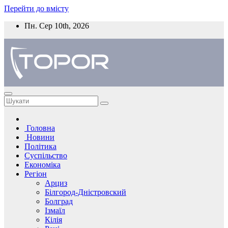
Перейти до вмісту
Пн. Сер 10th, 2026
Головна
Новини
Політика
Суспільство
Економіка
Регіон
Арциз
Білгород-Дністровский
Болград
Ізмаїл
Кілія