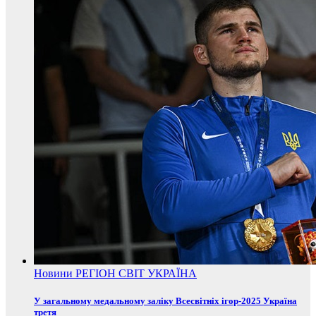
Новини
РЕГІОН
СВІТ
УКРАЇНА
У загальному медальному заліку Всесвітніх ігор-2025 Україна
третя