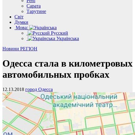
Рені
Сарата
Тарутине
Світ
Думки
Мова:
Русский
Українська
Новини
РЕГІОН
Одесса стала в километровых
автомобильных пробках
12.13.2018
город Одесса