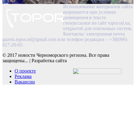
08.17.2025
Использование материалов сайта
разрешается при условии
размещения в тексте
гиперссылки на сайт topor.od.ua,
открытой для поисковых систем.
Контакты: электронная почта
gazeta.topor.od@gmail.com
или телефон редакции – +38(096)
627-20-65.
© 2017 новости Черноморского региона. Все права
защищены...
|
Разработка сайта
О проекте
Реклама
Вакансии