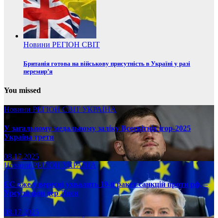
Новини
РЕГІОН
СВІТ
Британія готова на військову присутність в Україні у разі
перемир’я
You missed
Новини
РЕГІОН
СВІТ
УКРАЇНА
У загальному медальному заліку Всесвітніх ігор-2025
Україна третя
08.17.2025
Новини
РЕГІОН
УКРАЇНА
ЄС вже у вересні ухвалить 19-й ракет санкцій проти рф, –
Урсула фон дер Ляєн
08.17.2025