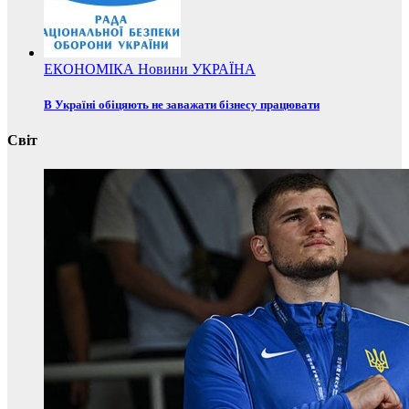
ЕКОНОМІКА
Новини
УКРАЇНА
В Україні обіцяють не заважати бізнесу працювати
Світ