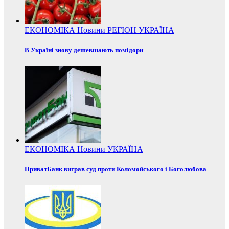
ЕКОНОМІКА
Новини
РЕГІОН
УКРАЇНА
В Україні знову дешевшають помідори
ЕКОНОМІКА
Новини
УКРАЇНА
ПриватБанк виграв суд проти Коломойського і Боголюбова