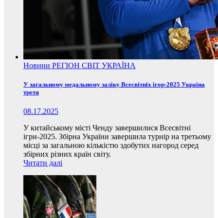
Новини
РЕГІОН
СВІТ
УКРАЇНА
У загальному медальному заліку Всесвітніх ігор-2025 Україна
третя
08.17.2025
У китайському місті Ченду завершилися Всесвітні
ігри-2025. Збірна України завершила турнір на третьому
місці за загальною кількістю здобутих нагород серед
збірних різних країн світу.
Читати далі