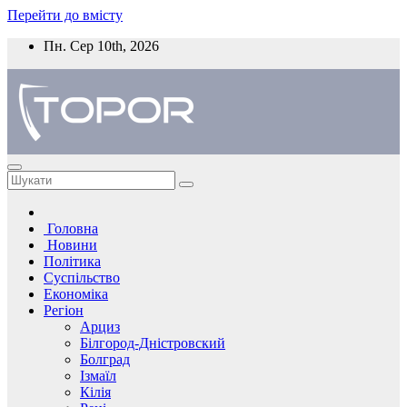
Перейти до вмісту
Пн. Сер 10th, 2026
Головна
Новини
Політика
Суспільство
Економіка
Регіон
Арциз
Білгород-Дністровский
Болград
Ізмаїл
Кілія