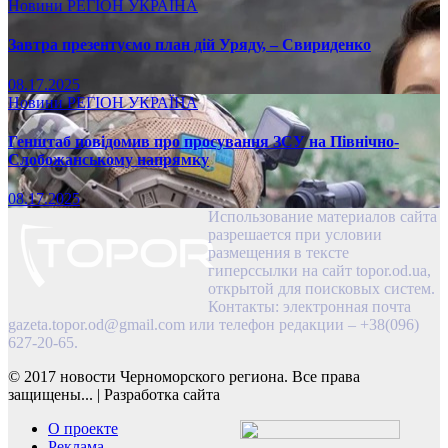
Новини
РЕГІОН
УКРАЇНА
Завтра презентуємо план дій Уряду, – Свириденко
08.17.2025
Новини
РЕГІОН
УКРАЇНА
Генштаб повідомив про просування ЗСУ на Північно-
Слобожанському напрямку
08.17.2025
Использование материалов сайта
разрешается при условии
размещения в тексте
гиперссылки на сайт topor.od.ua,
открытой для поисковых систем.
Контакты: электронная почта
gazeta.topor.od@gmail.com
или телефон редакции – +38(096)
627-20-65.
© 2017 новости Черноморского региона. Все права
защищены...
|
Разработка сайта
О проекте
Реклама