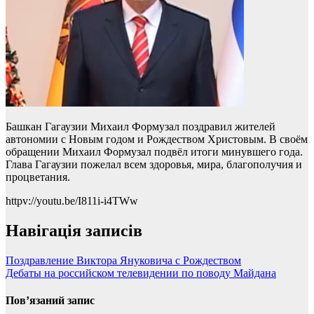
Башкан Гагаузии Михаил Формузал поздравил жителей
автономии с Новым годом и Рождеством Христовым. В своём
обращении Михаил Формузал подвёл итоги минувшего года.
Глава Гагаузии пожелал всем здоровья, мира, благополучия и
процветания.
httpv://youtu.be/I811i-i4TWw
Навігація записів
Поздравление Виктора Януковича с Рождеством
Дебаты на российском телевидении по поводу Майдана
Пов’язаний запис