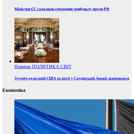
Міністри ЄС схвалили створення трибуналу проти РФ
Новини
ПОЛИТИКА
СВІТ
Зустріч делегацій США та росії у Саудівській Аравії закінчилася
Економіка