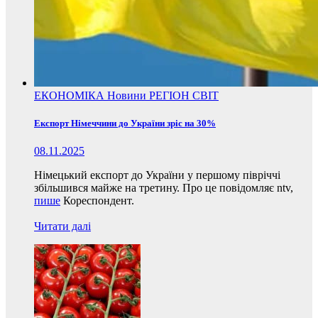
ЕКОНОМІКА
Новини
РЕГІОН
СВІТ
Експорт Німеччини до України зріс на 30%
08.11.2025
Німецький експорт до України у першому півріччі
збільшився майже на третину. Про це повідомляє ntv,
пише
Кореспондент.
Читати далі