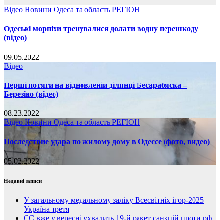
Відео
Новини
Одеса та область
РЕГІОН
Одеські морпіхи тренувалися долати водну перешкоду
(відео)
09.05.2022
Відео
Перші потяги на відновленій ділянці Бесарабяска –
Березіно (відео)
08.23.2022
Відео
Новини
Одеса та область
РЕГІОН
Последствие удара по жилому дому в Одессе (фото, видео)
05.02.2022
Недавні записи
У загальному медальному заліку Всесвітніх ігор-2025
Україна третя
ЄС вже у вересні ухвалить 19-й ракет санкцій проти рф,