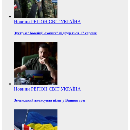
Новини
РЕГІОН
СВІТ
УКРАЇНА
Зустріч “Коаліції охочих” відбудеться 17 серпня
Новини
РЕГІОН
СВІТ
УКРАЇНА
Зеленський анонсував візит у Вашингтон