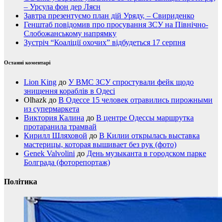
– Урсула фон дер Ляєн
Завтра презентуємо план дій Уряду, – Свириденко
Генштаб повідомив про просування ЗСУ на Північно-
Слобожанському напрямку
Зустріч “Коаліції охочих” відбудеться 17 серпня
Останні коментарі
Lion King
до
У ВМС ЗСУ спростували фейк щодо
знищення кораблів в Одесі
Olhazk
до
В Одессе 15 человек отравились пирожными
из супермаркета
Виктория Калина
до
В центре Одессы маршрутка
протаранила трамвай
Кирилл Шляховой
до
В Килии открылась выставка
мастерицы, которая вышивает без рук (фото)
Genek Valvolini
до
День музыканта в городском парке
Болграда (фоторепортаж)
Політика