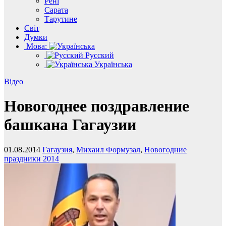
Рені
Сарата
Тарутине
Світ
Думки
Мова:
Русский
Українська
Відео
Новогоднее поздравление
башкана Гагаузии
01.08.2014
Гагаузия
,
Михаил Формузал
,
Новогодние
праздники 2014