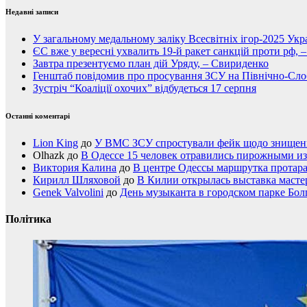
Недавні записи
У загальному медальному заліку Всесвітніх ігор-2025 Укра
ЄС вже у вересні ухвалить 19-й ракет санкцій проти рф, 
Завтра презентуємо план дій Уряду, – Свириденко
Генштаб повідомив про просування ЗСУ на Північно-Сл
Зустріч “Коаліції охочих” відбудеться 17 серпня
Останні коментарі
Lion King
до
У ВМС ЗСУ спростували фейк щодо знищення
Olhazk
до
В Одессе 15 человек отравились пирожными из
Виктория Калина
до
В центре Одессы маршрутка протар
Кирилл Шляховой
до
В Килии открылась выставка мастер
Genek Valvolini
до
День музыканта в городском парке Бол
Політика