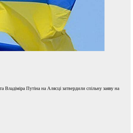
 Владіміра Путіна на Алясці затвердили спільну заяву на