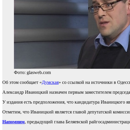
Фото: glasweb.com
Об этом сообщает «
Думская
» со ссылкой на источники в Одес
Александр Иваницкий назначен первым заместителем председ
У издания есть предположения, что кандидатура Иваницкого яв
Отметим, что Иваницкий является главой депутатской комисси
Напомним
, предыдущий глава Беляевской райгосадминистраци