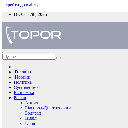
Перейти до вмісту
Пт. Сер 7th, 2026
Головна
Новини
Політика
Суспільство
Економіка
Регіон
Арциз
Білгород-Дністровский
Болград
Ізмаїл
Кілія