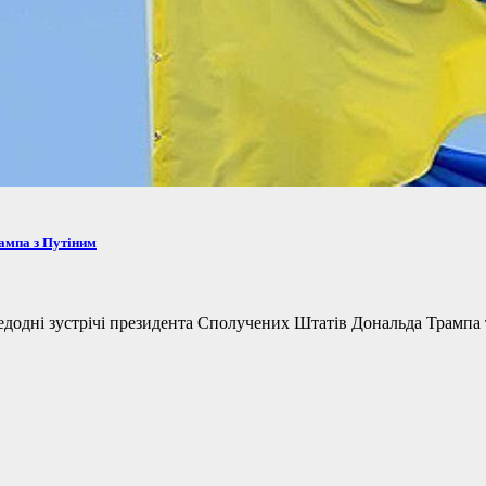
рампа з Путіним
одні зустрічі президента Сполучених Штатів Дональда Трампа та