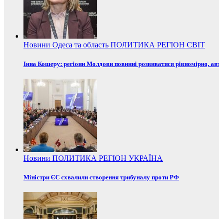
Новини
Одеса та область
ПОЛИТИКА
РЕГІОН
СВІТ
Інна Кошеру: регіони Молдови повинні розвиватися рівномірно, ав
Новини
ПОЛИТИКА
РЕГІОН
УКРАЇНА
Міністри ЄС схвалили створення трибуналу проти РФ