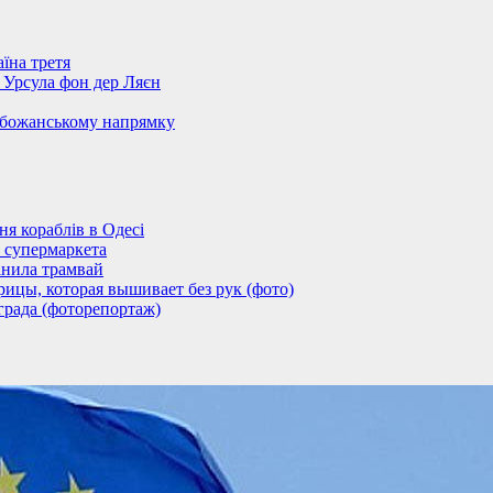
їна третя
– Урсула фон дер Ляєн
обожанському напрямку
 кораблів в Одесі
 супермаркета
анила трамвай
ицы, которая вышивает без рук (фото)
града (фоторепортаж)