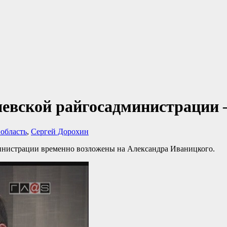
ляевской райгосадминистрации
 область
,
Сергей Дорохин
инистрации временно возложены на Александра Иваницкого.