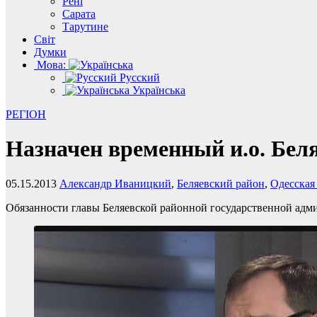
Рені
Сарата
Тарутине
Світ
Думки
Мова:
Русский
Українська
РЕГІОН
Назначен временный и.о. Бе
05.15.2013
Александр Иваницкий
,
Беляевский район
,
Одесская
Обязанности главы Беляевской районной государственной адм