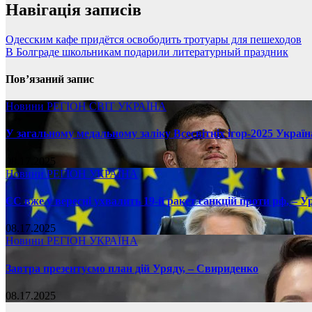
Навігація записів
Одесским кафе придётся освободить тротуары для пешеходов
В Болграде школьникам подарили литературный праздник
Пов’язаний запис
Новини
РЕГІОН
СВІТ
УКРАЇНА
У загальному медальному заліку Всесвітніх ігор-2025 Україн
08.17.2025
Новини
РЕГІОН
УКРАЇНА
ЄС вже у вересні ухвалить 19-й ракет санкцій проти рф, – У
08.17.2025
Новини
РЕГІОН
УКРАЇНА
Завтра презентуємо план дій Уряду, – Свириденко
08.17.2025