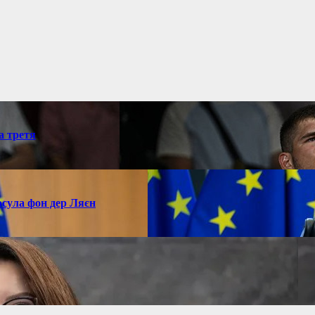
а третя
рсула фон дер Ляєн