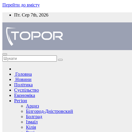
Перейти до вмісту
Пт. Сер 7th, 2026
Головна
Новини
Політика
Суспільство
Економіка
Регіон
Арциз
Білгород-Дністровский
Болград
Ізмаїл
Кілія