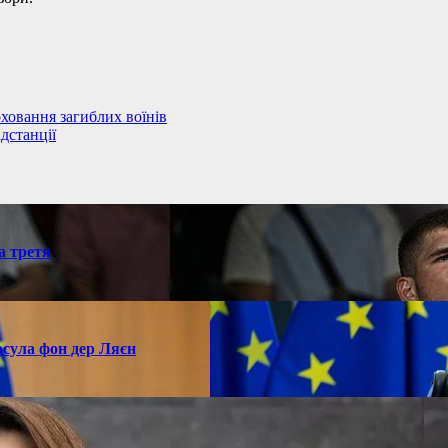
оховання загиблих воїнів
дстанції
а третя
рсула фон дер Ляєн