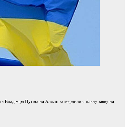
 Владіміра Путіна на Алясці затвердили спільну заяву на