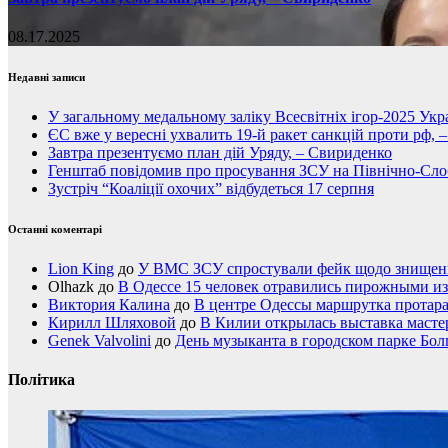
08.17.2025
Недавні записи
У загальному медальному заліку Всесвітніх ігор-2025 Укра
ЄС вже у вересні ухвалить 19-й ракет санкцій проти рф, 
Завтра презентуємо план дій Уряду, – Свириденко
Генштаб повідомив про просування ЗСУ на Північно-Сл
Зустріч “Коаліції охочих” відбудеться 17 серпня
Останні коментарі
Lion King
до
У ВМС ЗСУ спростували фейк щодо знищення
Olhazk
до
В Одессе 15 человек отравились пирожными из
Виктория Калина
до
В центре Одессы маршрутка протар
Кирилл Шляховой
до
В Килии открылась выставка мастер
Genek Valvolini
до
День музыканта в городском парке Бол
Політика