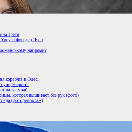
їна третя
– Урсула фон дер Ляєн
обожанському напрямку
 кораблів в Одесі
 супермаркета
анила трамвай
ицы, которая вышивает без рук (фото)
града (фоторепортаж)