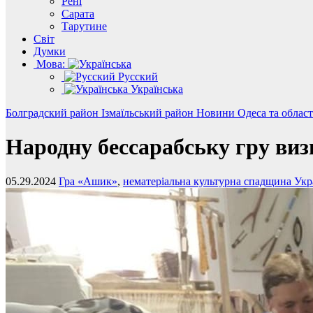
Рені
Сарата
Тарутине
Світ
Думки
Мова:
Русский
Українська
Болградский район
Ізмаїльський район
Новини
Одеса та облас
Народну бессарабську гру ви
05.29.2024
Гра «Ашик»
,
нематеріальна культурна спадщина Укр