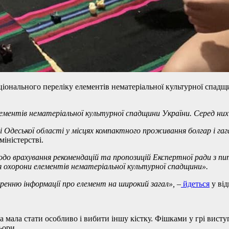
ціонального переліку елементів нематеріальної культурної спадщ
лементів нематеріальної культурної спадщини України. Серед них
 Одеської області у місцях компактного проживання болгар і гага
міністерстві.
до врахування рекомендацій та пропозицій Експертної ради з п
я охорони елементів нематеріальної культурної спадщини».
ренню інформації про елемент на широкий загал»,
–
йдеться
у від
яка мала стати особливо і вибити іншу кістку. Фішками у грі вист
ьори.