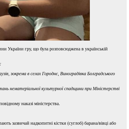
ини України гру, що була розповсюджена в українській
:
узів, зокрема в селах Городнє, Виноградівка Болградського
итань нематеріальної культурної спадщини при Міністерстві
повідному наказі міністерства.
упають зазвичай надкопитні кістки (суглоб) барана/вівці або