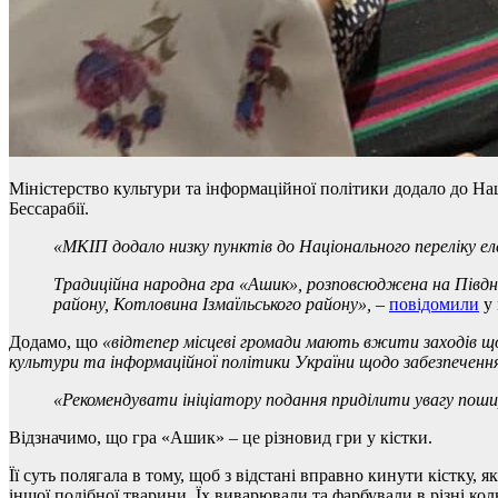
Міністерство культури та інформаційної політики додало до На
Бессарабії.
«МКІП додало низку пунктів до Національного переліку е
Традиційна народна гра «Ашик»
, розповсюджена на Півдні
району, Котловина Ізмаїльського району»,
–
повідомили
у 
Додамо, що
«відтепер місцеві громади мають вжити заходів що
культури та інформаційної політики України щодо забезпеченн
«Рекомендувати ініціатору подання приділити увагу поши
Відзначимо, що гра «Ашик» – це різновид гри у кістки.
Її суть полягала в тому, щоб з відстані вправно кинути кістку, 
іншої подібної тварини. Їх виварювали та фарбували в різні кол