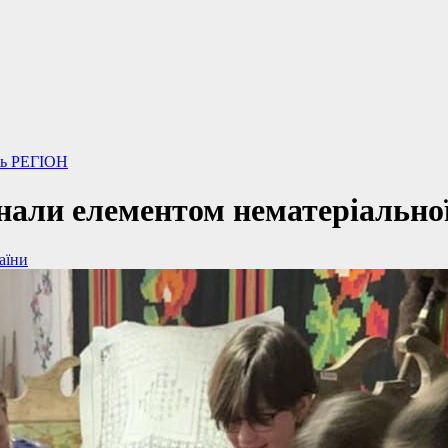
ть
РЕГІОН
знали елементом нематеріально
аїни