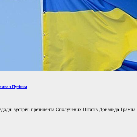
рампа з Путіним
одні зустрічі президента Сполучених Штатів Дональда Трампа та