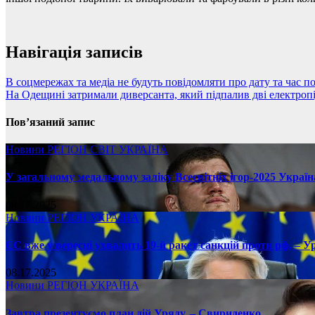
Навігація записів
В соцмережах та медіа не будуть повідомляти про дату та час п
На Одещині затримали диверсанта, який підпалив дві електропі
Пов’язаний запис
Новини
РЕГІОН
СВІТ
УКРАЇНА
У загальному медальному заліку Всесвітніх ігор-2025 Україн
08.17.2025
Новини
РЕГІОН
УКРАЇНА
ЄС вже у вересні ухвалить 19-й ракет санкцій проти рф, – У
08.17.2025
Новини
РЕГІОН
УКРАЇНА
Завтра презентуємо план дій Уряду, – Свириденко