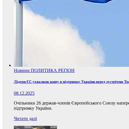
Новини
ПОЛИТИКА
РЕГІОН
Лідери ЄС ухвалили заяву в підтримку України перед зустріччю Т
08.12.2025
Очільники 26 держав-членів Європейського Союзу наперед
підтримку України.
Читати далі