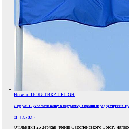
Новини
ПОЛИТИКА
РЕГІОН
Лідери ЄС ухвалили заяву в підтримку України перед зустріччю Т
08.12.2025
Очільники 26 держав-членів Європейського Союзу наперед