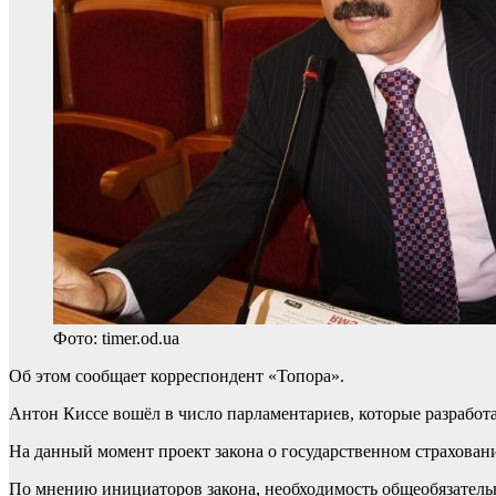
Фото: timer.od.ua
Об этом сообщает корреспондент «Топора».
Антон Киссе вошёл в число парламентариев, которые разработ
На данный момент проект закона о государственном страхован
По мнению инициаторов закона, необходимость общеобязательн