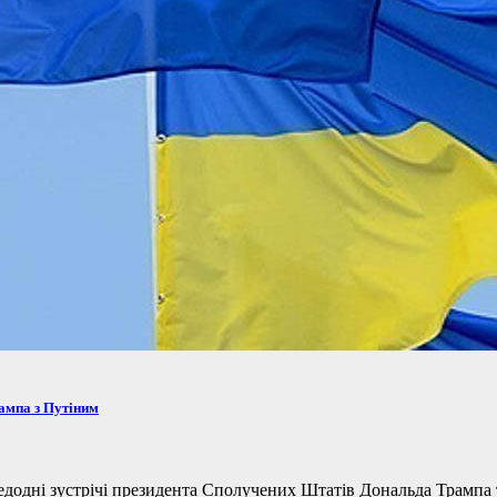
рампа з Путіним
одні зустрічі президента Сполучених Штатів Дональда Трампа та