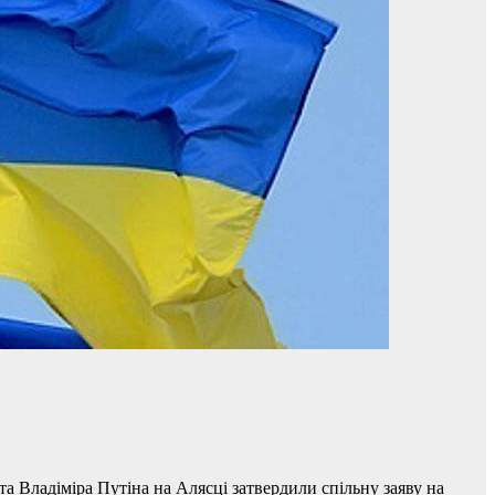
 Владіміра Путіна на Алясці затвердили спільну заяву на