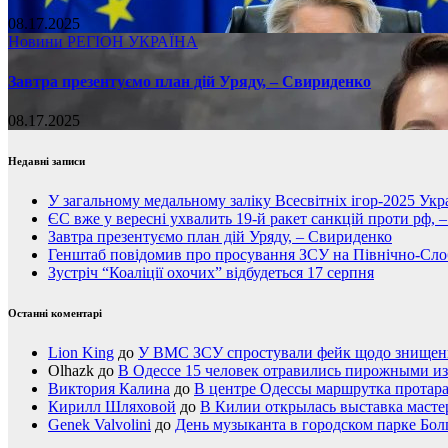
08.17.2025
Новини
РЕГІОН
УКРАЇНА
Завтра презентуємо план дій Уряду, – Свириденко
08.17.2025
Недавні записи
У загальному медальному заліку Всесвітніх ігор-2025 Укра
ЄС вже у вересні ухвалить 19-й ракет санкцій проти рф, 
Завтра презентуємо план дій Уряду, – Свириденко
Генштаб повідомив про просування ЗСУ на Північно-Сл
Зустріч “Коаліції охочих” відбудеться 17 серпня
Останні коментарі
Lion King
до
У ВМС ЗСУ спростували фейк щодо знищення
Olhazk
до
В Одессе 15 человек отравились пирожными из
Виктория Калина
до
В центре Одессы маршрутка протар
Кирилл Шляховой
до
В Килии открылась выставка мастер
Genek Valvolini
до
День музыканта в городском парке Бол