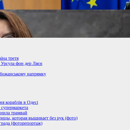
їна третя
– Урсула фон дер Ляєн
обожанському напрямку
 кораблів в Одесі
 супермаркета
анила трамвай
ицы, которая вышивает без рук (фото)
града (фоторепортаж)