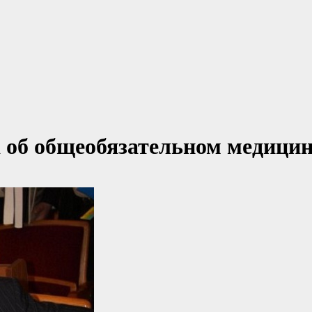
а об общеобязательном медици