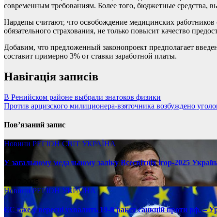
современным требованиям. Более того, бюджетные средства, 
Нардепы считают, что освобождение медицинских работников
обязательного страхования, не только повысит качество предо
Добавим, что предложенный законопроект предполагает введени
составит примерно 3% от ставки заработной платы.
Навігація записів
В Ренийском районе выбрали знатоков физики
Против арцизского милиционера-взяточника возбуждено уголо
Пов’язаний запис
Новини
РЕГІОН
СВІТ
УКРАЇНА
У загальному медальному заліку Всесвітніх ігор-2025 Україн
08.17.2025
Новини
РЕГІОН
УКРАЇНА
ЄС вже у вересні ухвалить 19-й ракет санкцій проти рф, – У