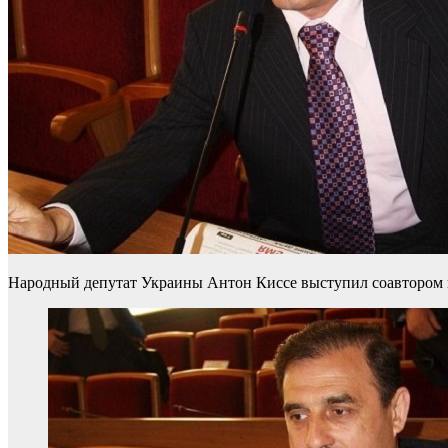
Народный депутат Украины Антон Киссе выступил соавтором п