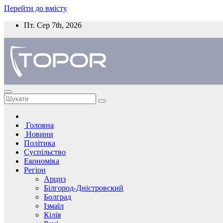
Перейти до вмісту
Пт. Сер 7th, 2026
Головна
Новини
Політика
Суспільство
Економіка
Регіон
Арциз
Білгород-Дністровский
Болград
Ізмаїл
Кілія