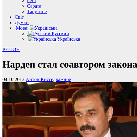
Рені
Сарата
Тарутине
Світ
Думки
Мова:
Русский
Українська
РЕГІОН
Нардеп стал соавтором закон
04.10.2013
Антон Киссе
,
важное