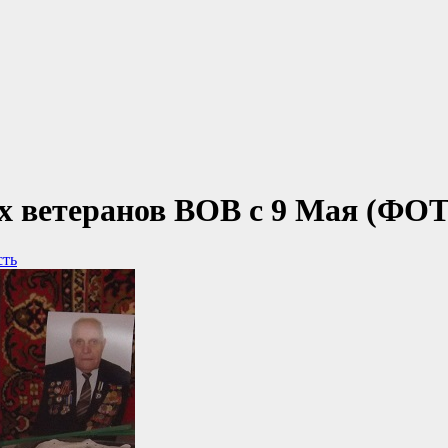
х ветеранов ВОВ с 9 Мая (ФО
сть