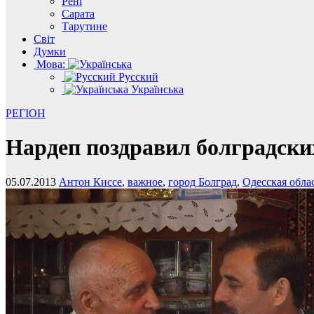
Рені
Сарата
Тарутине
Світ
Думки
Мова:
Русский
Українська
РЕГІОН
Нардеп поздравил болградски
05.07.2013
Антон Киссе
,
важное
,
город Болград
,
Одесская обла