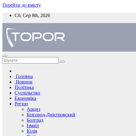
Перейти до вмісту
Сб. Сер 8th, 2026
Головна
Новини
Політика
Суспільство
Економіка
Регіон
Арциз
Білгород-Дністровский
Болград
Ізмаїл
Кілія