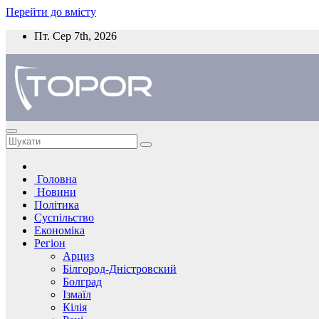
Перейти до вмісту
Пт. Сер 7th, 2026
Головна
Новини
Політика
Суспільство
Економіка
Регіон
Арциз
Білгород-Дністровский
Болград
Ізмаїл
Кілія