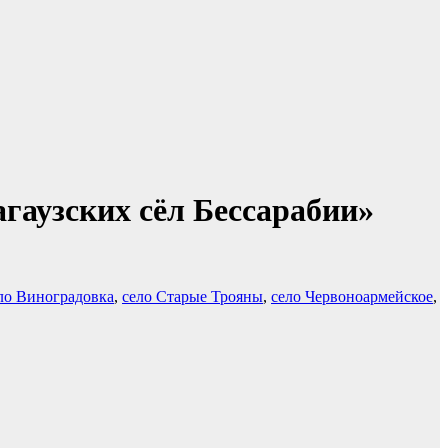
гаузских сёл Бессарабии»
ло Виноградовка
,
село Старые Трояны
,
село Червоноармейское
,