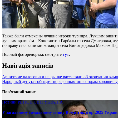
Также были отмечены лучшие игроки турнира. Лучшим защитн
лучшим вратарём – Константин Гарбалы из села Дмитровка, л
по праву стал капитан команды села Виноградовка Максим Па
Полный фоторепортаж смотрите
тут
.
Навігація записів
Арцизские налоговики на рынке рассказали об окончании ка
Народный депутат обещает порядочным инвесторам хорошие у
Пов’язаний запис
Новини
РЕГІОН
СВІТ
УКРАЇНА
У загальному медальному заліку Всесвітніх ігор-2025 Україн