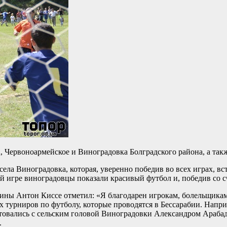
 Червоноармейское и Виноградовка Болградского района, а так
 села Виноградовка, которая, уверенно победив во всех играх, в
 игре виноградовцы показали красивый футбол и, победив со счё
ины Антон Киссе отметил: «Я благодарен игрокам, болельщикам
турниров по футболу, которые проводятся в Бессарабии. Наприм
етовались с сельским головой Виноградовки Александром Арабад
.