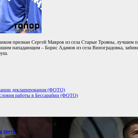
иком признан Сергей Мавров из села Старые Трояны, лучшим п
учшим нападающим – Борис Адамов из села Виноградовка, забив
руш.
мпании декларирования (ФОТО)
словия работы в Бессарабии (ФОТО)
а третя