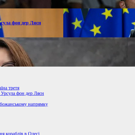
рсула фон дер Ляєн
їна третя
– Урсула фон дер Ляєн
обожанському напрямку
 кораблів в Одесі