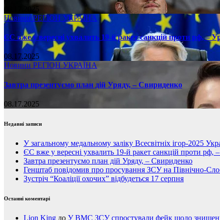
08.17.2025
Новини
РЕГІОН
УКРАЇНА
ЄС вже у вересні ухвалить 19-й ракет санкцій проти рф, – У
08.17.2025
Новини
РЕГІОН
УКРАЇНА
Завтра презентуємо план дій Уряду, – Свириденко
08.17.2025
Недавні записи
У загальному медальному заліку Всесвітніх ігор-2025 Укра
ЄС вже у вересні ухвалить 19-й ракет санкцій проти рф, 
Завтра презентуємо план дій Уряду, – Свириденко
Генштаб повідомив про просування ЗСУ на Північно-Сл
Зустріч “Коаліції охочих” відбудеться 17 серпня
Останні коментарі
Lion King
до
У ВМС ЗСУ спростували фейк щодо знищення