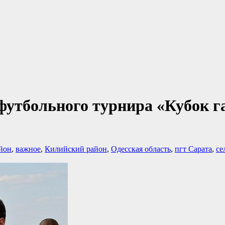
футбольного турнира «Кубок га
йон
,
важное
,
Килийский район
,
Одесская область
,
пгт Сарата
,
се