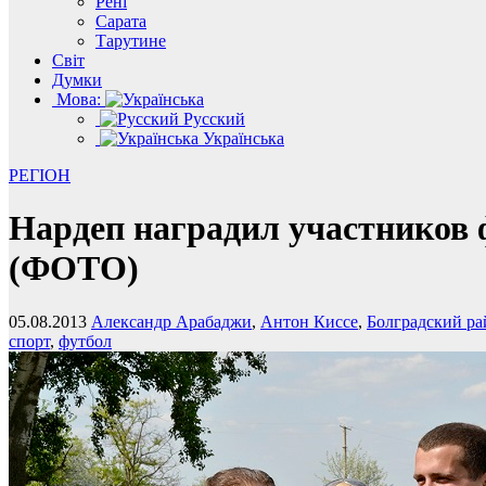
Рені
Сарата
Тарутине
Світ
Думки
Мова:
Русский
Українська
РЕГІОН
Нардеп наградил участников 
(ФОТО)
05.08.2013
Александр Арабаджи
,
Антон Киссе
,
Болградский ра
спорт
,
футбол