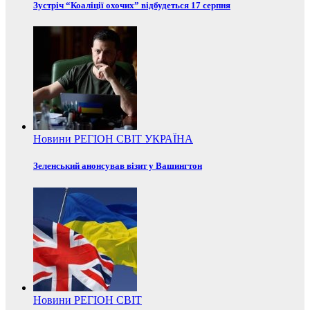
Зустріч “Коаліції охочих” відбудеться 17 серпня
Новини
РЕГІОН
СВІТ
УКРАЇНА
Зеленський анонсував візит у Вашингтон
Новини
РЕГІОН
СВІТ