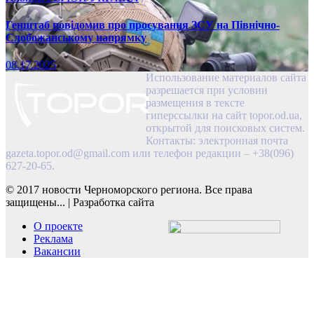
Генштаб повідомив про просування ЗСУ на Північно-
Слобожанському напрямку
08.17.2025
Использование материалов сайта
разрешается при условии
размещения в тексте
гиперссылки на сайт topor.od.ua,
открытой для поисковых систем.
Контакты: электронная почта
gazeta.topor.od@gmail.com
или телефон редакции – +38(096)
627-20-65.
© 2017 новости Черноморского региона. Все права
защищены...
|
Разработка сайта
О проекте
Реклама
Вакансии