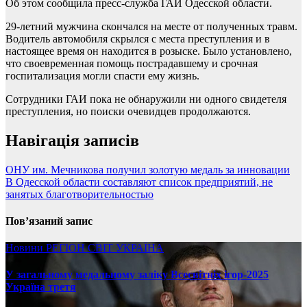
Об этом сообщила пресс-служба ГАИ Одесской области.
29-летний мужчина скончался на месте от полученных травм.
Водитель автомобиля скрылся с места преступления и в
настоящее время он находится в розыске. Было установлено,
что своевременная помощь пострадавшему и срочная
госпитализация могли спасти ему жизнь.
Сотрудники ГАИ пока не обнаружили ни одного свидетеля
преступления, но поиски очевидцев продолжаются.
Навігація записів
ОНУ им. Мечникова получил золотую медаль за инновации
В Одесской области составляют список предприятий, не
занятых благотворительностью
Пов’язаний запис
Новини
РЕГІОН
СВІТ
УКРАЇНА
У загальному медальному заліку Всесвітніх ігор-2025
Україна третя