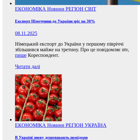
ЕКОНОМІКА
Новини
РЕГІОН
СВІТ
Експорт Німеччини до України зріс на 30%
08.11.2025
Німецький експорт до України у першому півріччі
збільшився майже на третину. Про це повідомляє ntv,
пише
Кореспондент.
Читати далі
ЕКОНОМІКА
Новини
РЕГІОН
УКРАЇНА
В Україні знову дешевшають помідори