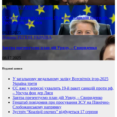
08.17.2025
Новини
РЕГІОН
УКРАЇНА
ЄС вже у вересні ухвалить 19-й ракет санкцій проти рф, –
Урсула фон дер Ляєн
08.17.2025
Новини
РЕГІОН
УКРАЇНА
Завтра презентуємо план дій Уряду, – Свириденко
08.17.2025
Недавні записи
У загальному медальному заліку Всесвітніх ігор-2025
Україна третя
ЄС вже у вересні ухвалить 19-й ракет санкцій проти рф,
– Урсула фон дер Ляєн
Завтра презентуємо план дій Уряду, – Свириденко
Генштаб повідомив про просування ЗСУ на Північно-
Слобожанському напрямку
Зустріч “Коаліції охочих” відбудеться 17 серпня