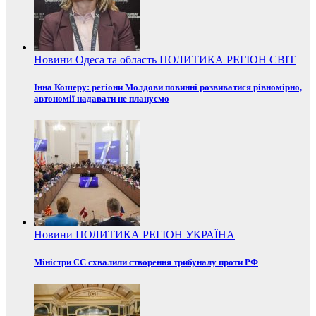
Новини
Одеса та область
ПОЛИТИКА
РЕГІОН
СВІТ
Інна Кошеру: регіони Молдови повинні розвиватися рівномірно,
автономії надавати не плануємо
Новини
ПОЛИТИКА
РЕГІОН
УКРАЇНА
Міністри ЄС схвалили створення трибуналу проти РФ