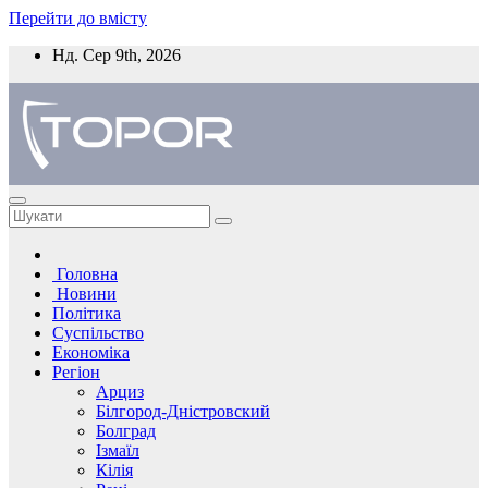
Перейти до вмісту
Нд. Сер 9th, 2026
Головна
Новини
Політика
Суспільство
Економіка
Регіон
Арциз
Білгород-Дністровский
Болград
Ізмаїл
Кілія