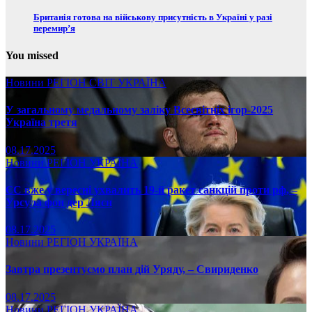
Британія готова на військову присутність в Україні у разі
перемир’я
You missed
Новини
РЕГІОН
СВІТ
УКРАЇНА
У загальному медальному заліку Всесвітніх ігор-2025
Україна третя
08.17.2025
Новини
РЕГІОН
УКРАЇНА
ЄС вже у вересні ухвалить 19-й ракет санкцій проти рф, –
Урсула фон дер Ляєн
08.17.2025
Новини
РЕГІОН
УКРАЇНА
Завтра презентуємо план дій Уряду, – Свириденко
08.17.2025
Новини
РЕГІОН
УКРАЇНА