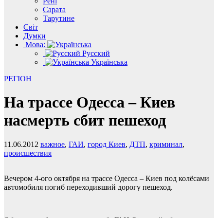
Рені
Сарата
Тарутине
Світ
Думки
Мова:
Русский
Українська
РЕГІОН
На трассе Одесса – Киев
насмерть сбит пешеход
11.06.2012
важное
,
ГАИ
,
город Киев
,
ДТП
,
криминал
,
происшествия
Вечером 4-ого октября на трассе Одесса – Киев под колёсами
автомобиля погиб переходивший дорогу пешеход.