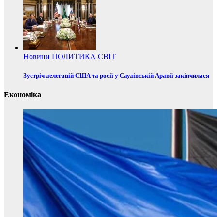
Новини
ПОЛИТИКА
СВІТ
Зустріч делегацій США та росії у Саудівській Аравії закінчилася
Економіка