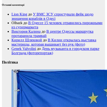
Останні коментарі
Lion King
до
У ВМС ЗСУ спростували фейк щодо
знищення кораблів в Одесі
Olhazk
до
В Одессе 15 человек отравились пирожными
из супермаркета
Виктория Калина
до
В центре Одессы маршрутка
протаранила трамвай
Кирилл Шляховой
до
В Килии открылась выставка
мастерицы, которая вышивает без рук (фото)
Genek Valvolini
до
День музыканта в городском парке
Болграда (фоторепортаж)
Політика