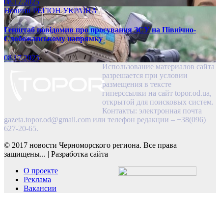
08.17.2025
Новини
РЕГІОН
УКРАЇНА
Генштаб повідомив про просування ЗСУ на Північно-
Слобожанському напрямку
08.17.2025
Использование материалов сайта
разрешается при условии
размещения в тексте
гиперссылки на сайт topor.od.ua,
открытой для поисковых систем.
Контакты: электронная почта
gazeta.topor.od@gmail.com
или телефон редакции – +38(096)
627-20-65.
© 2017 новости Черноморского региона. Все права
защищены...
|
Разработка сайта
О проекте
Реклама
Вакансии