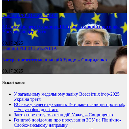
08.17.2025
Новини
РЕГІОН
УКРАЇНА
ЄС вже у вересні ухвалить 19-й ракет санкцій проти рф, –
Урсула фон дер Ляєн
08.17.2025
Новини
РЕГІОН
УКРАЇНА
Завтра презентуємо план дій Уряду, – Свириденко
08.17.2025
Недавні записи
У загальному медальному заліку Всесвітніх ігор-2025
Україна третя
ЄС вже у вересні ухвалить 19-й ракет санкцій проти рф,
– Урсула фон дер Ляєн
Завтра презентуємо план дій Уряду, – Свириденко
Генштаб повідомив про просування ЗСУ на Північно-
Слобожанському напрямку