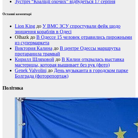
Зустріч “Коаліції охочих” відбудеться 17 серпня
Останні коментарі
Lion King
до
У ВМС ЗСУ спростували фейк щодо
знищення кораблів в Одесі
Olhazk
до
В Одессе 15 человек отравились пирожными
из супермаркета
Виктория Калина
до
В центре Одессы маршрутка
протаранила трамвай
Кирилл Шляховой
до
В Килии открылась выставка
мастерицы, которая вышивает без рук (фото)
Genek Valvolini
до
День музыканта в городском парке
Болграда (фоторепортаж)
Політика