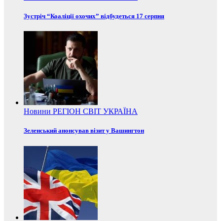
Зустріч “Коаліції охочих” відбудеться 17 серпня
Новини
РЕГІОН
СВІТ
УКРАЇНА
Зеленський анонсував візит у Вашингтон