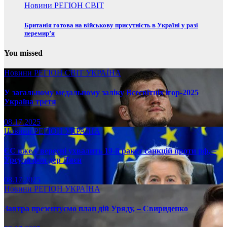
Новини
РЕГІОН
СВІТ
Британія готова на військову присутність в Україні у разі
перемир’я
You missed
Новини
РЕГІОН
СВІТ
УКРАЇНА
У загальному медальному заліку Всесвітніх ігор-2025
Україна третя
08.17.2025
Новини
РЕГІОН
УКРАЇНА
ЄС вже у вересні ухвалить 19-й ракет санкцій проти рф, –
Урсула фон дер Ляєн
08.17.2025
Новини
РЕГІОН
УКРАЇНА
Завтра презентуємо план дій Уряду, – Свириденко