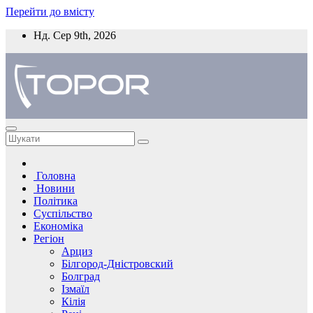
Перейти до вмісту
Нд. Сер 9th, 2026
Головна
Новини
Політика
Суспільство
Економіка
Регіон
Арциз
Білгород-Дністровский
Болград
Ізмаїл
Кілія