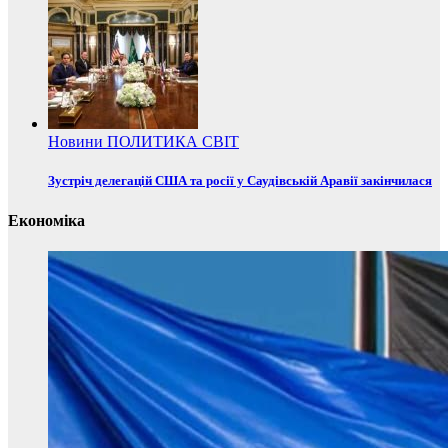
Новини
ПОЛИТИКА
СВІТ
Зустріч делегацій США та росії у Саудівській Аравії закінчилася
Економіка