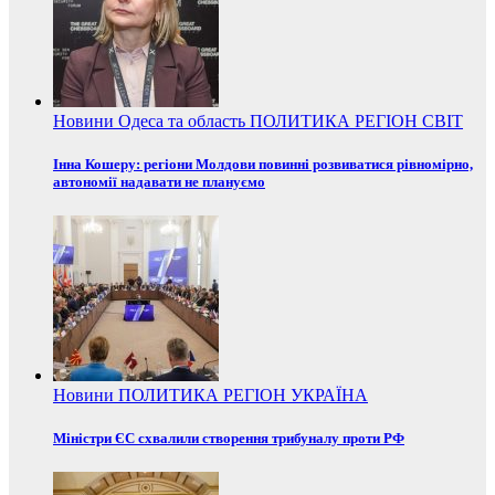
Новини
Одеса та область
ПОЛИТИКА
РЕГІОН
СВІТ
Інна Кошеру: регіони Молдови повинні розвиватися рівномірно,
автономії надавати не плануємо
Новини
ПОЛИТИКА
РЕГІОН
УКРАЇНА
Міністри ЄС схвалили створення трибуналу проти РФ