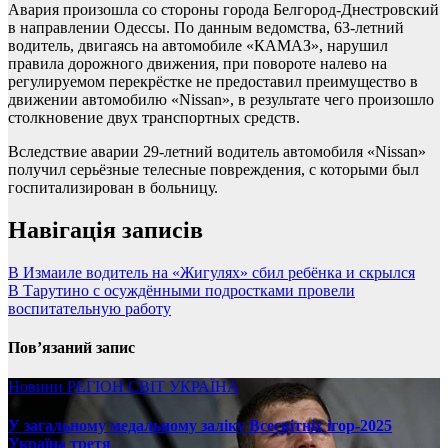
Авария произошла со стороны города Белгород-Днестровский
в направлении Одессы. По данным ведомства, 63-летний
водитель, двигаясь на автомобиле «КАМАЗ», нарушил
правила дорожного движения, при повороте налево на
регулируемом перекрёстке не предоставил преимущество в
движении автомобилю «Nissan», в результате чего произошло
столкновение двух транспортных средств.
Вследствие аварии 29-летний водитель автомобиля «Nissan»
получил серьёзные телесные повреждения, с которыми был
госпитализирован в больницу.
Навігація записів
В Измаиле водитель на «Жигулях» сбил ребёнка и скрылся
В Тарутино с осуждёнными подростками провели
воспитательную работу
Пов’язаний запис
Новини
РЕГІОН
СВІТ
УКРАЇНА
У загальному медальному заліку Всесвітніх ігор-2025
Україна третя