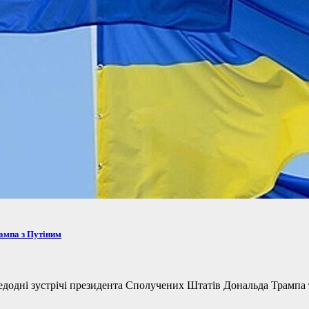
рампа з Путіним
одні зустрічі президента Сполучених Штатів Дональда Трампа та