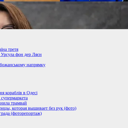
їна третя
– Урсула фон дер Ляєн
обожанському напрямку
 кораблів в Одесі
 супермаркета
анила трамвай
ицы, которая вышивает без рук (фото)
града (фоторепортаж)