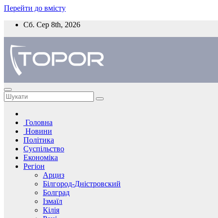
Перейти до вмісту
Сб. Сер 8th, 2026
Головна
Новини
Політика
Суспільство
Економіка
Регіон
Арциз
Білгород-Дністровский
Болград
Ізмаїл
Кілія