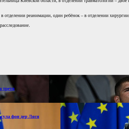
тельница Киевской области, в отделении травматологии – двое
я в отделении реанимации, один ребёнок – в отделении хирургии
расследование.
а третя
рсула фон дер Ляєн