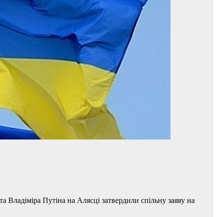
 Владіміра Путіна на Алясці затвердили спільну заяву на