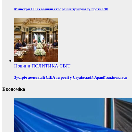
Міністри ЄС схвалили створення трибуналу проти РФ
Новини
ПОЛИТИКА
СВІТ
Зустріч делегацій США та росії у Саудівській Аравії закінчилася
Економіка