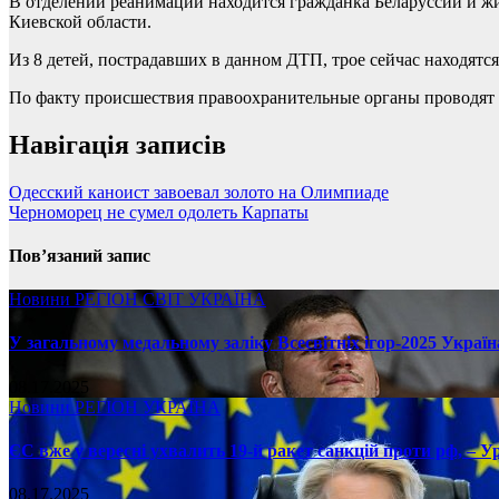
В отделении реанимации находится гражданка Беларуссии и жи
Киевской области.
Из 8 детей, пострадавших в данном ДТП, трое сейчас находятс
По факту происшествия правоохранительные органы проводят 
Навігація записів
Одесский каноист завоевал золото на Олимпиаде
Черноморец не сумел одолеть Карпаты
Пов’язаний запис
Новини
РЕГІОН
СВІТ
УКРАЇНА
У загальному медальному заліку Всесвітніх ігор-2025 Україн
08.17.2025
Новини
РЕГІОН
УКРАЇНА
ЄС вже у вересні ухвалить 19-й ракет санкцій проти рф, – У
08.17.2025