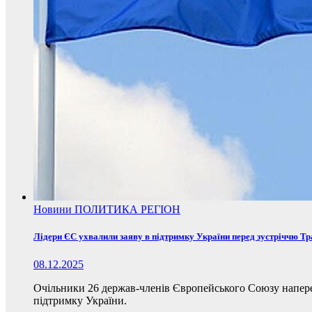
Новини
ПОЛИТИКА
РЕГІОН
Лідери ЄС ухвалили заяву в підтримку України перед зустріччю Т
08.12.2025
Очільники 26 держав-членів Європейського Союзу наперед
підтримку України.