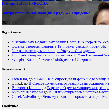
Новини
РЕГІОН
УКРАЇНА
Завтра презентуємо план дій Уряду, – Свириденко
08.17.2025
Недавні записи
У загальному медальному заліку Всесвітніх ігор-2025 Укра
ЄС вже у вересні ухвалить 19-й ракет санкцій проти рф, 
Завтра презентуємо план дій Уряду, – Свириденко
Генштаб повідомив про просування ЗСУ на Північно-Сл
Зустріч “Коаліції охочих” відбудеться 17 серпня
Останні коментарі
Lion King
до
У ВМС ЗСУ спростували фейк щодо знищення
Olhazk
до
В Одессе 15 человек отравились пирожными из
Виктория Калина
до
В центре Одессы маршрутка протар
Кирилл Шляховой
до
В Килии открылась выставка мастер
Genek Valvolini
до
День музыканта в городском парке Бол
Політика