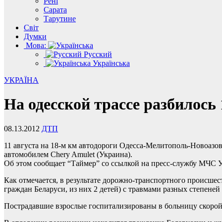
Рені
Сарата
Тарутине
Світ
Думки
Мова:
Русский
Українська
УКРАЇНА
На одесской трассе разбилось 
08.13.2012
ДТП
11 августа на 18-м км автодороги Одесса-Мелитополь-Новоазовс
автомобилем Chery Amulet (Украина).
Об этом сообщает “Таймер” со ссылкой на пресс-службу МЧС 
Как отмечается, в результате дорожно-транспортного происшест
граждан Беларуси, из них 2 детей) с травмами разных степене
Пострадавшие взрослые госпитализированы в больницу скорой