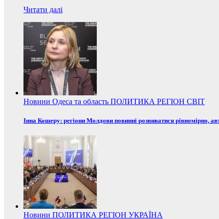
Читати далі
Новини
Одеса та область
ПОЛИТИКА
РЕГІОН
СВІТ
Інна Кошеру: регіони Молдови повинні розвиватися рівномірно, ав
Новини
ПОЛИТИКА
РЕГІОН
УКРАЇНА