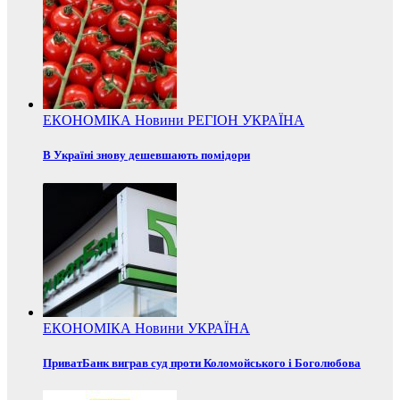
ЕКОНОМІКА
Новини
РЕГІОН
УКРАЇНА
В Україні знову дешевшають помідори
ЕКОНОМІКА
Новини
УКРАЇНА
ПриватБанк виграв суд проти Коломойського і Боголюбова