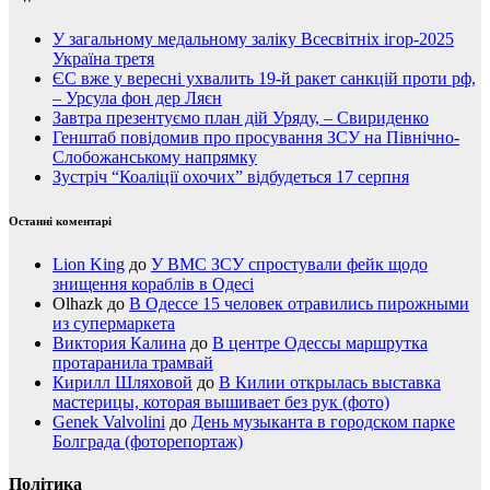
У загальному медальному заліку Всесвітніх ігор-2025
Україна третя
ЄС вже у вересні ухвалить 19-й ракет санкцій проти рф,
– Урсула фон дер Ляєн
Завтра презентуємо план дій Уряду, – Свириденко
Генштаб повідомив про просування ЗСУ на Північно-
Слобожанському напрямку
Зустріч “Коаліції охочих” відбудеться 17 серпня
Останні коментарі
Lion King
до
У ВМС ЗСУ спростували фейк щодо
знищення кораблів в Одесі
Olhazk
до
В Одессе 15 человек отравились пирожными
из супермаркета
Виктория Калина
до
В центре Одессы маршрутка
протаранила трамвай
Кирилл Шляховой
до
В Килии открылась выставка
мастерицы, которая вышивает без рук (фото)
Genek Valvolini
до
День музыканта в городском парке
Болграда (фоторепортаж)
Політика