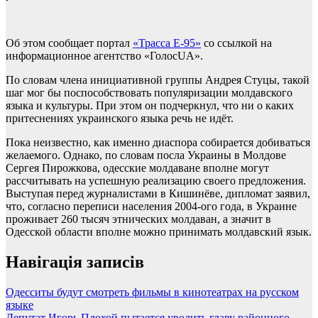
Об этом сообщает портал
«Трасса Е-95»
со ссылкой на
информационное агентство «ГолосUA».
По словам члена инициативной группы Андрея Стуцы, такой
шаг мог бы поспособствовать популяризации молдавского
языка и культуры. При этом он подчеркнул, что ни о каких
притеснениях украинского языка речь не идёт.
Пока неизвестно, как именно диаспора собирается добиваться
желаемого. Однако, по словам посла Украины в Молдове
Сергея Пирожкова, одесские молдаване вполне могут
рассчитывать на успешную реализацию своего предложения.
Выступая перед журналистами в Кишинёве, дипломат заявил,
что, согласно переписи населения 2004-ого года, в Украине
проживает 260 тысяч этнических молдаван, а значит в
Одесской области вполне можно принимать молдавский язык.
Навігація записів
Одесситы будут смотреть фильмы в кинотеатрах на русском
языке
Депутат Игорь Плохой пытается уволить главу районного