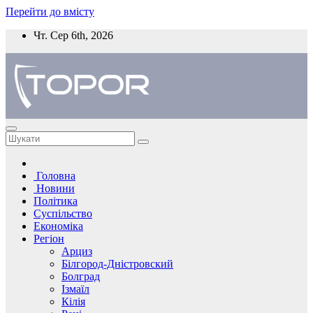
Перейти до вмісту
Чт. Сер 6th, 2026
Головна
Новини
Політика
Суспільство
Економіка
Регіон
Арциз
Білгород-Дністровский
Болград
Ізмаїл
Кілія