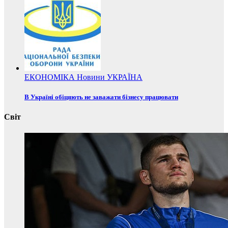
ЕКОНОМІКА
Новини
УКРАЇНА
В Україні обіцяють не заважати бізнесу працювати
Світ