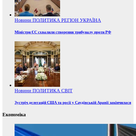
Новини
ПОЛИТИКА
РЕГІОН
УКРАЇНА
Міністри ЄС схвалили створення трибуналу проти РФ
Новини
ПОЛИТИКА
СВІТ
Зустріч делегацій США та росії у Саудівській Аравії закінчилася
Економіка