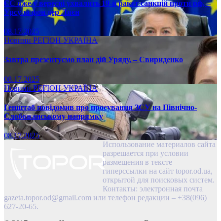
ЄС вже у вересні ухвалить 19-й ракет санкцій проти рф, –
Урсула фон дер Ляєн
08.17.2025
Новини
РЕГІОН
УКРАЇНА
Завтра презентуємо план дій Уряду, – Свириденко
08.17.2025
Новини
РЕГІОН
УКРАЇНА
Генштаб повідомив про просування ЗСУ на Північно-
Слобожанському напрямку
08.17.2025
Использование материалов сайта
разрешается при условии
размещения в тексте
гиперссылки на сайт topor.od.ua,
открытой для поисковых систем.
Контакты: электронная почта
gazeta.topor.od@gmail.com
или телефон редакции – +38(096)
627-20-65.