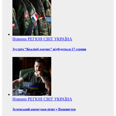
Новини
РЕГІОН
СВІТ
УКРАЇНА
Зустріч “Коаліції охочих” відбудеться 17 серпня
Новини
РЕГІОН
СВІТ
УКРАЇНА
Зеленський анонсував візит у Вашингтон