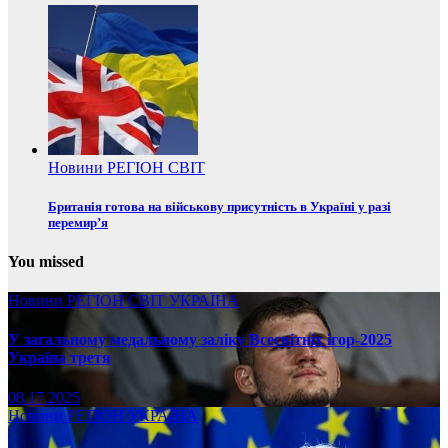
Новини
РЕГІОН
СВІТ
Британія готова на військову присутність в Україні у разі
перемир’я
You missed
Новини
РЕГІОН
СВІТ
УКРАЇНА
У загальному медальному заліку Всесвітніх ігор-2025
Україна третя
08.17.2025
Новини
РЕГІОН
УКРАЇНА