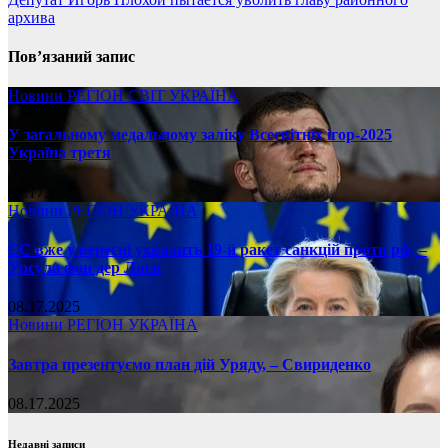
архива
Пов’язаний запис
Новини
РЕГІОН
СВІТ
УКРАЇНА
У загальному медальному заліку Всесвітніх ігор-2025
Україна третя
08.17.2025
Новини
РЕГІОН
УКРАЇНА
ЄС вже у вересні ухвалить 19-й ракет санкцій проти рф, –
Урсула фон дер Ляєн
08.17.2025
Новини
РЕГІОН
УКРАЇНА
Завтра презентуємо план дій Уряду, – Свириденко
08.17.2025
Недавні записи