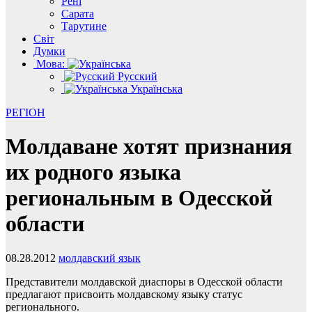
Рені
Сарата
Тарутине
Світ
Думки
Мова:
Русский
Українська
РЕГІОН
Молдаване хотят признания
их родного языка
региональным в Одесской
области
08.28.2012
молдавский язык
Представители молдавской диаспоры в Одесской области
предлагают присвоить молдавскому языку статус
регионального.