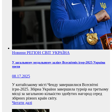
Новини
РЕГІОН
СВІТ
УКРАЇНА
У загальному медальному заліку Всесвітніх ігор-2025 Україна
третя
08.17.2025
У китайському місті Ченду завершилися Всесвітні
ігри-2025. Збірна України завершила турнір на третьому
місці за загальною кількістю здобутих нагород серед
збірних різних країн світу.
Читати далі