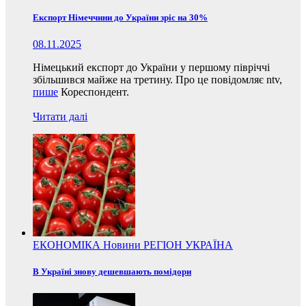
Експорт Німеччини до України зріс на 30%
08.11.2025
Німецький експорт до України у першому півріччі
збільшився майже на третину. Про це повідомляє ntv,
пише
Кореспондент.
Читати далі
ЕКОНОМІКА
Новини
РЕГІОН
УКРАЇНА
В Україні знову дешевшають помідори