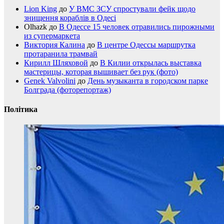
Lion King
до
У ВМС ЗСУ спростували фейк щодо
знищення кораблів в Одесі
Olhazk
до
В Одессе 15 человек отравились пирожными
из супермаркета
Виктория Калина
до
В центре Одессы маршрутка
протаранила трамвай
Кирилл Шляховой
до
В Килии открылась выставка
мастерицы, которая вышивает без рук (фото)
Genek Valvolini
до
День музыканта в городском парке
Болграда (фоторепортаж)
Політика