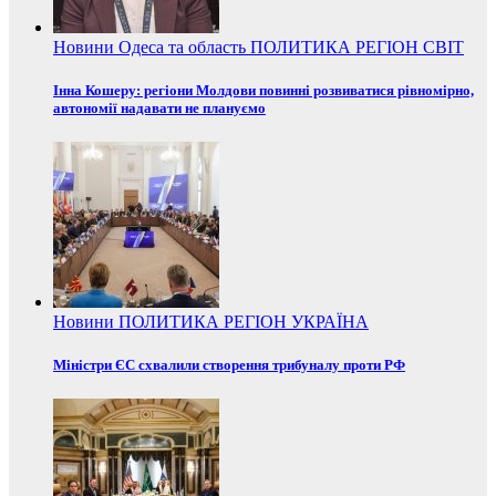
Новини
Одеса та область
ПОЛИТИКА
РЕГІОН
СВІТ
Інна Кошеру: регіони Молдови повинні розвиватися рівномірно,
автономії надавати не плануємо
Новини
ПОЛИТИКА
РЕГІОН
УКРАЇНА
Міністри ЄС схвалили створення трибуналу проти РФ