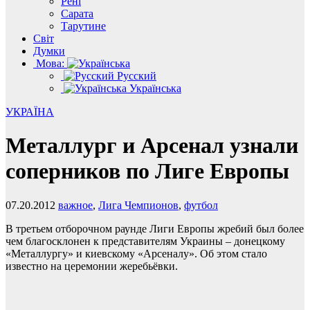
Рені
Сарата
Тарутине
Світ
Думки
Мова:
Русский
Українська
УКРАЇНА
Металлург и Арсенал узнали
соперников по Лиге Европы
07.20.2012
важное
,
Лига Чемпионов
,
футбол
В третьем отборочном раунде Лиги Европы жребий был более
чем благосклонен к представителям Украины – донецкому
«Металлургу» и киевскому «Арсеналу». Об этом стало
известно на церемонии жеребьёвки.