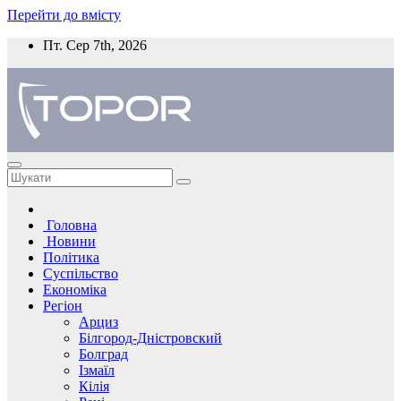
Перейти до вмісту
Пт. Сер 7th, 2026
Головна
Новини
Політика
Суспільство
Економіка
Регіон
Арциз
Білгород-Дністровский
Болград
Ізмаїл
Кілія