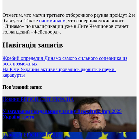
Отметим, что матчи третьего отборочного раунда пройдут 2 и
9 августа. Также
напоминаем
, что соперником киевского
«Динамо» по квалификации уже в Лиге Чемпионов станет
голландский «Фейеноорд».
Навігація записів
Жребий определил Динамо самого сильного соперника из
всех возможных
На Юге Украины активизировались ядовитые пауки-
каракурты
Пов’язаний запис
Новини
РЕГІОН
СВІТ
УКРАЇНА
У загальному медальному заліку Всесвітніх ігор-2025
Україна третя
08.17.2025
Новини
РЕГІОН
УКРАЇНА