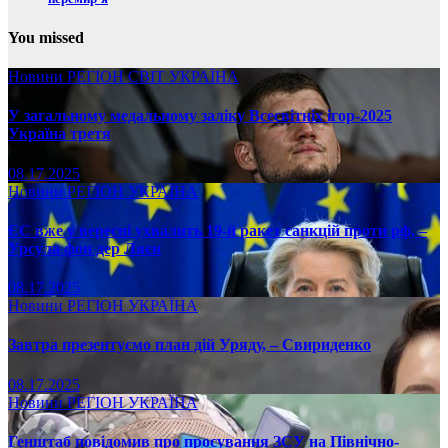
You missed
Новини
РЕГІОН
СВІТ
УКРАЇНА
У загальному медальному заліку Всесвітніх ігор-2025
Україна третя
08.17.2025
Новини
РЕГІОН
УКРАЇНА
ЄС вже у вересні ухвалить 19-й ракет санкцій проти рф, –
Урсула фон дер Ляєн
08.17.2025
Новини
РЕГІОН
УКРАЇНА
Завтра презентуємо план дій Уряду, – Свириденко
08.17.2025
Новини
РЕГІОН
УКРАЇНА
Генштаб повідомив про просування ЗСУ на Північно-