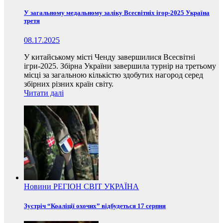
У загальному медальному заліку Всесвітніх ігор-2025 Україна
третя
08.17.2025
У китайському місті Ченду завершилися Всесвітні
ігри-2025. Збірна України завершила турнір на третьому
місці за загальною кількістю здобутих нагород серед
збірних різних країн світу.
Читати далі
Новини
РЕГІОН
СВІТ
УКРАЇНА
Зустріч “Коаліції охочих” відбудеться 17 серпня