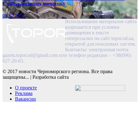
Слобожанському напрямку
08.17.2025
Использование материалов сайта
разрешается при условии
размещения в тексте
гиперссылки на сайт topor.od.ua,
открытой для поисковых систем.
Контакты: электронная почта
gazeta.topor.od@gmail.com
или телефон редакции – +38(096)
627-20-65.
© 2017 новости Черноморского региона. Все права
защищены...
|
Разработка сайта
О проекте
Реклама
Вакансии