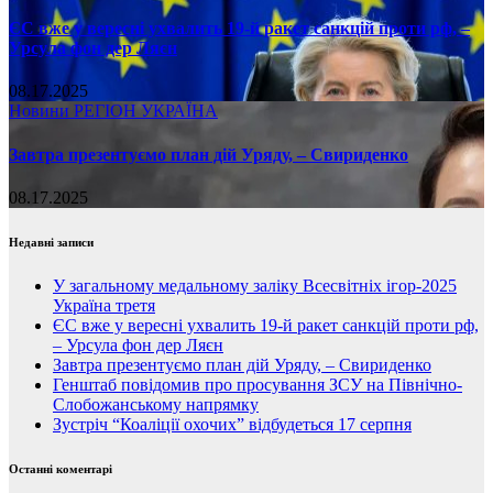
ЄС вже у вересні ухвалить 19-й ракет санкцій проти рф, –
Урсула фон дер Ляєн
08.17.2025
Новини
РЕГІОН
УКРАЇНА
Завтра презентуємо план дій Уряду, – Свириденко
08.17.2025
Недавні записи
У загальному медальному заліку Всесвітніх ігор-2025
Україна третя
ЄС вже у вересні ухвалить 19-й ракет санкцій проти рф,
– Урсула фон дер Ляєн
Завтра презентуємо план дій Уряду, – Свириденко
Генштаб повідомив про просування ЗСУ на Північно-
Слобожанському напрямку
Зустріч “Коаліції охочих” відбудеться 17 серпня
Останні коментарі