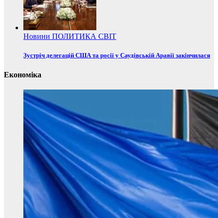
Новини
ПОЛИТИКА
СВІТ
Зустріч делегацій США та росії у Саудівській Аравії закінчилася
Економіка