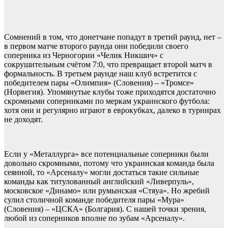
Сомнений в том, что донетчане попадут в третий раунд, нет –
в первом матче второго раунда они победили своего
соперника из Черногории «Челик Никшич» с
сокрушительным счётом 7:0, что превращает второй матч в
формальность. В третьем раунде наш клуб встретится с
победителем пары «Олимпия» (Словения) – «Тромсе»
(Норвегия). Упомянутые клубы тоже приходятся достаточно
скромными соперниками по меркам украинского футбола:
хотя они и регулярно играют в еврокубках, далеко в турнирах
не доходят.
Если у «Металлурга» все потенциальные соперники были
довольно скромными, потому что украинская команда была
сеянной, то «Арсеналу» могли достаться такие сильные
команды как титулованный английский «Ливерпуль»,
московское «Динамо» или румынская «Стяуа». Но жребий
сулил столичной команде победителя пары «Мура»
(Словения) – «ЦСКА» (Болгария). С нашей точки зрения,
любой из соперников вполне по зубам «Арсеналу».