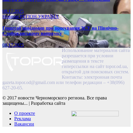
08.17.2025
Новини
РЕГІОН
УКРАЇНА
Генштаб повідомив про просування ЗСУ на Північно-
Слобожанському напрямку
08.17.2025
Использование материалов сайта
разрешается при условии
размещения в тексте
гиперссылки на сайт topor.od.ua,
открытой для поисковых систем.
Контакты: электронная почта
gazeta.topor.od@gmail.com
или телефон редакции – +38(096)
627-20-65.
© 2017 новости Черноморского региона. Все права
защищены...
|
Разработка сайта
О проекте
Реклама
Вакансии