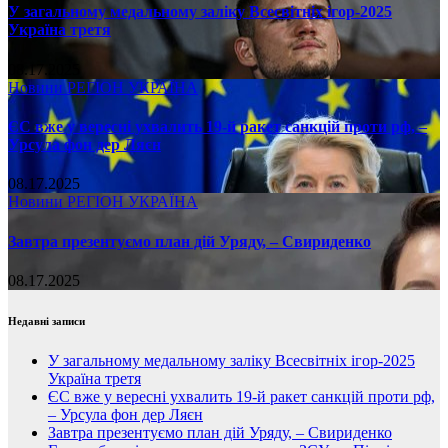
У загальному медальному заліку Всесвітніх ігор-2025
Україна третя
08.17.2025
Новини
РЕГІОН
УКРАЇНА
ЄС вже у вересні ухвалить 19-й ракет санкцій проти рф, –
Урсула фон дер Ляєн
08.17.2025
Новини
РЕГІОН
УКРАЇНА
Завтра презентуємо план дій Уряду, – Свириденко
08.17.2025
Недавні записи
У загальному медальному заліку Всесвітніх ігор-2025
Україна третя
ЄС вже у вересні ухвалить 19-й ракет санкцій проти рф,
– Урсула фон дер Ляєн
Завтра презентуємо план дій Уряду, – Свириденко