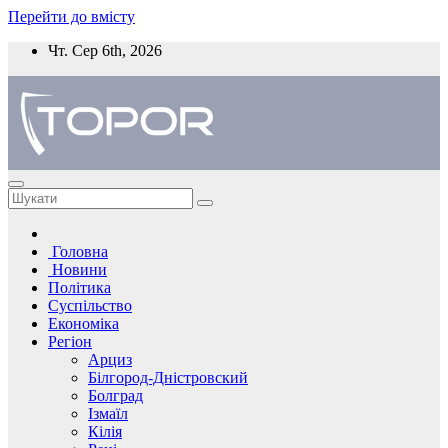
Перейти до вмісту
Чт. Сер 6th, 2026
Головна
Новини
Політика
Суспільство
Економіка
Регіон
Арциз
Білгород-Дністровский
Болград
Ізмаїл
Кілія