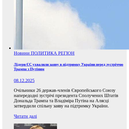
Новини
ПОЛИТИКА
РЕГІОН
Лідери ЄС ухвалили заяву в підтримку України перед зустріччю
Трампа з Путіним
08.12.2025
Очільники 26 держав-членів Європейського Союзу
напередодні зустрічі президента Сполучених Штатів
Дональда Трампа та Владіміра Путіна на Алясці
затвердили спільну заяву на підтримку України.
Читати далі