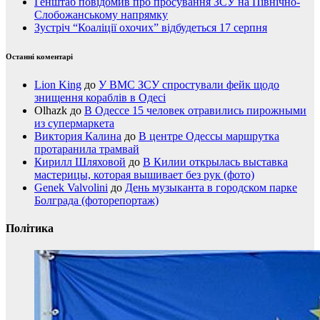
Генштаб повідомив про просування ЗСУ на Північно-
Слобожанському напрямку
Зустріч “Коаліції охочих” відбудеться 17 серпня
Останні коментарі
Lion King
до
У ВМС ЗСУ спростували фейк щодо
знищення кораблів в Одесі
Olhazk
до
В Одессе 15 человек отравились пирожными
из супермаркета
Виктория Калина
до
В центре Одессы маршрутка
протаранила трамвай
Кирилл Шляховой
до
В Килии открылась выставка
мастерицы, которая вышивает без рук (фото)
Genek Valvolini
до
День музыканта в городском парке
Болграда (фоторепортаж)
Політика