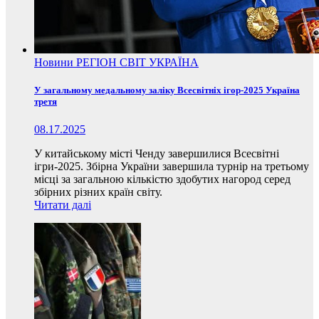
Новини
РЕГІОН
СВІТ
УКРАЇНА
У загальному медальному заліку Всесвітніх ігор-2025 Україна
третя
08.17.2025
У китайському місті Ченду завершилися Всесвітні
ігри-2025. Збірна України завершила турнір на третьому
місці за загальною кількістю здобутих нагород серед
збірних різних країн світу.
Читати далі