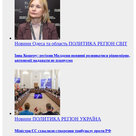
Новини
Одеса та область
ПОЛИТИКА
РЕГІОН
СВІТ
Інна Кошеру: регіони Молдови повинні розвиватися рівномірно,
автономії надавати не плануємо
Новини
ПОЛИТИКА
РЕГІОН
УКРАЇНА
Міністри ЄС схвалили створення трибуналу проти РФ