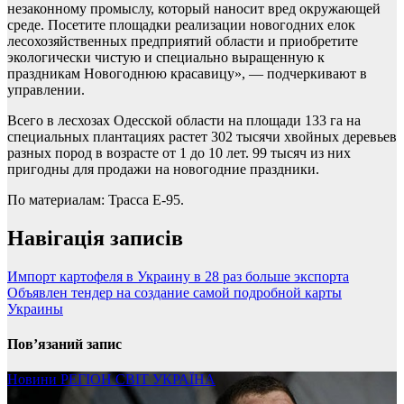
незаконному промыслу, который наносит вред окружающей
среде. Посетите площадки реализации новогодних елок
лесохозяйственных предприятий области и приобретите
экологически чистую и специально выращенную к
праздникам Новогоднюю красавицу», — подчеркивают в
управлении.
Всего в лесхозах Одесской области на площади 133 га на
специальных плантациях растет 302 тысячи хвойных деревьев
разных пород в возрасте от 1 до 10 лет. 99 тысяч из них
пригодны для продажи на новогодние праздники.
По материалам: Трасса Е-95.
Навігація записів
Импорт картофеля в Украину в 28 раз больше экспорта
Объявлен тендер на создание самой подробной карты
Украины
Пов’язаний запис
Новини
РЕГІОН
СВІТ
УКРАЇНА