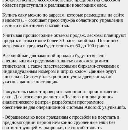
области приступили к реализации новогодних елок.
Купить елку можно по адресам, которые размещены на сайте
ведомства, – сообщает пресс-служба областного управления
лесного и охотничьего хозяйства.
Учитывая прошлогодние объемы продаж, лесхозы планируют
продать в этом сезоне более 30 тысяч хвойных. Погонных
метр елки в среднем будет стоить от 60 до 100 гривен.
Все хвойные для законной продажи будут отмечены
специальными средствами защиты: самоклеящимися
этикетками, а также пластмассовыми бирками-стяжками с
индивидуальным номером и штрих кодом. Данные будут
внесены в Систему электронного учета древесины, где
указаны данные поставщика.
Покупатель сможет проверить законность происхождения
елки. Для этого специалисты «Лесного инновационно-
аналитического центра» разработали программное
обеспечение для операционной системы Android: yalynka.info.
«Обращаемся ко всем гражданам с просьбой не покупать в
предновогодний период незаконно срубленные елки без
соответствующей маркировки, не способствовать