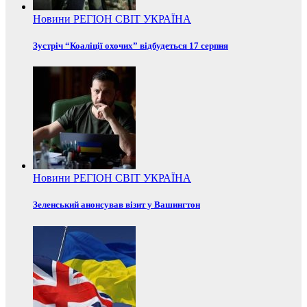
Новини
РЕГІОН
СВІТ
УКРАЇНА
Зустріч “Коаліції охочих” відбудеться 17 серпня
Новини
РЕГІОН
СВІТ
УКРАЇНА
Зеленський анонсував візит у Вашингтон