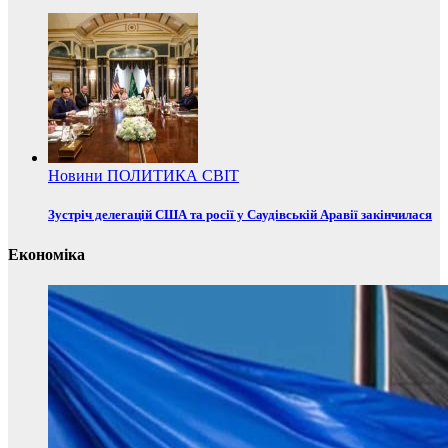
Новини
ПОЛИТИКА
СВІТ
Зустріч делегацій США та росії у Саудівській Аравії закінчилася
Економіка