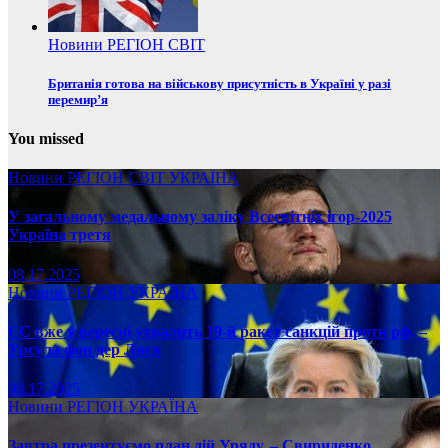
Новини
РЕГІОН
СВІТ
Британія готова на військову присутність в Україні у разі
перемир’я
You missed
Новини
РЕГІОН
СВІТ
УКРАЇНА
У загальному медальному заліку Всесвітніх ігор-2025
Україна третя
08.17.2025
Новини
РЕГІОН
УКРАЇНА
ЄС вже у вересні ухвалить 19-й ракет санкцій проти рф, –
Урсула фон дер Ляєн
08.17.2025
Новини
РЕГІОН
УКРАЇНА
Завтра презентуємо план дій Уряду, – Свириденко