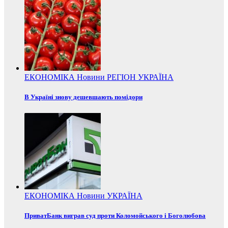
ЕКОНОМІКА
Новини
РЕГІОН
УКРАЇНА
В Україні знову дешевшають помідори
ЕКОНОМІКА
Новини
УКРАЇНА
ПриватБанк виграв суд проти Коломойського і Боголюбова