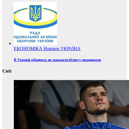
ЕКОНОМІКА
Новини
УКРАЇНА
В Україні обіцяють не заважати бізнесу працювати
Світ