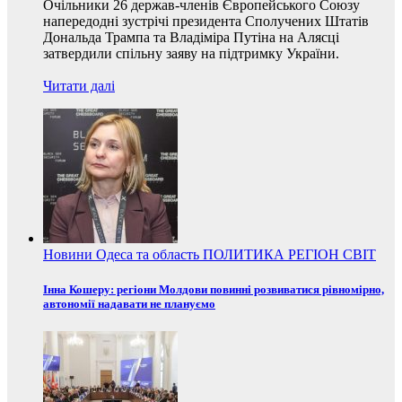
Очільники 26 держав-членів Європейського Союзу
напередодні зустрічі президента Сполучених Штатів
Дональда Трампа та Владіміра Путіна на Алясці
затвердили спільну заяву на підтримку України.
Читати далі
Новини
Одеса та область
ПОЛИТИКА
РЕГІОН
СВІТ
Інна Кошеру: регіони Молдови повинні розвиватися рівномірно,
автономії надавати не плануємо