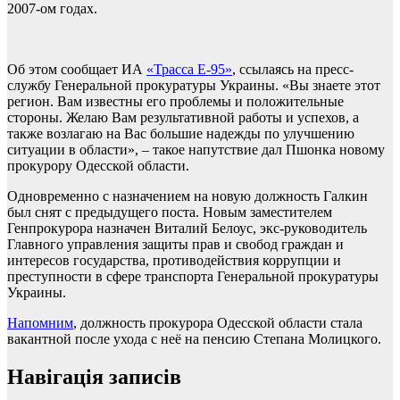
2007-ом годах.
Об этом сообщает ИА
«Трасса Е-95»
, ссылаясь на пресс-
службу Генеральной прокуратуры Украины. «Вы знаете этот
регион. Вам известны его проблемы и положительные
стороны. Желаю Вам результативной работы и успехов, а
также возлагаю на Вас большие надежды по улучшению
ситуации в области», – такое напутствие дал Пшонка новому
прокурору Одесской области.
Одновременно с назначением на новую должность Галкин
был снят с предыдущего поста. Новым заместителем
Генпрокурора назначен Виталий Белоус, экс-руководитель
Главного управления защиты прав и свобод граждан и
интересов государства, противодействия коррупции и
преступности в сфере транспорта Генеральной прокуратуры
Украины.
Напомним
, должность прокурора Одесской области стала
вакантной после ухода с неё на пенсию Степана Молицкого.
Навігація записів