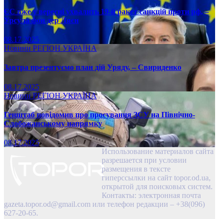
ЄС вже у вересні ухвалить 19-й ракет санкцій проти рф, –
Урсула фон дер Ляєн
08.17.2025
Новини
РЕГІОН
УКРАЇНА
Завтра презентуємо план дій Уряду, – Свириденко
08.17.2025
Новини
РЕГІОН
УКРАЇНА
Генштаб повідомив про просування ЗСУ на Північно-
Слобожанському напрямку
08.17.2025
Использование материалов сайта
разрешается при условии
размещения в тексте
гиперссылки на сайт topor.od.ua,
открытой для поисковых систем.
Контакты: электронная почта
gazeta.topor.od@gmail.com
или телефон редакции – +38(096)
627-20-65.