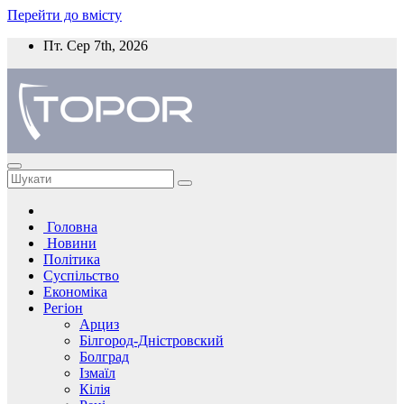
Перейти до вмісту
Пт. Сер 7th, 2026
Головна
Новини
Політика
Суспільство
Економіка
Регіон
Арциз
Білгород-Дністровский
Болград
Ізмаїл
Кілія