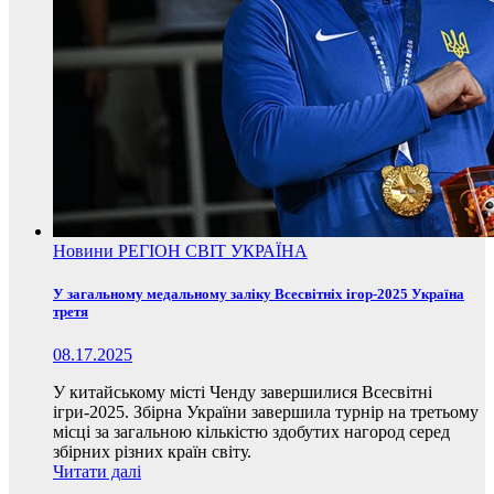
Новини
РЕГІОН
СВІТ
УКРАЇНА
У загальному медальному заліку Всесвітніх ігор-2025 Україна
третя
08.17.2025
У китайському місті Ченду завершилися Всесвітні
ігри-2025. Збірна України завершила турнір на третьому
місці за загальною кількістю здобутих нагород серед
збірних різних країн світу.
Читати далі