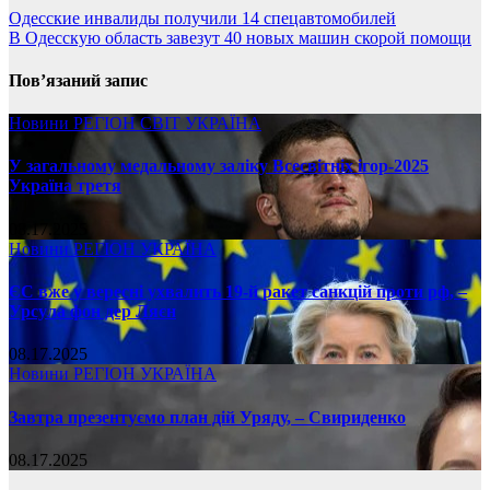
Одесские инвалиды получили 14 спецавтомобилей
В Одесскую область завезут 40 новых машин скорой помощи
Пов’язаний запис
Новини
РЕГІОН
СВІТ
УКРАЇНА
У загальному медальному заліку Всесвітніх ігор-2025
Україна третя
08.17.2025
Новини
РЕГІОН
УКРАЇНА
ЄС вже у вересні ухвалить 19-й ракет санкцій проти рф, –
Урсула фон дер Ляєн
08.17.2025
Новини
РЕГІОН
УКРАЇНА
Завтра презентуємо план дій Уряду, – Свириденко
08.17.2025