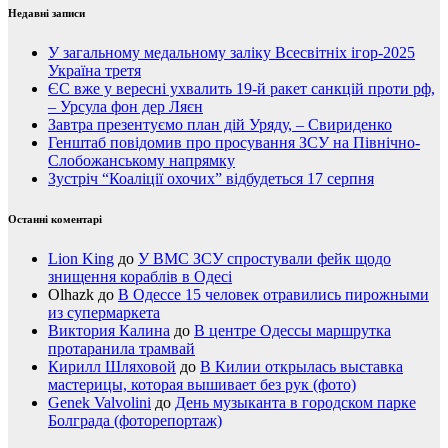
Недавні записи
У загальному медальному заліку Всесвітніх ігор-2025
Україна третя
ЄС вже у вересні ухвалить 19-й ракет санкцій проти рф,
– Урсула фон дер Ляєн
Завтра презентуємо план дій Уряду, – Свириденко
Генштаб повідомив про просування ЗСУ на Північно-
Слобожанському напрямку
Зустріч “Коаліції охочих” відбудеться 17 серпня
Останні коментарі
Lion King
до
У ВМС ЗСУ спростували фейк щодо
знищення кораблів в Одесі
Olhazk
до
В Одессе 15 человек отравились пирожными
из супермаркета
Виктория Калина
до
В центре Одессы маршрутка
протаранила трамвай
Кирилл Шляховой
до
В Килии открылась выставка
мастерицы, которая вышивает без рук (фото)
Genek Valvolini
до
День музыканта в городском парке
Болграда (фоторепортаж)