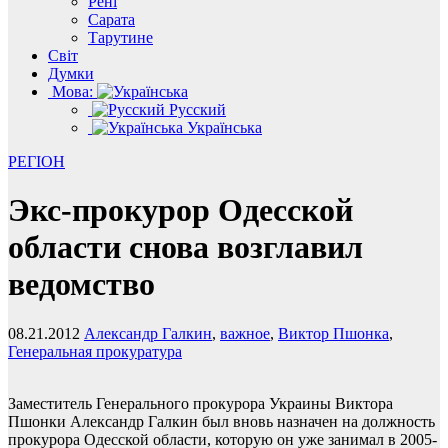
Рені
Сарата
Тарутине
Світ
Думки
Мова:
Русский
Українська
РЕГІОН
Экс-прокурор Одесской
области снова возглавил
ведомство
08.21.2012
Александр Галкин
,
важное
,
Виктор Пшонка
,
Генеральная прокуратура
Заместитель Генерального прокурора Украины Виктора
Пшонки Александр Галкин был вновь назначен на должность
прокурора Одесской области, которую он уже занимал в 2005-