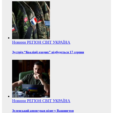
Новини
РЕГІОН
СВІТ
УКРАЇНА
Зустріч “Коаліції охочих” відбудеться 17 серпня
Новини
РЕГІОН
СВІТ
УКРАЇНА
Зеленський анонсував візит у Вашингтон