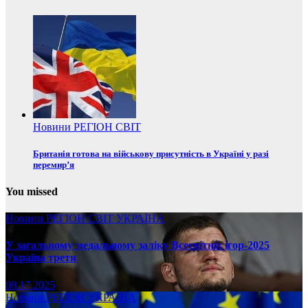
Новини
РЕГІОН
СВІТ
Британія готова на військову присутність в Україні у разі
перемир’я
You missed
Новини
РЕГІОН
СВІТ
УКРАЇНА
У загальному медальному заліку Всесвітніх ігор-2025
Україна третя
08.17.2025
Новини
РЕГІОН
УКРАЇНА