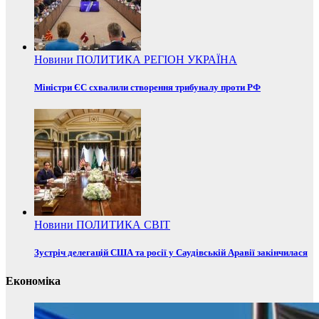
Новини
ПОЛИТИКА
РЕГІОН
УКРАЇНА
Міністри ЄС схвалили створення трибуналу проти РФ
Новини
ПОЛИТИКА
СВІТ
Зустріч делегацій США та росії у Саудівській Аравії закінчилася
Економіка