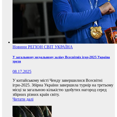
Новини
РЕГІОН
СВІТ
УКРАЇНА
У загальному медальному заліку Всесвітніх ігор-2025 Україна
третя
08.17.2025
У китайському місті Ченду завершилися Всесвітні
ігри-2025. Збірна України завершила турнір на третьому
місці за загальною кількістю здобутих нагород серед
збірних різних країн світу.
Читати далі