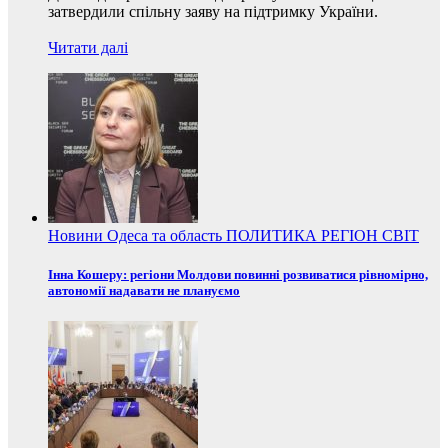
затвердили спільну заяву на підтримку України.
Читати далі
Новини
Одеса та область
ПОЛИТИКА
РЕГІОН
СВІТ
Інна Кошеру: регіони Молдови повинні розвиватися рівномірно,
автономії надавати не плануємо