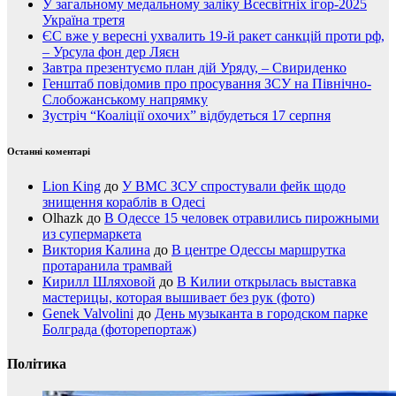
У загальному медальному заліку Всесвітніх ігор-2025
Україна третя
ЄС вже у вересні ухвалить 19-й ракет санкцій проти рф,
– Урсула фон дер Ляєн
Завтра презентуємо план дій Уряду, – Свириденко
Генштаб повідомив про просування ЗСУ на Північно-
Слобожанському напрямку
Зустріч “Коаліції охочих” відбудеться 17 серпня
Останні коментарі
Lion King
до
У ВМС ЗСУ спростували фейк щодо
знищення кораблів в Одесі
Olhazk
до
В Одессе 15 человек отравились пирожными
из супермаркета
Виктория Калина
до
В центре Одессы маршрутка
протаранила трамвай
Кирилл Шляховой
до
В Килии открылась выставка
мастерицы, которая вышивает без рук (фото)
Genek Valvolini
до
День музыканта в городском парке
Болграда (фоторепортаж)
Політика