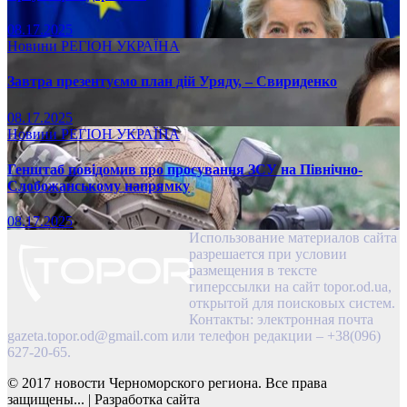
08.17.2025
Новини
РЕГІОН
УКРАЇНА
Завтра презентуємо план дій Уряду, – Свириденко
08.17.2025
Новини
РЕГІОН
УКРАЇНА
Генштаб повідомив про просування ЗСУ на Північно-
Слобожанському напрямку
08.17.2025
Использование материалов сайта
разрешается при условии
размещения в тексте
гиперссылки на сайт topor.od.ua,
открытой для поисковых систем.
Контакты: электронная почта
gazeta.topor.od@gmail.com
или телефон редакции – +38(096)
627-20-65.
© 2017 новости Черноморского региона. Все права
защищены...
|
Разработка сайта