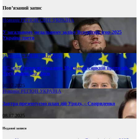
Пов’язаний запис
Новини
РЕГІОН
СВІТ
УКРАЇНА
У загальному медальному заліку Всесвітніх ігор-2025
Україна третя
08.17.2025
Новини
РЕГІОН
УКРАЇНА
ЄС вже у вересні ухвалить 19-й ракет санкцій проти рф, –
Урсула фон дер Ляєн
08.17.2025
Новини
РЕГІОН
УКРАЇНА
Завтра презентуємо план дій Уряду, – Свириденко
08.17.2025
Недавні записи