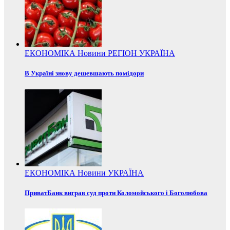
ЕКОНОМІКА
Новини
РЕГІОН
УКРАЇНА
В Україні знову дешевшають помідори
ЕКОНОМІКА
Новини
УКРАЇНА
ПриватБанк виграв суд проти Коломойського і Боголюбова