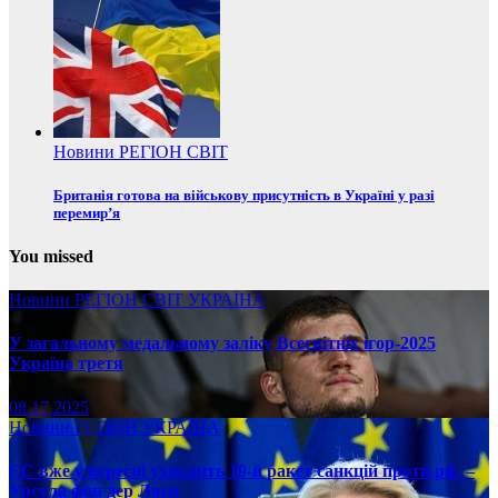
Новини
РЕГІОН
СВІТ
Британія готова на військову присутність в Україні у разі
перемир’я
You missed
Новини
РЕГІОН
СВІТ
УКРАЇНА
У загальному медальному заліку Всесвітніх ігор-2025
Україна третя
08.17.2025
Новини
РЕГІОН
УКРАЇНА
ЄС вже у вересні ухвалить 19-й ракет санкцій проти рф, –
Урсула фон дер Ляєн