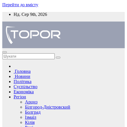
Перейти до вмісту
Нд. Сер 9th, 2026
Головна
Новини
Політика
Суспільство
Економіка
Регіон
Арциз
Білгород-Дністровский
Болград
Ізмаїл
Кілія