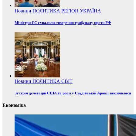
Новини
ПОЛИТИКА
РЕГІОН
УКРАЇНА
Міністри ЄС схвалили створення трибуналу проти РФ
Новини
ПОЛИТИКА
СВІТ
Зустріч делегацій США та росії у Саудівській Аравії закінчилася
Економіка