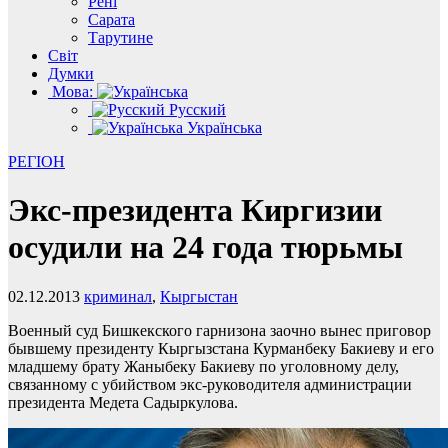
Рені
Сарата
Тарутине
Світ
Думки
Мова:
Русский
Українська
РЕГІОН
Экс-президента Киргизии
осудили на 24 года тюрьмы
02.12.2013
криминал
,
Кыргыстан
Военный суд Бишкекского гарнизона заочно вынес приговор
бывшему президенту Кыргызстана Курманбеку Бакиеву и его
младшему брату Жаныбеку Бакиеву по уголовному делу,
связанному с убийством экс-руководителя администрации
президента Медета Садыркулова.