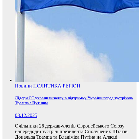
Новини
ПОЛИТИКА
РЕГІОН
Лідери ЄС ухвалили заяву в підтримку України перед зустріччю
Трампа з Путіним
08.12.2025
Очільники 26 держав-членів Європейського Союзу
напередодні зустрічі президента Сполучених Штатів
Дональда Трампа та Владіміра Путіна на Алясці