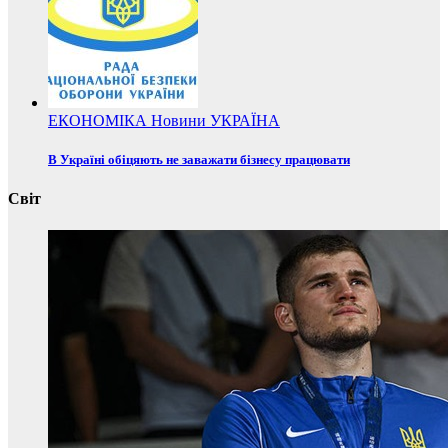
ЕКОНОМІКА
Новини
УКРАЇНА
В Україні обіцяють не заважати бізнесу працювати
Світ