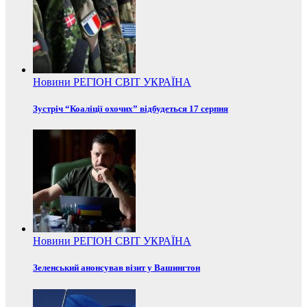
Новини
РЕГІОН
СВІТ
УКРАЇНА
Зустріч “Коаліції охочих” відбудеться 17 серпня
Новини
РЕГІОН
СВІТ
УКРАЇНА
Зеленський анонсував візит у Вашингтон