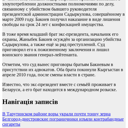
злоупотреблении должностными полномочиями по делу,
связанному с убийством бывшего руководителя
президентской администрации Садыркулова, совершённому в
марте 2009 году. Бакиев получил наказание в виде лишения
свободы на срок 24 лет с конфискацией имущества.
В тоже время младший брат экс-президента, начальник его
охраны, Жаныбек Бакиев осуждён за организацию убийства
Садыркулова, а также ещё за ряд преступлений. Суд
приговорил его к пожизненному заключения и лишил
воинского звания генерал-лейтенанта.
Отметим, что суд вынес приговоры братьям Бакиевым в
присутствии их адвокатов. Оба брата покинули Кыргыстан в
апреле 2010 года, после смены власти в стране.
Известно, что экс-президент вместе с семьёй проживает в
Беларуси, а его брат находится в международном розыске.
Навігація записів
В Тарутинском районе воры украли почти тонну зерна
Белгород-днестровские пограничники изъяли контрабандные
сигареты