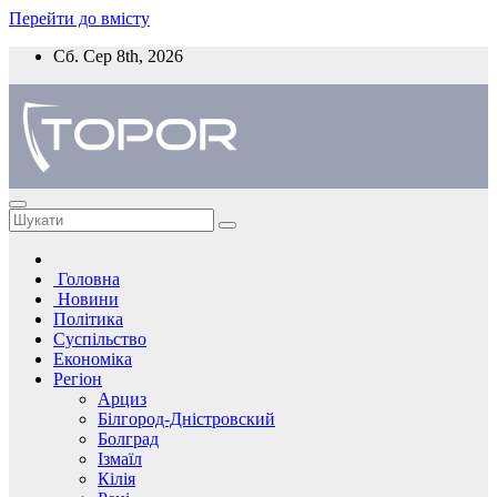
Перейти до вмісту
Сб. Сер 8th, 2026
Головна
Новини
Політика
Суспільство
Економіка
Регіон
Арциз
Білгород-Дністровский
Болград
Ізмаїл
Кілія