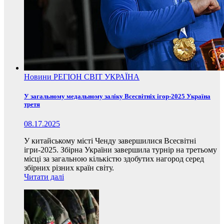
Новини
РЕГІОН
СВІТ
УКРАЇНА
У загальному медальному заліку Всесвітніх ігор-2025 Україна
третя
08.17.2025
У китайському місті Ченду завершилися Всесвітні
ігри-2025. Збірна України завершила турнір на третьому
місці за загальною кількістю здобутих нагород серед
збірних різних країн світу.
Читати далі