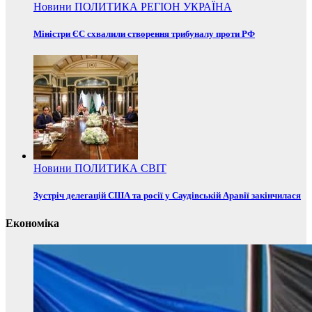
Новини
ПОЛИТИКА
РЕГІОН
УКРАЇНА
Міністри ЄС схвалили створення трибуналу проти РФ
Новини
ПОЛИТИКА
СВІТ
Зустріч делегацій США та росії у Саудівській Аравії закінчилася
Економіка