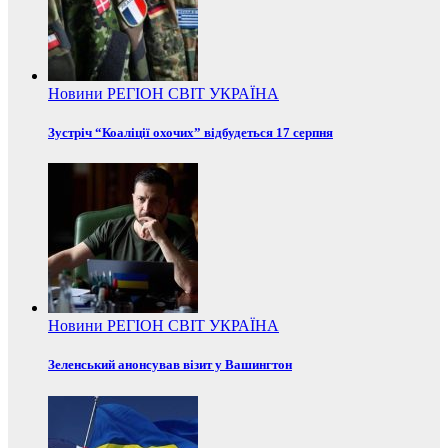
Новини
РЕГІОН
СВІТ
УКРАЇНА
Зустріч “Коаліції охочих” відбудеться 17 серпня
Новини
РЕГІОН
СВІТ
УКРАЇНА
Зеленський анонсував візит у Вашингтон