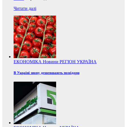
Читати далі
ЕКОНОМІКА
Новини
РЕГІОН
УКРАЇНА
В Україні знову дешевшають помідори