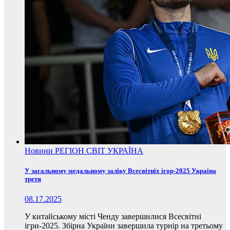
Новини
РЕГІОН
СВІТ
УКРАЇНА
У загальному медальному заліку Всесвітніх ігор-2025 Україна
третя
08.17.2025
У китайському місті Ченду завершилися Всесвітні
ігри-2025. Збірна України завершила турнір на третьому