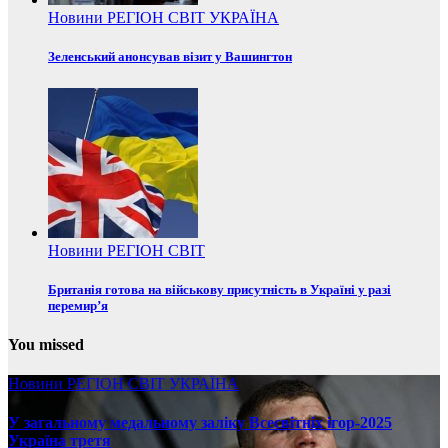
Новини
РЕГІОН
СВІТ
УКРАЇНА
Зеленський анонсував візит у Вашингтон
Новини
РЕГІОН
СВІТ
Британія готова на військову присутність в Україні у разі
перемир’я
You missed
Новини
РЕГІОН
СВІТ
УКРАЇНА
У загальному медальному заліку Всесвітніх ігор-2025
Україна третя