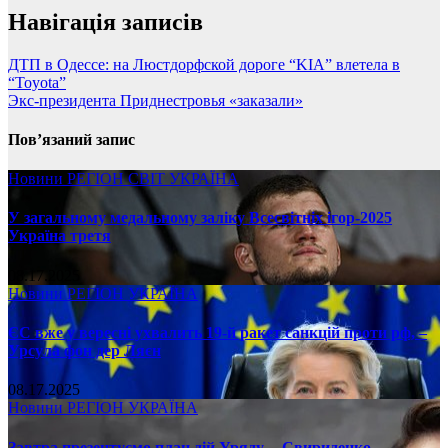
Навігація записів
ДТП в Одессе: на Люстдорфской дороге “KIA” влетела в
“Toyota”
Экс-президента Приднестровья «заказали»
Пов’язаний запис
Новини
РЕГІОН
СВІТ
УКРАЇНА
У загальному медальному заліку Всесвітніх ігор-2025
Україна третя
08.17.2025
Новини
РЕГІОН
УКРАЇНА
ЄС вже у вересні ухвалить 19-й ракет санкцій проти рф, –
Урсула фон дер Ляєн
08.17.2025
Новини
РЕГІОН
УКРАЇНА
Завтра презентуємо план дій Уряду, – Свириденко