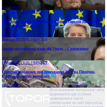
08.17.2025
Новини
РЕГІОН
УКРАЇНА
ЄС вже у вересні ухвалить 19-й ракет санкцій проти рф, –
Урсула фон дер Ляєн
08.17.2025
Новини
РЕГІОН
УКРАЇНА
Завтра презентуємо план дій Уряду, – Свириденко
08.17.2025
Новини
РЕГІОН
УКРАЇНА
Генштаб повідомив про просування ЗСУ на Північно-
Слобожанському напрямку
08.17.2025
Использование материалов сайта
разрешается при условии
размещения в тексте
гиперссылки на сайт topor.od.ua,
открытой для поисковых систем.