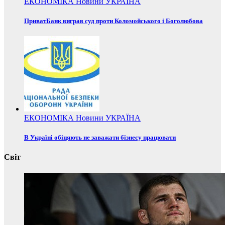
ЕКОНОМІКА
Новини
УКРАЇНА
ПриватБанк виграв суд проти Коломойського і Боголюбова
ЕКОНОМІКА
Новини
УКРАЇНА
В Україні обіцяють не заважати бізнесу працювати
Світ