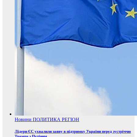
Новини
ПОЛИТИКА
РЕГІОН
Лідери ЄС ухвалили заяву в підтримку України перед зустріччю
Трампа з Путіним