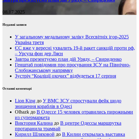
08.17.2025
Недавні записи
У загальному медальному заліку Всесвітніх ігор-2025
Україна третя
ЄС вже у вересні ухвалить 19-й ракет санкцій проти рф,
– Урсула фон дер Ляєн
Завтра презентуємо план дій Уряду, – Свириденко
Генштаб повідомив про просування ЗСУ на Північно-
Слобожанському напрямку
Зустріч “Коаліції охочих” відбудеться 17 серпня
Останні коментарі
Lion King
до
У ВМС ЗСУ спростували фейк щодо
знищення кораблів в Одесі
Olhazk
до
В Одессе 15 человек отравились пирожными
из супермаркета
Виктория Калина
до
В центре Одессы маршрутка
протаранила трамвай
Кирилл Шляховой
до
В Килии открылась выставка