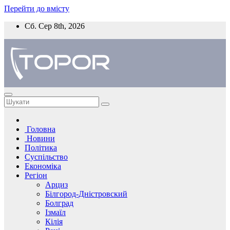
Перейти до вмісту
Сб. Сер 8th, 2026
Головна
Новини
Політика
Суспільство
Економіка
Регіон
Арциз
Білгород-Дністровский
Болград
Ізмаїл
Кілія