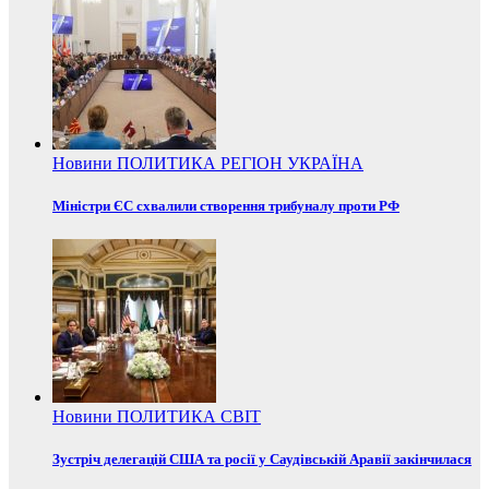
Новини
ПОЛИТИКА
РЕГІОН
УКРАЇНА
Міністри ЄС схвалили створення трибуналу проти РФ
Новини
ПОЛИТИКА
СВІТ
Зустріч делегацій США та росії у Саудівській Аравії закінчилася