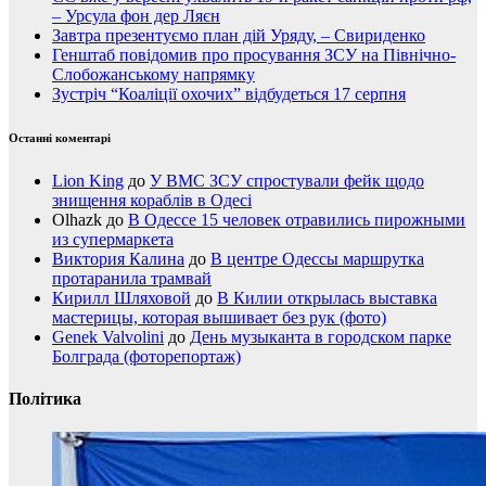
– Урсула фон дер Ляєн
Завтра презентуємо план дій Уряду, – Свириденко
Генштаб повідомив про просування ЗСУ на Північно-
Слобожанському напрямку
Зустріч “Коаліції охочих” відбудеться 17 серпня
Останні коментарі
Lion King
до
У ВМС ЗСУ спростували фейк щодо
знищення кораблів в Одесі
Olhazk
до
В Одессе 15 человек отравились пирожными
из супермаркета
Виктория Калина
до
В центре Одессы маршрутка
протаранила трамвай
Кирилл Шляховой
до
В Килии открылась выставка
мастерицы, которая вышивает без рук (фото)
Genek Valvolini
до
День музыканта в городском парке
Болграда (фоторепортаж)
Політика