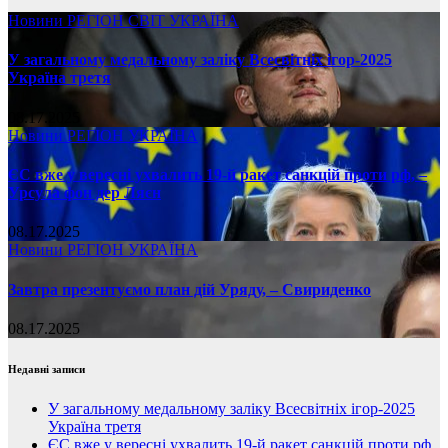
Новини
РЕГІОН
СВІТ
УКРАЇНА
У загальному медальному заліку Всесвітніх ігор-2025
Україна третя
08.17.2025
Новини
РЕГІОН
УКРАЇНА
ЄС вже у вересні ухвалить 19-й ракет санкцій проти рф, –
Урсула фон дер Ляєн
08.17.2025
Новини
РЕГІОН
УКРАЇНА
Завтра презентуємо план дій Уряду, – Свириденко
08.17.2025
Недавні записи
У загальному медальному заліку Всесвітніх ігор-2025
Україна третя
ЄС вже у вересні ухвалить 19-й ракет санкцій проти рф,