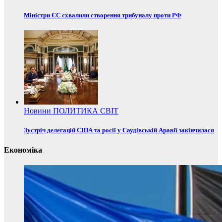
Міністри ЄС схвалили створення трибуналу проти РФ
Новини
ПОЛИТИКА
СВІТ
Зустріч делегацій США та росії у Саудівській Аравії закінчилася
Економіка