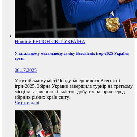
Новини
РЕГІОН
СВІТ
УКРАЇНА
У загальному медальному заліку Всесвітніх ігор-2025 Україна
третя
08.17.2025
У китайському місті Ченду завершилися Всесвітні
ігри-2025. Збірна України завершила турнір на третьому
місці за загальною кількістю здобутих нагород серед
збірних різних країн світу.
Читати далі