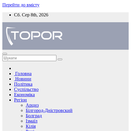
Перейти до вмісту
Сб. Сер 8th, 2026
Головна
Новини
Політика
Суспільство
Економіка
Регіон
Арциз
Білгород-Дністровский
Болград
Ізмаїл
Кілія