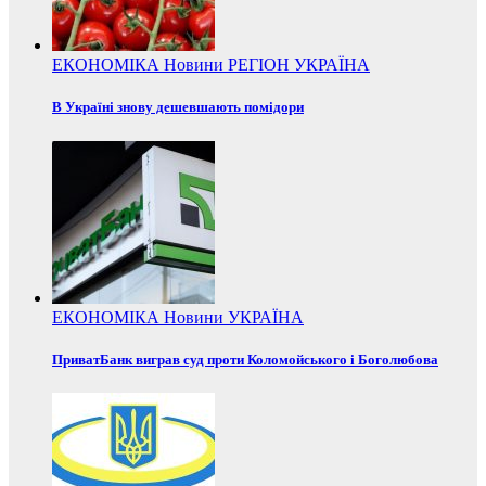
ЕКОНОМІКА
Новини
РЕГІОН
УКРАЇНА
В Україні знову дешевшають помідори
ЕКОНОМІКА
Новини
УКРАЇНА
ПриватБанк виграв суд проти Коломойського і Боголюбова