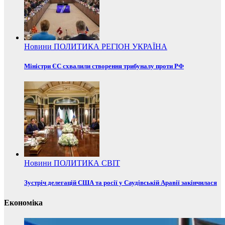
Новини
ПОЛИТИКА
РЕГІОН
УКРАЇНА
Міністри ЄС схвалили створення трибуналу проти РФ
Новини
ПОЛИТИКА
СВІТ
Зустріч делегацій США та росії у Саудівській Аравії закінчилася
Економіка