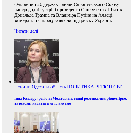
Очільники 26 держав-членів Європейського Союзу
напередодні зустрічі президента Сполучених Штатів
Дональда Трампа та Владіміра Путіна на Алясці
затвердили спільну заяву на підтримку України.
Читати далі
Новини
Одеса та область
ПОЛИТИКА
РЕГІОН
СВІТ
Інна Кошеру: регіони Молдови повинні розвиватися рівномірно,
автономії надавати не плануємо