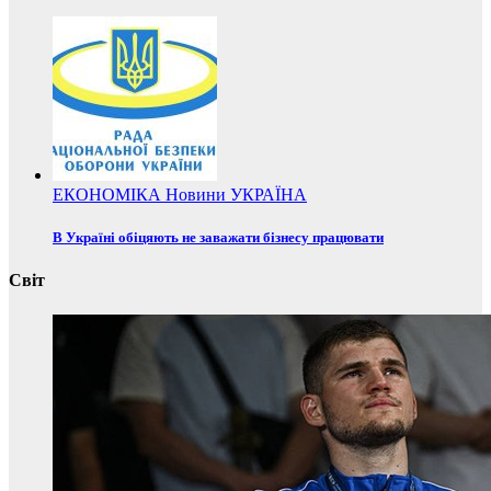
ЕКОНОМІКА
Новини
УКРАЇНА
В Україні обіцяють не заважати бізнесу працювати
Світ