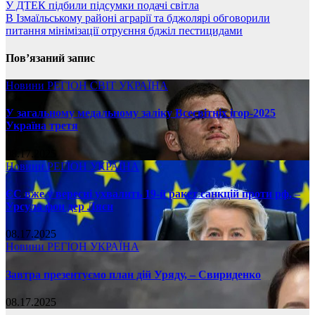
У ДТЕК підбили підсумки подачі світла
В Ізмаїльському районі аграрії та бджолярі обговорили
питання мінімізації отруєння бджіл пестицидами
Пов’язаний запис
Новини
РЕГІОН
СВІТ
УКРАЇНА
У загальному медальному заліку Всесвітніх ігор-2025
Україна третя
08.17.2025
Новини
РЕГІОН
УКРАЇНА
ЄС вже у вересні ухвалить 19-й ракет санкцій проти рф, –
Урсула фон дер Ляєн
08.17.2025
Новини
РЕГІОН
УКРАЇНА
Завтра презентуємо план дій Уряду, – Свириденко
08.17.2025