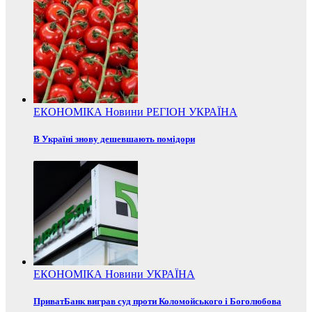
ЕКОНОМІКА
Новини
РЕГІОН
УКРАЇНА
В Україні знову дешевшають помідори
ЕКОНОМІКА
Новини
УКРАЇНА
ПриватБанк виграв суд проти Коломойського і Боголюбова