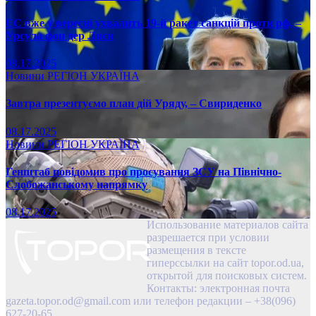
ЄС вже у вересні ухвалить 19-й ракет санкцій проти рф, –
Урсула фон дер Ляєн
08.17.2025
Новини
РЕГІОН
УКРАЇНА
Завтра презентуємо план дій Уряду, – Свириденко
08.17.2025
Новини
РЕГІОН
УКРАЇНА
Генштаб повідомив про просування ЗСУ на Північно-
Слобожанському напрямку
08.17.2025
Использование материалов сайта
разрешается при условии
размещения в тексте
гиперссылки на сайт topor.od.ua,
открытой для поисковых систем.
Контакты: электронная почта
gazeta.topor.od@gmail.com
или телефон редакции – +38(096)
627-20-65.