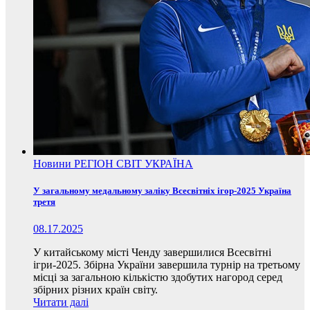
Новини
РЕГІОН
СВІТ
УКРАЇНА
У загальному медальному заліку Всесвітніх ігор-2025 Україна
третя
08.17.2025
У китайському місті Ченду завершилися Всесвітні
ігри-2025. Збірна України завершила турнір на третьому
місці за загальною кількістю здобутих нагород серед
збірних різних країн світу.
Читати далі