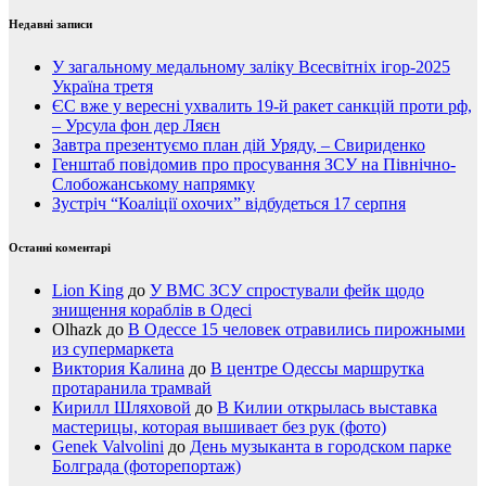
Недавні записи
У загальному медальному заліку Всесвітніх ігор-2025
Україна третя
ЄС вже у вересні ухвалить 19-й ракет санкцій проти рф,
– Урсула фон дер Ляєн
Завтра презентуємо план дій Уряду, – Свириденко
Генштаб повідомив про просування ЗСУ на Північно-
Слобожанському напрямку
Зустріч “Коаліції охочих” відбудеться 17 серпня
Останні коментарі
Lion King
до
У ВМС ЗСУ спростували фейк щодо
знищення кораблів в Одесі
Olhazk
до
В Одессе 15 человек отравились пирожными
из супермаркета
Виктория Калина
до
В центре Одессы маршрутка
протаранила трамвай
Кирилл Шляховой
до
В Килии открылась выставка
мастерицы, которая вышивает без рук (фото)
Genek Valvolini
до
День музыканта в городском парке
Болграда (фоторепортаж)