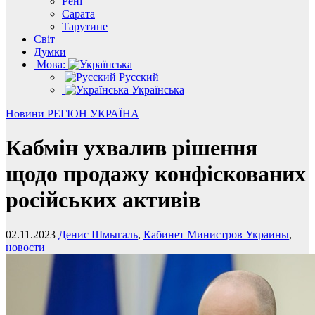
Рені
Сарата
Тарутине
Світ
Думки
Мова:
Русский
Українська
Новини
РЕГІОН
УКРАЇНА
Кабмін ухвалив рішення
щодо продажу конфіскованих
російських активів
02.11.2023
Денис Шмыгаль
,
Кабинет Министров Украины
,
новости