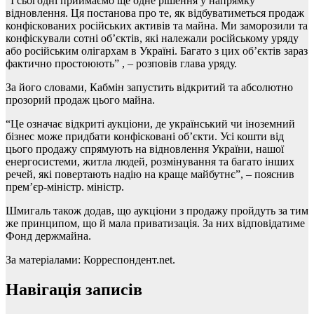
“І сьогодні приймаємо ще одне рішення у напрямку
відновлення. Ця постанова про те, як відбуватиметься продаж
конфіскованих російських активів та майна. Ми заморозили та
конфіскували сотні об’єктів, які належали російському уряду
або російським олігархам в Україні. Багато з цих об’єктів зараз
фактично простоюють” , – розповів глава уряду.
За його словами, Кабмін запустить відкритий та абсолютно
прозорий продаж цього майна.
“Це означає відкриті аукціони, де український чи іноземний
бізнес може придбати конфісковані об’єкти. Усі кошти від
цього продажу спрямують на відновлення України, нашої
енергосистеми, житла людей, розмінування та багато інших
речей, які повертають надію на краще майбутнє”, – пояснив
прем’єр-міністр. міністр.
Шмигаль також додав, що аукціони з продажу пройдуть за тим
же принципом, що й мала приватизація. За них відповідатиме
Фонд держмайна.
За матеріалами: Корреспондент.net.
Навігація записів