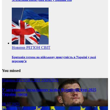
Новини
РЕГІОН
СВІТ
Британія готова на військову присутність в Україні у разі
перемир’я
You missed
Новини
РЕГІОН
СВІТ
УКРАЇНА
У загальному медальному заліку Всесвітніх ігор-2025
Україна третя
08.17.2025
Новини
РЕГІОН
УКРАЇНА