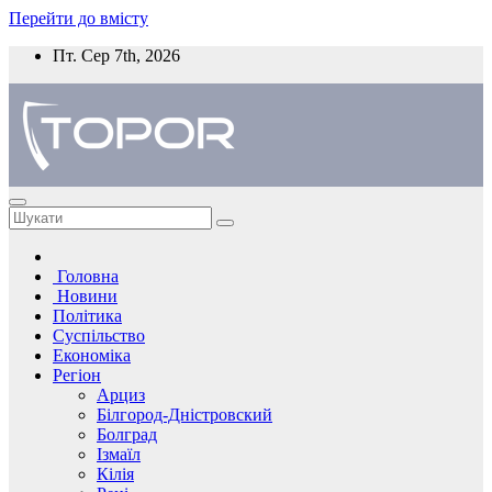
Перейти до вмісту
Пт. Сер 7th, 2026
Головна
Новини
Політика
Суспільство
Економіка
Регіон
Арциз
Білгород-Дністровский
Болград
Ізмаїл
Кілія