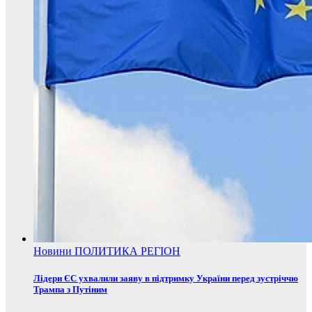
Новини
ПОЛИТИКА
РЕГІОН
Лідери ЄС ухвалили заяву в підтримку України перед зустріччю
Трампа з Путіним