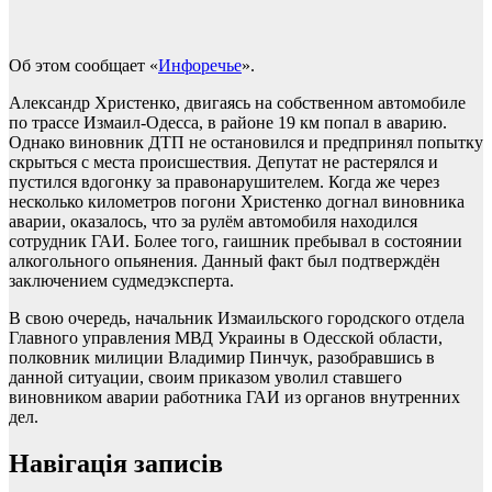
Об этом сообщает «
Инфоречье
».
Александр Христенко, двигаясь на собственном автомобиле
по трассе Измаил-Одесса, в районе 19 км попал в аварию.
Однако виновник ДТП не остановился и предпринял попытку
скрыться с места происшествия. Депутат не растерялся и
пустился вдогонку за правонарушителем. Когда же через
несколько километров погони Христенко догнал виновника
аварии, оказалось, что за рулём автомобиля находился
сотрудник ГАИ. Более того, гаишник пребывал в состоянии
алкогольного опьянения. Данный факт был подтверждён
заключением судмедэксперта.
В свою очередь, начальник Измаильского городского отдела
Главного управления МВД Украины в Одесской области,
полковник милиции Владимир Пинчук, разобравшись в
данной ситуации, своим приказом уволил ставшего
виновником аварии работника ГАИ из органов внутренних
дел.
Навігація записів