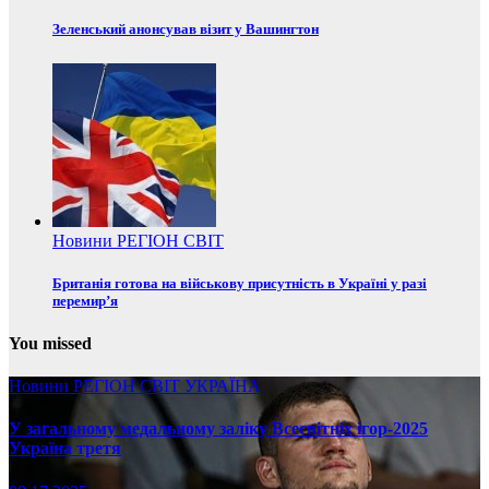
Зеленський анонсував візит у Вашингтон
Новини
РЕГІОН
СВІТ
Британія готова на військову присутність в Україні у разі
перемир’я
You missed
Новини
РЕГІОН
СВІТ
УКРАЇНА
У загальному медальному заліку Всесвітніх ігор-2025
Україна третя