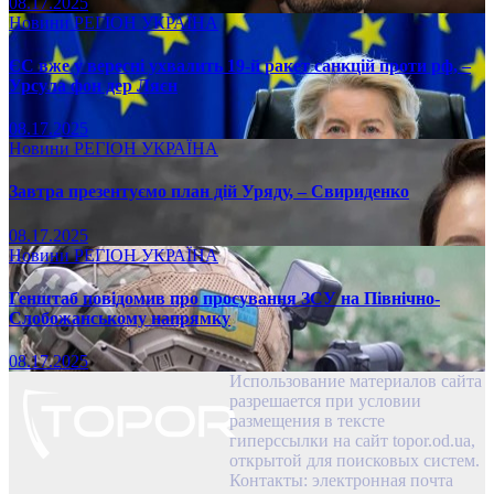
08.17.2025
Новини
РЕГІОН
УКРАЇНА
ЄС вже у вересні ухвалить 19-й ракет санкцій проти рф, –
Урсула фон дер Ляєн
08.17.2025
Новини
РЕГІОН
УКРАЇНА
Завтра презентуємо план дій Уряду, – Свириденко
08.17.2025
Новини
РЕГІОН
УКРАЇНА
Генштаб повідомив про просування ЗСУ на Північно-
Слобожанському напрямку
08.17.2025
Использование материалов сайта
разрешается при условии
размещения в тексте
гиперссылки на сайт topor.od.ua,
открытой для поисковых систем.
Контакты: электронная почта