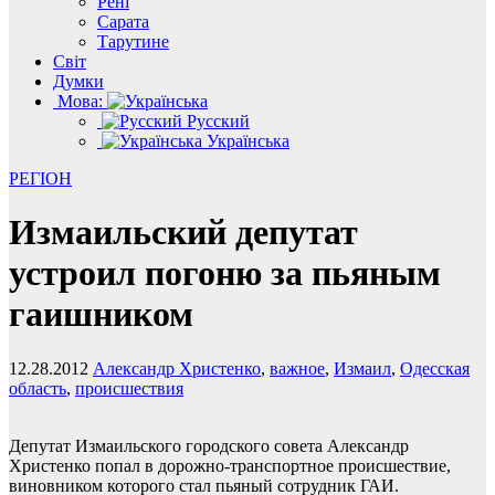
Рені
Сарата
Тарутине
Світ
Думки
Мова:
Русский
Українська
РЕГІОН
Измаильский депутат
устроил погоню за пьяным
гаишником
12.28.2012
Александр Христенко
,
важное
,
Измаил
,
Одесская
область
,
происшествия
Депутат Измаильского городского совета Александр
Христенко попал в дорожно-транспортное происшествие,
виновником которого стал пьяный сотрудник ГАИ.