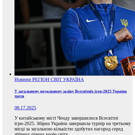
Новини
РЕГІОН
СВІТ
УКРАЇНА
У загальному медальному заліку Всесвітніх ігор-2025 Україна
третя
08.17.2025
У китайському місті Ченду завершилися Всесвітні
ігри-2025. Збірна України завершила турнір на третьому
місці за загальною кількістю здобутих нагород серед
збірних різних країн світу.