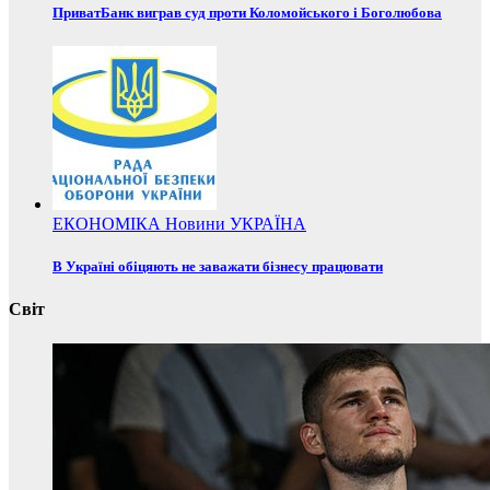
ПриватБанк виграв суд проти Коломойського і Боголюбова
ЕКОНОМІКА
Новини
УКРАЇНА
В Україні обіцяють не заважати бізнесу працювати
Світ