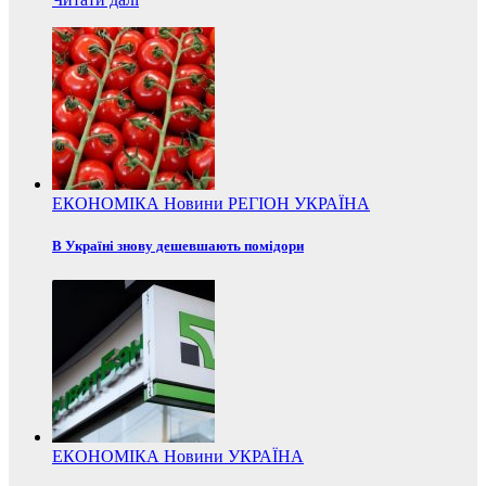
ЕКОНОМІКА
Новини
РЕГІОН
УКРАЇНА
В Україні знову дешевшають помідори
ЕКОНОМІКА
Новини
УКРАЇНА