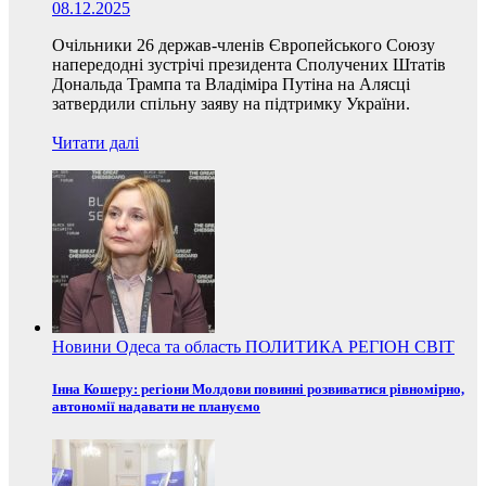
08.12.2025
Очільники 26 держав-членів Європейського Союзу
напередодні зустрічі президента Сполучених Штатів
Дональда Трампа та Владіміра Путіна на Алясці
затвердили спільну заяву на підтримку України.
Читати далі
Новини
Одеса та область
ПОЛИТИКА
РЕГІОН
СВІТ
Інна Кошеру: регіони Молдови повинні розвиватися рівномірно,
автономії надавати не плануємо