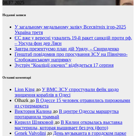
08.17.2025
Недавні записи
У загальному медальному заліку Всесвітніх ігор-2025
Україна третя
ЄС вже у вересні ухвалить 19-й ракет санкцій проти рф,
– Урсула фон дер Ляєн
Завтра презентуємо план дій Уряду, – Свириденко
Генштаб повідомив про просування ЗСУ на Північно-
Слобожанському напрямку
Зустріч “Коаліції охочих” відбудеться 17 серпня
Останні коментарі
Lion King
до
У ВМС ЗСУ спростували фейк щодо
знищення кораблів в Одесі
Olhazk
до
В Одессе 15 человек отравились пирожными
из супермаркета
Виктория Калина
до
В центре Одессы маршрутка
протаранила трамвай
Кирилл Шляховой
до
В Килии открылась выставка
мастерицы, которая вышивает без рук (фото)
Genek Valvolini
до
День музыканта в городском парке