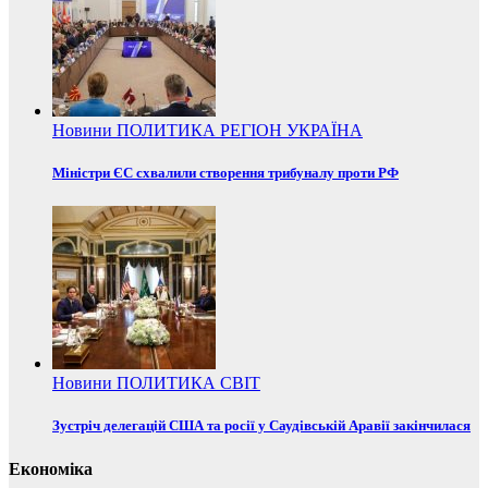
Новини
ПОЛИТИКА
РЕГІОН
УКРАЇНА
Міністри ЄС схвалили створення трибуналу проти РФ
Новини
ПОЛИТИКА
СВІТ
Зустріч делегацій США та росії у Саудівській Аравії закінчилася
Економіка