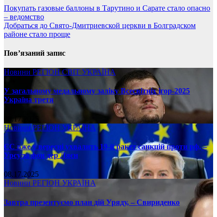
Покупать газовые баллоны в Тарутино и Сарате стало опасно
– ведомство
Добраться до Свято-Дмитриевской церкви в Болградском
районе стало проще
Пов’язаний запис
Новини
РЕГІОН
СВІТ
УКРАЇНА
У загальному медальному заліку Всесвітніх ігор-2025
Україна третя
08.17.2025
Новини
РЕГІОН
УКРАЇНА
ЄС вже у вересні ухвалить 19-й ракет санкцій проти рф, –
Урсула фон дер Ляєн
08.17.2025
Новини
РЕГІОН
УКРАЇНА
Завтра презентуємо план дій Уряду, – Свириденко