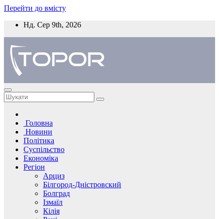
Перейти до вмісту
Нд. Сер 9th, 2026
Головна
Новини
Політика
Суспільство
Економіка
Регіон
Арциз
Білгород-Дністровский
Болград
Ізмаїл
Кілія