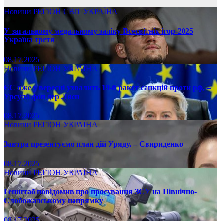
Новини
РЕГІОН
СВІТ
УКРАЇНА
У загальному медальному заліку Всесвітніх ігор-2025
Україна третя
08.17.2025
Новини
РЕГІОН
УКРАЇНА
ЄС вже у вересні ухвалить 19-й ракет санкцій проти рф, –
Урсула фон дер Ляєн
08.17.2025
Новини
РЕГІОН
УКРАЇНА
Завтра презентуємо план дій Уряду, – Свириденко
08.17.2025
Новини
РЕГІОН
УКРАЇНА
Генштаб повідомив про просування ЗСУ на Північно-
Слобожанському напрямку
08.17.2025