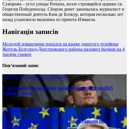
Суворова – угол улицы Репина, возле строящейся церкви св.
Георгия Победоносца. Сбором денег занималась журналист и
общественный деятель Ким де Блэкур, которая несколько лет
назад усыновила мальчика из приюта Измаила.
Навігація записів
Молодой измаильчан попался на краже дорогого телефона
Житель Белгород-Днестровского района наловил бычков на 4
тысячи гривен
Пов’язаний запис
Новини
РЕГІОН
СВІТ
УКРАЇНА
У загальному медальному заліку Всесвітніх ігор-2025
Україна третя
08.17.2025
Новини
РЕГІОН
УКРАЇНА
ЄС вже у вересні ухвалить 19-й ракет санкцій проти рф, –
Урсула фон дер Ляєн