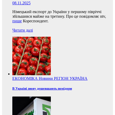
08.11.2025
Німецький експорт до України у першому півріччі
збільшився майже на третину. Про це повідомляє ntv,
пише
Кореспондент.
Читати далі
ЕКОНОМІКА
Новини
РЕГІОН
УКРАЇНА
В Україні знову дешевшають помідори