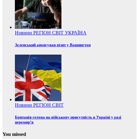
Новини
РЕГІОН
СВІТ
УКРАЇНА
Зеленський анонсував візит у Вашингтон
Новини
РЕГІОН
СВІТ
Британія готова на військову присутність в Україні у разі
перемир’я
You missed