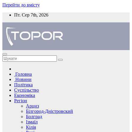
Перейти до вмісту
Пт. Сер 7th, 2026
Головна
Новини
Політика
Суспільство
Економіка
Регіон
Арциз
Білгород-Дністровский
Болград
Ізмаїл
Кілія