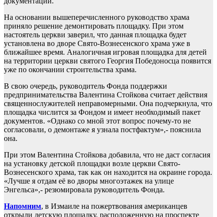
документации.
На основании вышеперечисленного руководство храма
приняло решение демонтировать площадку. При этом
настоятель церкви заверил, что данная площадка будет
установлена во дворе Свято-Вознесенского храма уже в
ближайшее время. Аналогичная игровая площадка для детей
на территории церкви святого Георгия Победоносца появится
уже по окончании строительства храма.
В свою очередь, руководитель Фонда поддержки
предпринимательства Валентина Стойкова считает действия
священнослужителей неправомерными. Она подчеркнула, что
площадка числится за Фондом и имеет необходимый пакет
документов. «Однако со мной этот вопрос почему-то не
согласовали, о демонтаже я узнала постфактум»,- пояснила
она.
При этом Валентина Стойкова добавила, что не даст согласия
на установку детской площадки возле церкви Свято-
Вознесенского храма, так как он находится на окраине города.
«Лучше я отдам её во дворы многоэтажек на улице
Энгельса»,- резюмировала руководитель Фонда.
Напомним
, в Измаиле на пожертвования американцев
открыли детскую площадку, расположенную на проспекте