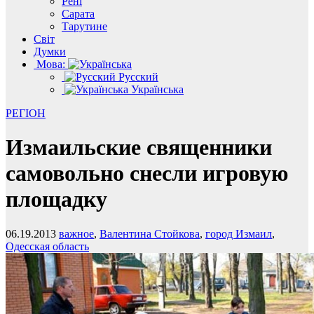
Рені
Сарата
Тарутине
Світ
Думки
Мова:
Русский
Українська
РЕГІОН
Измаильские священники
самовольно снесли игровую
площадку
06.19.2013
важное
,
Валентина Стойкова
,
город Измаил
,
Одесская область