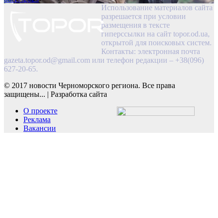
Использование материалов сайта
разрешается при условии
размещения в тексте
гиперссылки на сайт topor.od.ua,
открытой для поисковых систем.
Контакты: электронная почта
gazeta.topor.od@gmail.com
или телефон редакции – +38(096)
627-20-65.
© 2017 новости Черноморского региона. Все права
защищены...
|
Разработка сайта
О проекте
Реклама
Вакансии