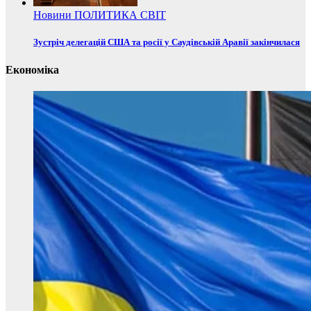
Новини
ПОЛИТИКА
СВІТ
Зустріч делегацій США та росії у Саудівській Аравії закінчилася
Економіка