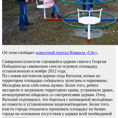
Об этом сообщает
новостной портал Измаила «City»
.
Священнослужители строящейся церкви святого Георгия
Победоносца самовольно снесли игровую площадку,
установленную в ноябре 2012 года.
По словам настоятеля церкви отца Виталия, ночью на
территории площадки собирались хулиганы и наркоманы.
Молодёжь вела себя очень шумно. Более того, ребята
мусорили и загрязняли территорию храма, устраивали драки,
нелицеприятно общались со смотрителями церкви. Отец
Виталий подчеркнул, что бороться с непокорной молодёжью
не помогло и установленное видеонаблюдение. Более того,
власти города отказались принимать площадку на баланс
города на основании отсутствия у церкви всей необходимой