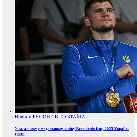
Новини
РЕГІОН
СВІТ
УКРАЇНА
У загальному медальному заліку Всесвітніх ігор-2025 Україна
третя