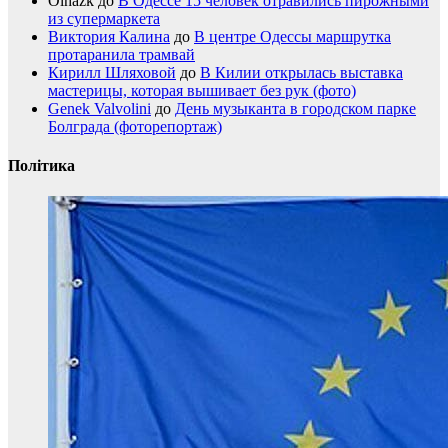
Olhazk
до
В Одессе 15 человек отравились пирожными
из супермаркета
Виктория Калина
до
В центре Одессы маршрутка
протаранила трамвай
Кирилл Шляховой
до
В Килии открылась выставка
мастерицы, которая вышивает без рук (фото)
Genek Valvolini
до
День музыканта в городском парке
Болграда (фоторепортаж)
Політика