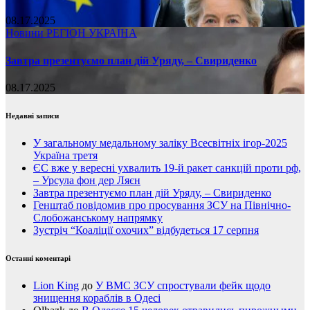
08.17.2025
Новини
РЕГІОН
УКРАЇНА
Завтра презентуємо план дій Уряду, – Свириденко
08.17.2025
Недавні записи
У загальному медальному заліку Всесвітніх ігор-2025
Україна третя
ЄС вже у вересні ухвалить 19-й ракет санкцій проти рф,
– Урсула фон дер Ляєн
Завтра презентуємо план дій Уряду, – Свириденко
Генштаб повідомив про просування ЗСУ на Північно-
Слобожанському напрямку
Зустріч “Коаліції охочих” відбудеться 17 серпня
Останні коментарі
Lion King
до
У ВМС ЗСУ спростували фейк щодо
знищення кораблів в Одесі