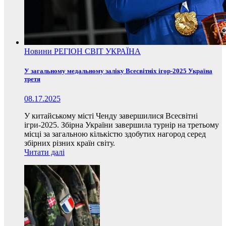
Новини
РЕГІОН
СВІТ
УКРАЇНА
У загальному медальному заліку Всесвітніх ігор-2025 Україна
третя
08.17.2025
У китайському місті Ченду завершилися Всесвітні
ігри-2025. Збірна України завершила турнір на третьому
місці за загальною кількістю здобутих нагород серед
збірних різних країн світу.
Читати далі