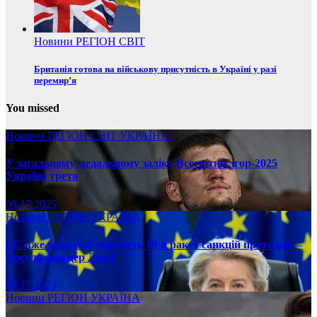
Новини
РЕГІОН
СВІТ
Британія готова на військову присутність в Україні у разі
перемир’я
You missed
Новини
РЕГІОН
СВІТ
УКРАЇНА
У загальному медальному заліку Всесвітніх ігор-2025
Україна третя
08.17.2025
Новини
РЕГІОН
УКРАЇНА
ЄС вже у вересні ухвалить 19-й ракет санкцій проти рф, –
Урсула фон дер Ляєн
08.17.2025
Новини
РЕГІОН
УКРАЇНА