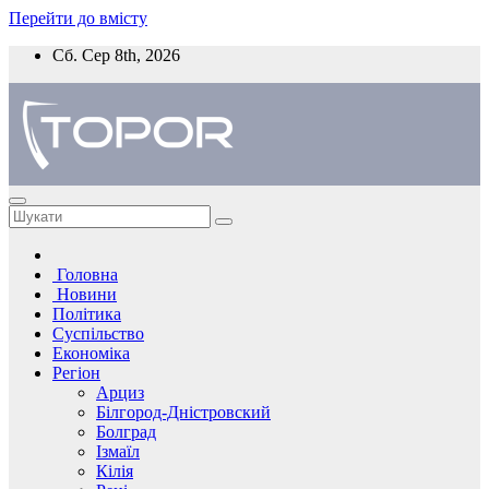
Перейти до вмісту
Сб. Сер 8th, 2026
Головна
Новини
Політика
Суспільство
Економіка
Регіон
Арциз
Білгород-Дністровский
Болград
Ізмаїл
Кілія