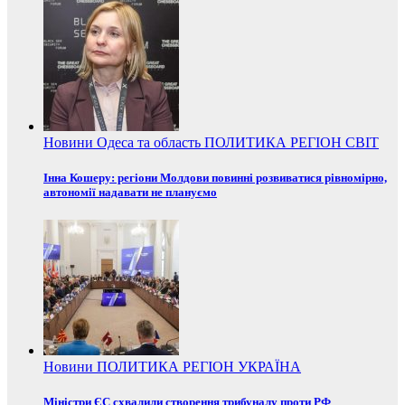
Новини
Одеса та область
ПОЛИТИКА
РЕГІОН
СВІТ
Інна Кошеру: регіони Молдови повинні розвиватися рівномірно,
автономії надавати не плануємо
Новини
ПОЛИТИКА
РЕГІОН
УКРАЇНА
Міністри ЄС схвалили створення трибуналу проти РФ