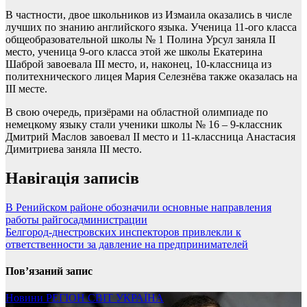
В частности, двое школьников из Измаила оказались в числе
лучших по знанию английского языка. Ученица 11-ого класса
общеобразовательной школы № 1 Полина Урсул заняла ІІ
место, ученица 9-ого класса этой же школы Екатерина
Шаброй завоевала III место, и, наконец, 10-классница из
политехнического лицея Мария Селезнёва также оказалась на
III месте.
В свою очередь, призёрами на областной олимпиаде по
немецкому языку стали ученики школы № 16 – 9-классник
Дмитрий Маслов завоевал ІІ место и 11-классница Анастасия
Димитриева заняла ІІІ место.
Навігація записів
В Ренийском районе обозначили основные направления
работы райгосадминистрации
Белгород-днестровских инспекторов привлекли к
ответственности за давление на предпринимателей
Пов’язаний запис
Новини
РЕГІОН
СВІТ
УКРАЇНА