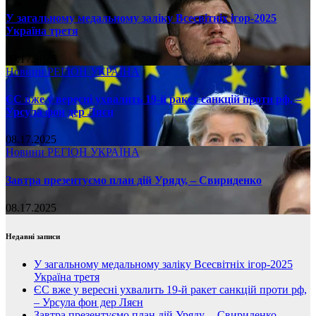
У загальному медальному заліку Всесвітніх ігор-2025
Україна третя
08.17.2025
Новини
РЕГІОН
УКРАЇНА
ЄС вже у вересні ухвалить 19-й ракет санкцій проти рф, –
Урсула фон дер Ляєн
08.17.2025
Новини
РЕГІОН
УКРАЇНА
Завтра презентуємо план дій Уряду, – Свириденко
08.17.2025
Недавні записи
У загальному медальному заліку Всесвітніх ігор-2025
Україна третя
ЄС вже у вересні ухвалить 19-й ракет санкцій проти рф,
– Урсула фон дер Ляєн
Завтра презентуємо план дій Уряду, – Свириденко