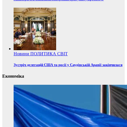
Новини
ПОЛИТИКА
СВІТ
Зустріч делегацій США та росії у Саудівській Аравії закінчилася
Економіка