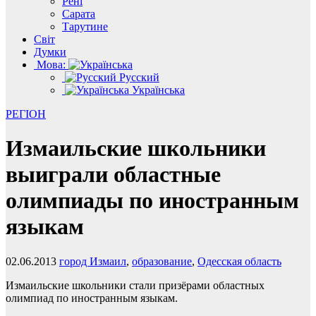
Рені
Сарата
Тарутине
Світ
Думки
Мова:
Русский
Українська
РЕГІОН
Измаильские школьники
выиграли областные
олимпиады по иностранным
языкам
02.06.2013
город Измаил
,
образование
,
Одесская область
Измаильские школьники стали призёрами областных
олимпиад по иностранным языкам.