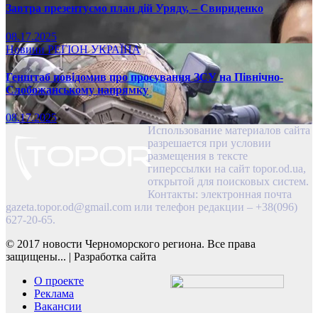
Завтра презентуємо план дій Уряду, – Свириденко
08.17.2025
Новини
РЕГІОН
УКРАЇНА
Генштаб повідомив про просування ЗСУ на Північно-
Слобожанському напрямку
08.17.2025
Использование материалов сайта
разрешается при условии
размещения в тексте
гиперссылки на сайт topor.od.ua,
открытой для поисковых систем.
Контакты: электронная почта
gazeta.topor.od@gmail.com
или телефон редакции – +38(096)
627-20-65.
© 2017 новости Черноморского региона. Все права
защищены...
|
Разработка сайта
О проекте
Реклама
Вакансии