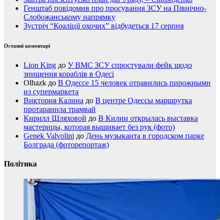
Генштаб повідомив про просування ЗСУ на Північно-
Слобожанському напрямку
Зустріч “Коаліції охочих” відбудеться 17 серпня
Останні коментарі
Lion King
до
У ВМС ЗСУ спростували фейк щодо
знищення кораблів в Одесі
Olhazk
до
В Одессе 15 человек отравились пирожными
из супермаркета
Виктория Калина
до
В центре Одессы маршрутка
протаранила трамвай
Кирилл Шляховой
до
В Килии открылась выставка
мастерицы, которая вышивает без рук (фото)
Genek Valvolini
до
День музыканта в городском парке
Болграда (фоторепортаж)
Політика