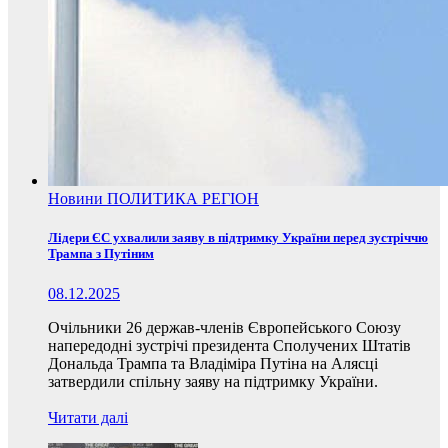
Новини
ПОЛИТИКА
РЕГІОН
Лідери ЄС ухвалили заяву в підтримку України перед зустріччю
Трампа з Путіним
08.12.2025
Очільники 26 держав-членів Європейського Союзу
напередодні зустрічі президента Сполучених Штатів
Дональда Трампа та Владіміра Путіна на Алясці
затвердили спільну заяву на підтримку України.
Читати далі