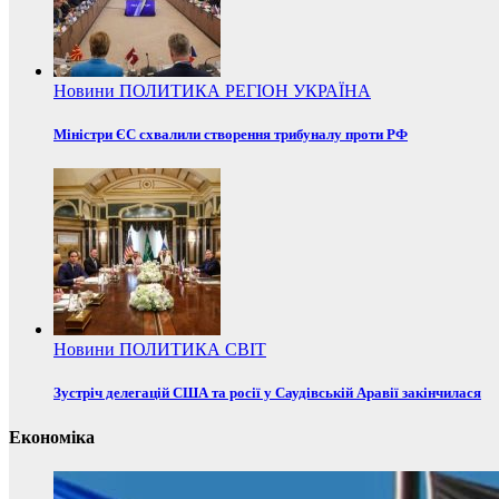
Новини
ПОЛИТИКА
РЕГІОН
УКРАЇНА
Міністри ЄС схвалили створення трибуналу проти РФ
Новини
ПОЛИТИКА
СВІТ
Зустріч делегацій США та росії у Саудівській Аравії закінчилася
Економіка