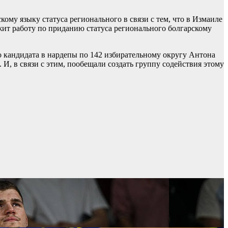
му языку статуса регионального в связи с тем, что в Измаиле
жит работу по приданию статуса регионального болгарскому
 кандидата в нардепы по 142 избирательному округу Антона
 И, в связи с этим, пообещали создать группу содействия этому