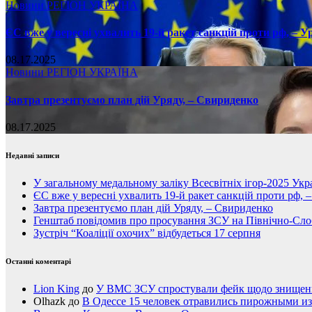
Новини
РЕГІОН
УКРАЇНА
ЄС вже у вересні ухвалить 19-й ракет санкцій проти рф, – У
08.17.2025
Новини
РЕГІОН
УКРАЇНА
Завтра презентуємо план дій Уряду, – Свириденко
08.17.2025
Недавні записи
У загальному медальному заліку Всесвітніх ігор-2025 Укра
ЄС вже у вересні ухвалить 19-й ракет санкцій проти рф, 
Завтра презентуємо план дій Уряду, – Свириденко
Генштаб повідомив про просування ЗСУ на Північно-Сл
Зустріч “Коаліції охочих” відбудеться 17 серпня
Останні коментарі
Lion King
до
У ВМС ЗСУ спростували фейк щодо знищення
Olhazk
до
В Одессе 15 человек отравились пирожными из