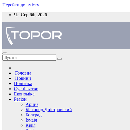
Перейти до вмісту
Чт. Сер 6th, 2026
Головна
Новини
Політика
Суспільство
Економіка
Регіон
Арциз
Білгород-Дністровский
Болград
Ізмаїл
Кілія