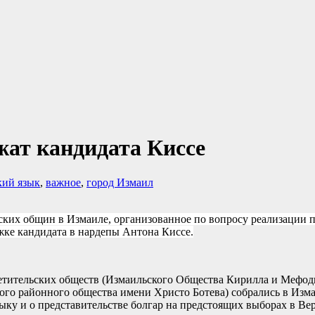
ат кандидата Киссе
кий язык
,
важное
,
город Измаил
ких общин в Измаиле, организованное по вопросу реализации пр
жке кандидата в нардепы Антона Киссе.
светительских обществ (Измаильского Общества Кирилла и Мефо
го районного общества имени Христо Ботева) собрались в Измаи
зыку и о представительстве болгар на предстоящих выборах в В