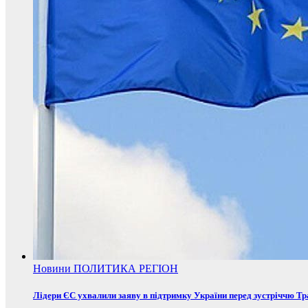
Новини
ПОЛИТИКА
РЕГІОН
Лідери ЄС ухвалили заяву в підтримку України перед зустріччю Т