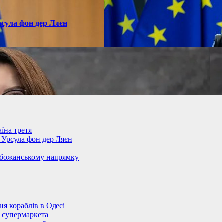
рсула фон дер Ляєн
їна третя
– Урсула фон дер Ляєн
обожанському напрямку
 кораблів в Одесі
 супермаркета