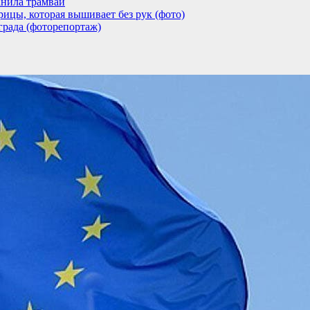
анила трамвай
ицы, которая вышивает без рук (фото)
града (фоторепортаж)