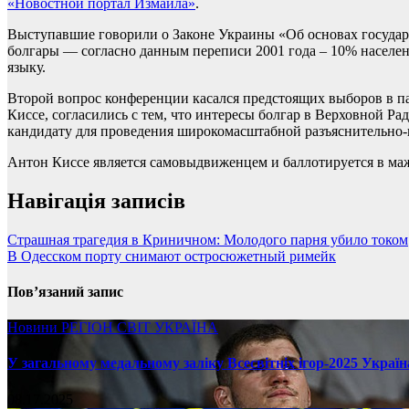
«Новостной портал Измаила»
.
Выступавшие говорили о Законе Украины «Об основах государс
болгары — согласно данным переписи 2001 года – 10% населен
языку.
Второй вопрос конференции касался предстоящих выборов в па
Киссе, согласились с тем, что интересы болгар в Верховной Ра
кандидату для проведения широкомасштабной разъяснительно-
Антон Киссе является самовыдвиженцем и баллотируется в ма
Навігація записів
Страшная трагедия в Криничном: Молодого парня убило током
В Одесском порту снимают остросюжетный римейк
Пов’язаний запис
Новини
РЕГІОН
СВІТ
УКРАЇНА
У загальному медальному заліку Всесвітніх ігор-2025 Україн
08.17.2025