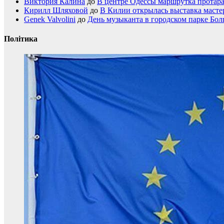
Виктория Калина
до
В центре Одессы маршрутка протар
Кирилл Шляховой
до
В Килии открылась выставка мастер
Genek Valvolini
до
День музыканта в городском парке Бол
Політика