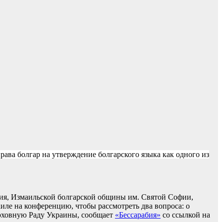
ава болгар на утверждение болгарского языка как одного из
дия, Измаильской болгарской общины им. Святой Софии,
ле на конференцию, чтобы рассмотреть два вопроса: о
ерховную Раду Украины, сообщает
«Бессарабия»
со ссылкой на