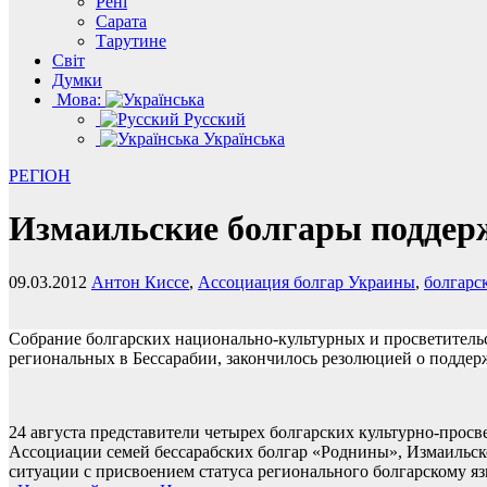
Рені
Сарата
Тарутине
Світ
Думки
Мова:
Русский
Українська
РЕГІОН
Измаильские болгары поддерж
09.03.2012
Антон Киссе
,
Ассоциация болгар Украины
,
болгарс
Собрание болгарских национально-культурных и просветительс
региональных в Бессарабии, закончилось резолюцией о поддер
24 августа представители четырех болгарских культурно-про
Ассоциации семей бессарабских болгар «Роднины», Измаильско
ситуации с присвоением статуса регионального болгарскому я