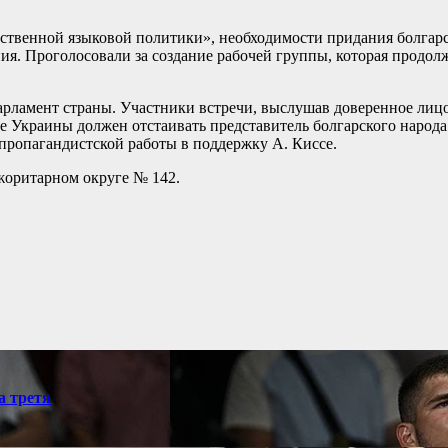
твенной языковой политики», необходимости придания болгарско
ия. Проголосовали за создание рабочей группы, которая продол
рламент страны. Участники встречи, выслушав доверенное лицо
де Украины должен отстаивать представитель болгарского народа.
пропагандистской работы в поддержку А. Киссе.
жоритарном округе № 142.
а третя