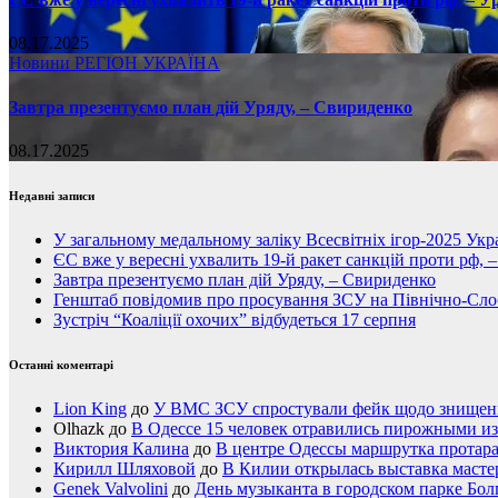
08.17.2025
Новини
РЕГІОН
УКРАЇНА
Завтра презентуємо план дій Уряду, – Свириденко
08.17.2025
Недавні записи
У загальному медальному заліку Всесвітніх ігор-2025 Укра
ЄС вже у вересні ухвалить 19-й ракет санкцій проти рф, 
Завтра презентуємо план дій Уряду, – Свириденко
Генштаб повідомив про просування ЗСУ на Північно-Сл
Зустріч “Коаліції охочих” відбудеться 17 серпня
Останні коментарі
Lion King
до
У ВМС ЗСУ спростували фейк щодо знищення
Olhazk
до
В Одессе 15 человек отравились пирожными из
Виктория Калина
до
В центре Одессы маршрутка протар
Кирилл Шляховой
до
В Килии открылась выставка мастер
Genek Valvolini
до
День музыканта в городском парке Бол