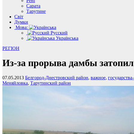
Рені
Сарата
Тарутине
Світ
Думки
Мова:
Русский
Українська
РЕГІОН
Из-за прорыва дамбы затопил
07.05.2013
Белгород-Днестровский район
,
важное
,
государства
Меняйловка
,
Тарутинский район