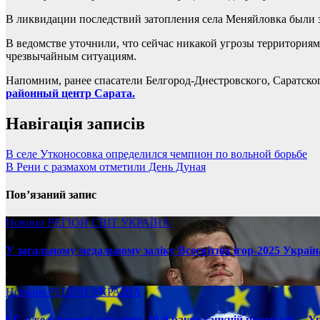
В ликвидации последствий затопления села Меняйловка были з
В ведомстве уточнили, что сейчас никакой угрозы территориям
чрезвычайным ситуациям.
Напомним, ранее спасатели Белгород-Днестровского, Саратско
районный центр Сарата.
Навігація записів
В селе Утконосовка определился чемпион по вольной борьбе
В Рени с размахом отметили День Дуная
Пов’язаний запис
Новини
РЕГІОН
СВІТ
УКРАЇНА
У загальному медальному заліку Всесвітніх ігор-2025 Україн
08.17.2025
Новини
РЕГІОН
УКРАЇНА
ЄС вже у вересні ухвалить 19-й ракет санкцій проти рф, – У