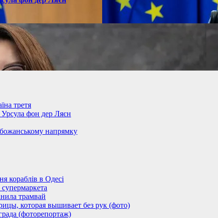
їна третя
– Урсула фон дер Ляєн
обожанському напрямку
 кораблів в Одесі
 супермаркета
анила трамвай
ицы, которая вышивает без рук (фото)
града (фоторепортаж)