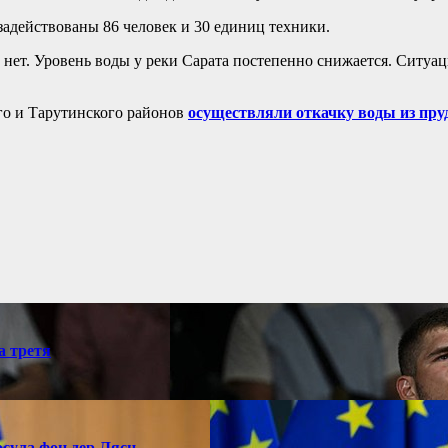
адействованы 86 человек и 30 единиц техники.
 нет. Уровень воды у реки Сарата постепенно снижается. Ситуа
го и Тарутинского районов
осуществляли откачку воды из пр
а третя
рсула фон дер Ляєн