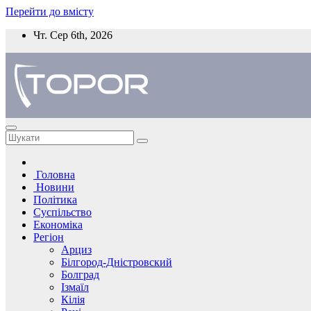
Перейти до вмісту
Чт. Сер 6th, 2026
Головна
Новини
Політика
Суспільство
Економіка
Регіон
Арциз
Білгород-Дністровский
Болград
Ізмаїл
Кілія