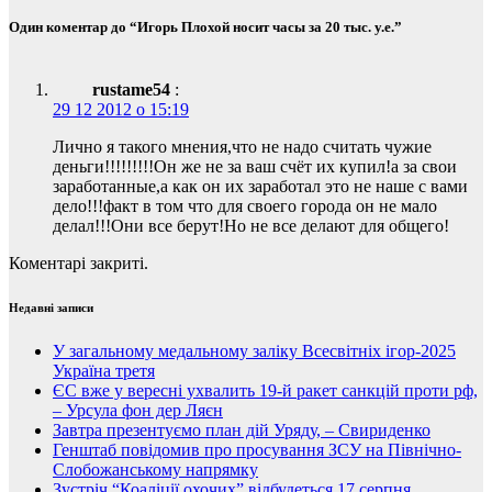
Один коментар до “Игорь Плохой носит часы за 20 тыс. у.е.”
rustame54
:
29 12 2012 о 15:19
Лично я такого мнения,что не надо считать чужие
деньги!!!!!!!!!Он же не за ваш счёт их купил!а за свои
заработанные,а как он их заработал это не наше с вами
дело!!!факт в том что для своего города он не мало
делал!!!Они все берут!Но не все делают для общего!
Коментарі закриті.
Недавні записи
У загальному медальному заліку Всесвітніх ігор-2025
Україна третя
ЄС вже у вересні ухвалить 19-й ракет санкцій проти рф,
– Урсула фон дер Ляєн
Завтра презентуємо план дій Уряду, – Свириденко
Генштаб повідомив про просування ЗСУ на Північно-
Слобожанському напрямку
Зустріч “Коаліції охочих” відбудеться 17 серпня