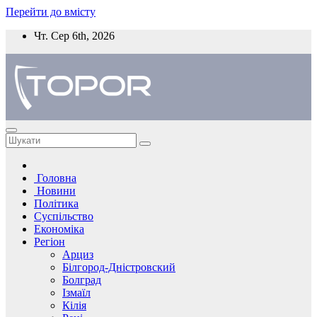
Перейти до вмісту
Чт. Сер 6th, 2026
Головна
Новини
Політика
Суспільство
Економіка
Регіон
Арциз
Білгород-Дністровский
Болград
Ізмаїл
Кілія