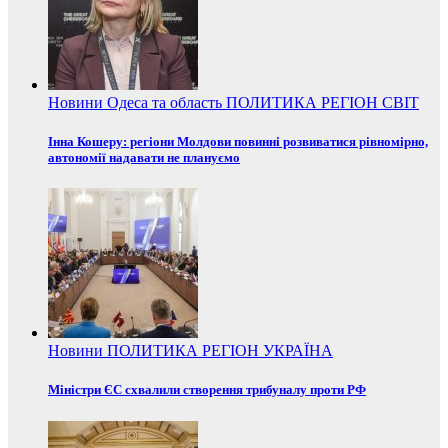
Новини
Одеса та область
ПОЛИТИКА
РЕГІОН
СВІТ
Інна Кошеру: регіони Молдови повинні розвиватися рівномірно,
автономії надавати не плануємо
Новини
ПОЛИТИКА
РЕГІОН
УКРАЇНА
Міністри ЄС схвалили створення трибуналу проти РФ