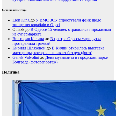
Останні коментарі
Lion King
до
У ВМС ЗСУ спростували фейк щодо
знищення кораблів в Одесі
Olhazk
до
В Одессе 15 человек отравились пирожными
из супермаркета
Виктория Калина
до
В центре Одессы маршрутка
протаранила трамвай
Кирилл Шляховой
до
В Килии открылась выставка
мастерицы, которая вышивает без рук (фото)
Genek Valvolini
до
День музыканта в городском парке
Болграда (фоторепортаж)
Політика