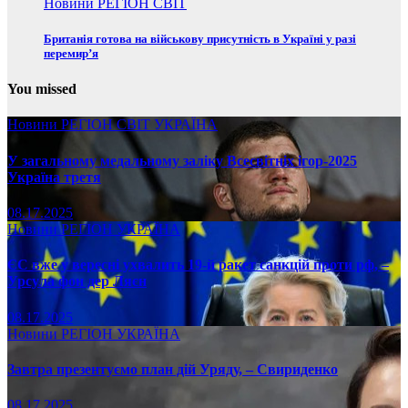
Новини
РЕГІОН
СВІТ
Британія готова на військову присутність в Україні у разі
перемир’я
You missed
Новини
РЕГІОН
СВІТ
УКРАЇНА
У загальному медальному заліку Всесвітніх ігор-2025
Україна третя
08.17.2025
Новини
РЕГІОН
УКРАЇНА
ЄС вже у вересні ухвалить 19-й ракет санкцій проти рф, –
Урсула фон дер Ляєн
08.17.2025
Новини
РЕГІОН
УКРАЇНА
Завтра презентуємо план дій Уряду, – Свириденко
08.17.2025