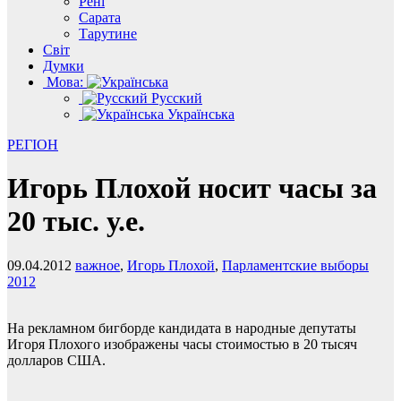
Рені
Сарата
Тарутине
Світ
Думки
Мова:
Русский
Українська
РЕГІОН
Игорь Плохой носит часы за
20 тыс. у.е.
09.04.2012
важное
,
Игорь Плохой
,
Парламентские выборы
2012
На рекламном бигборде кандидата в народные депутаты
Игоря Плохого изображены часы стоимостью в 20 тысяч
долларов США.