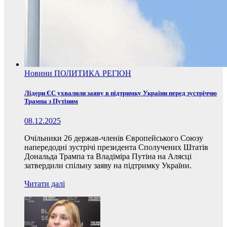
Новини
ПОЛИТИКА
РЕГІОН
Лідери ЄС ухвалили заяву в підтримку України перед зустріччю
Трампа з Путіним
08.12.2025
Очільники 26 держав-членів Європейського Союзу
напередодні зустрічі президента Сполучених Штатів
Дональда Трампа та Владіміра Путіна на Алясці
затвердили спільну заяву на підтримку України.
Читати далі