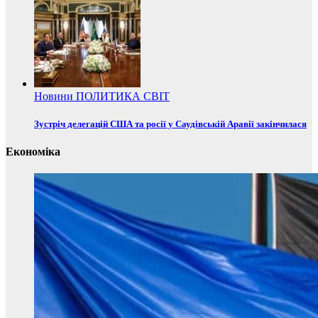
Новини
ПОЛИТИКА
СВІТ
Зустріч делегацій США та росії у Саудівській Аравії закінчилася
Економіка