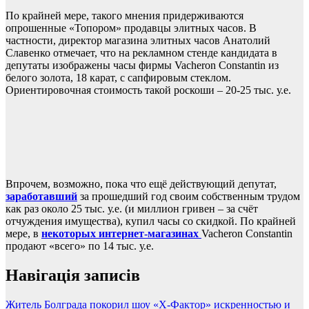
По крайней мере, такого мнения придерживаются
опрошенные «Топором» продавцы элитных часов. В
частности, директор магазина элитных часов Анатолий
Славенко отмечает, что на рекламном стенде кандидата в
депутаты изображены часы фирмы Vacheron Constantin из
белого золота, 18 карат, с сапфировым стеклом.
Ориентировочная стоимость такой роскоши – 20-25 тыс. у.е.
Впрочем, возможно, пока что ещё действующий депутат,
заработавший
за прошедший год своим собственным трудом
как раз около 25 тыс. у.е. (и миллион гривен – за счёт
отчуждения имущества), купил часы со скидкой. По крайней
мере, в
некоторых интернет-магазинах
Vacheron Constantin
продают «всего» по 14 тыс. у.е.
Навігація записів
Житель Болграда покорил шоу «Х-Фактор» искренностью и