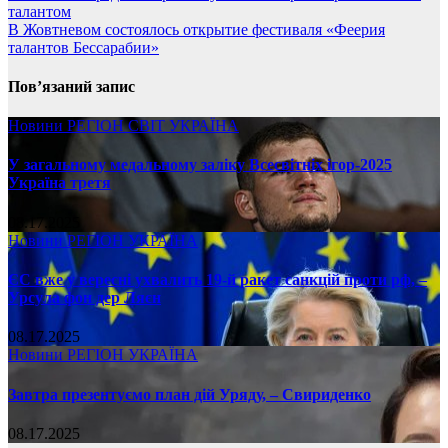
талантом
В Жовтневом состоялось открытие фестиваля «Феерия
талантов Бессарабии»
Пов’язаний запис
Новини
РЕГІОН
СВІТ
УКРАЇНА
У загальному медальному заліку Всесвітніх ігор-2025
Україна третя
08.17.2025
Новини
РЕГІОН
УКРАЇНА
ЄС вже у вересні ухвалить 19-й ракет санкцій проти рф, –
Урсула фон дер Ляєн
08.17.2025
Новини
РЕГІОН
УКРАЇНА
Завтра презентуємо план дій Уряду, – Свириденко
08.17.2025