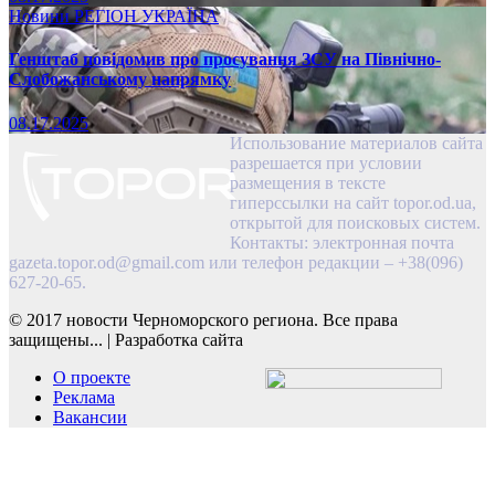
Новини
РЕГІОН
УКРАЇНА
Генштаб повідомив про просування ЗСУ на Північно-
Слобожанському напрямку
08.17.2025
Использование материалов сайта
разрешается при условии
размещения в тексте
гиперссылки на сайт topor.od.ua,
открытой для поисковых систем.
Контакты: электронная почта
gazeta.topor.od@gmail.com
или телефон редакции – +38(096)
627-20-65.
© 2017 новости Черноморского региона. Все права
защищены...
|
Разработка сайта
О проекте
Реклама
Вакансии