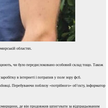
омирській областях.
працюють, чи було передислоковано особовий склад тощо. Також
робітку в інтернеті і потрапив у поле зору фсб.
лужбовці. Перебуваючи поблизу «потрібного» об’єкту, інформатор
Житомирщини, де він продовжив шпигувати за відпрацьованим