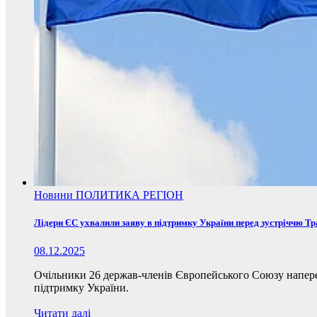
Новини
ПОЛИТИКА
РЕГІОН
Лідери ЄС ухвалили заяву в підтримку України перед зустріччю Т
08.12.2025
Очільники 26 держав-членів Європейського Союзу наперед
підтримку України.
Читати далі