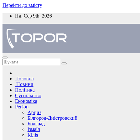
Перейти до вмісту
Нд. Сер 9th, 2026
Головна
Новини
Політика
Суспільство
Економіка
Регіон
Арциз
Білгород-Дністровский
Болград
Ізмаїл
Кілія