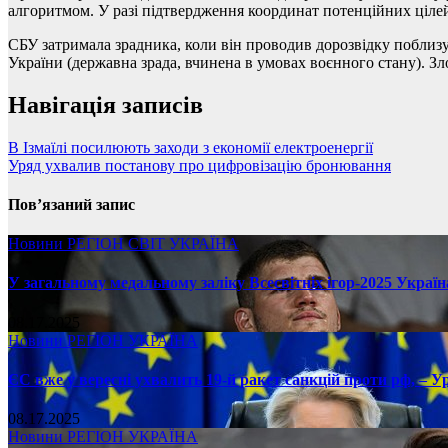
алгоритмом. У разі підтвердження координат потенційних цілей
СБУ затримала зрадника, коли він проводив дорозвідку поблизу
України (державна зрада, вчинена в умовах воєнного стану). З
Навігація записів
В Ізмаїлі посилюють заходи з економії електроенергії
Уряд ухвалив постанову про цифровізацію бронювання
Пов’язаний запис
Новини
РЕГІОН
СВІТ
УКРАЇНА
У загальному медальному заліку Всесвітніх ігор-2025 Україн
08.17.2025
Новини
РЕГІОН
УКРАЇНА
ЄС вже у вересні ухвалить 19-й ракет санкцій проти рф, – У
08.17.2025
Новини
РЕГІОН
УКРАЇНА