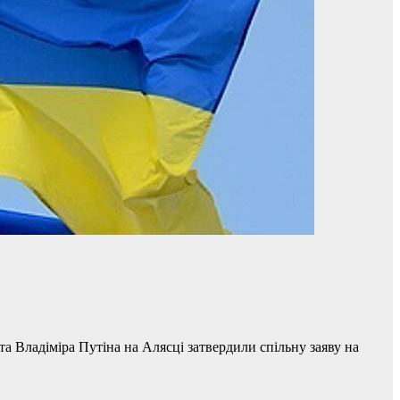
 Владіміра Путіна на Алясці затвердили спільну заяву на