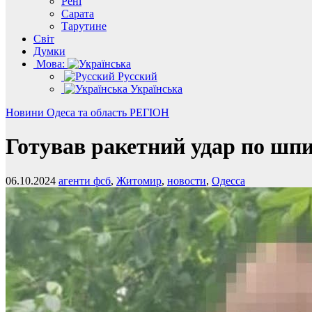
Рені
Сарата
Тарутине
Світ
Думки
Мова:
Русский
Українська
Новини
Одеса та область
РЕГІОН
Готував ракетний удар по шп
06.10.2024
агенти фсб
,
Житомир
,
новости
,
Одесса