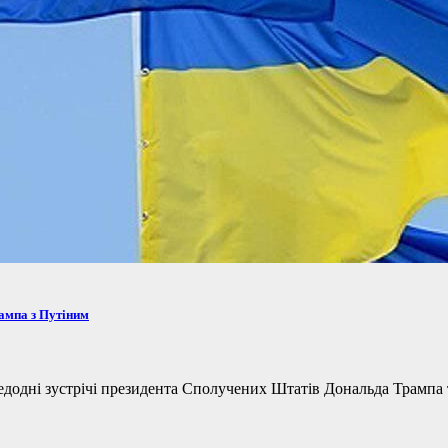
рампа з Путіним
одні зустрічі президента Сполучених Штатів Дональда Трампа та