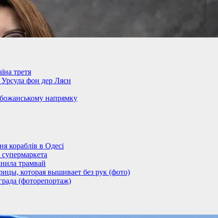
їна третя
– Урсула фон дер Ляєн
обожанському напрямку
 кораблів в Одесі
 супермаркета
анила трамвай
ицы, которая вышивает без рук (фото)
града (фоторепортаж)