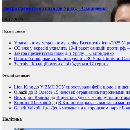
Завтра презентуємо план дій Уряду, – Свириденко
08.17.2025
Недавні записи
У загальному медальному заліку Всесвітніх ігор-2025 Укра
ЄС вже у вересні ухвалить 19-й ракет санкцій проти рф, 
Завтра презентуємо план дій Уряду, – Свириденко
Генштаб повідомив про просування ЗСУ на Північно-Сл
Зустріч “Коаліції охочих” відбудеться 17 серпня
Останні коментарі
Lion King
до
У ВМС ЗСУ спростували фейк щодо знищення
Olhazk
до
В Одессе 15 человек отравились пирожными из
Виктория Калина
до
В центре Одессы маршрутка протар
Кирилл Шляховой
до
В Килии открылась выставка мастер
Genek Valvolini
до
День музыканта в городском парке Бол
Політика