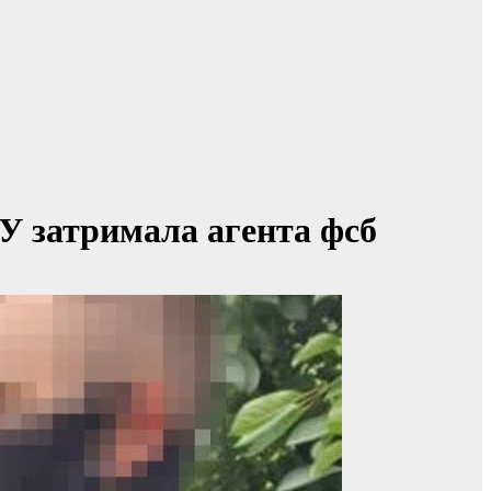
У затримала агента фсб