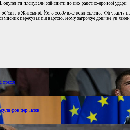
, окупанти планували здійснити по них ракетно-дронові удари.
 об’єкту в Житомирі. Його особу вже встановлено. Фігуранту пов
ловмисник перебуває під вартою. Йому загрожує довічне ув’язнен
а третя
рсула фон дер Ляєн