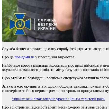
Служба безпеки зірвала ще одну спробу фсб отримати актуальні
Про це
повідомили
у пресслужбі відомства.
Найбільше ворога цікавила інформація про вищі військові навч
окупанти намагалися розвідати місця базування шпиталів та ін
Щоб отримати розвіддані, російська спецслужба залучила свого
За вказівкою окупантів він щодня обходив декілька локацій в о
спостерігав за його периметром та контрольно-пропускними пун
Український літак вперше уразив ціль на території росії
Про всі отримані відомості агент месенджером звітував своєм