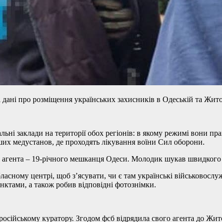
 дані про розміщення українських захисників в Одеській та Жит
альні заклади на території обох регіонів: в якому режимі вони 
ших медустанов, де проходять лікування воїни Сил оборони.
 агента – 19-річного мешканця Одеси. Молодик шукав швидкого за
бласному центрі, щоб з’ясувати, чи є там українські військовос
ктами, а також робив відповідні фотознімки.
у російському куратору. Згодом фсб відрядила свого агента до 