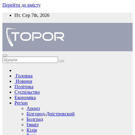
Перейти до вмісту
Пт. Сер 7th, 2026
Головна
Новини
Політика
Суспільство
Економіка
Регіон
Арциз
Білгород-Дністровский
Болград
Ізмаїл
Кілія