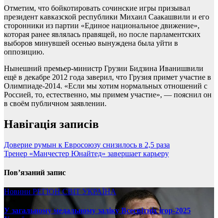
Отметим, что бойкотировать сочинские игры призывал
президент кавказской республики Михаил Саакашвили и его
сторонники из партии «Единое национальное движение»,
которая ранее являлась правящей, но после парламентских
выборов минувшей осенью вынуждена была уйти в
оппозицию.
Нынешний премьер-министр Грузии Бидзина Иванишвили
ещё в декабре 2012 года заверил, что Грузия примет участие в
Олимпиаде-2014. «Если мы хотим нормальных отношений с
Россией, то, естественно, мы примем участие», — пояснил он
в своём публичном заявлении.
Навігація записів
Доверие румын к Евросоюзу снизилось в 2,5 раза
Тренер «Манчестер Юнайтед» завершает карьеру
Пов’язаний запис
Новини
РЕГІОН
СВІТ
УКРАЇНА
У загальному медальному заліку Всесвітніх ігор-2025