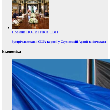
Новини
ПОЛИТИКА
СВІТ
Зустріч делегацій США та росії у Саудівській Аравії закінчилася
Економіка