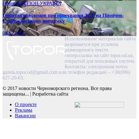
Новини
РЕГІОН
УКРАЇНА
Генштаб повідомив про просування ЗСУ на Північно-
Слобожанському напрямку
08.17.2025
Использование материалов сайта
разрешается при условии
размещения в тексте
гиперссылки на сайт topor.od.ua,
открытой для поисковых систем.
Контакты: электронная почта
gazeta.topor.od@gmail.com
или телефон редакции – +38(096)
627-20-65.
© 2017 новости Черноморского региона. Все права
защищены...
|
Разработка сайта
О проекте
Реклама
Вакансии