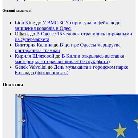
Останні коментарі
Lion King
до
У ВМС ЗСУ спростували фейк щодо
знищення кораблів в Одесі
Olhazk
до
В Одессе 15 человек отравились пирожными
из супермаркета
Виктория Калина
до
В центре Одессы маршрутка
протаранила трамвай
Кирилл Шляховой
до
В Килии открылась выставка
мастерицы, которая вышивает без рук (фото)
Genek Valvolini
до
День музыканта в городском парке
Болграда (фоторепортаж)
Політика