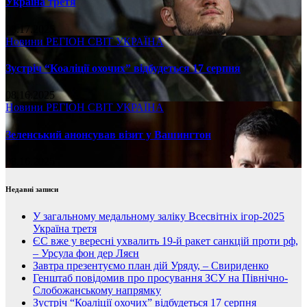
Україна третя
08.17.2025
Новини
РЕГІОН
СВІТ
УКРАЇНА
Зустріч “Коаліції охочих” відбудеться 17 серпня
08.16.2025
Новини
РЕГІОН
СВІТ
УКРАЇНА
Зеленський анонсував візит у Вашингтон
08.16.2025
Недавні записи
У загальному медальному заліку Всесвітніх ігор-2025
Україна третя
ЄС вже у вересні ухвалить 19-й ракет санкцій проти рф,
– Урсула фон дер Ляєн
Завтра презентуємо план дій Уряду, – Свириденко
Генштаб повідомив про просування ЗСУ на Північно-
Слобожанському напрямку
Зустріч “Коаліції охочих” відбудеться 17 серпня