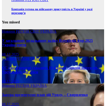
Британія готова на військову присутність в Україні у разі
перемир’я
You missed
Новини
РЕГІОН
СВІТ
УКРАЇНА
У загальному медальному заліку Всесвітніх ігор-2025
Україна третя
08.17.2025
Новини
РЕГІОН
УКРАЇНА
ЄС вже у вересні ухвалить 19-й ракет санкцій проти рф, –
Урсула фон дер Ляєн
08.17.2025
Новини
РЕГІОН
УКРАЇНА
Завтра презентуємо план дій Уряду, – Свириденко
08.17.2025