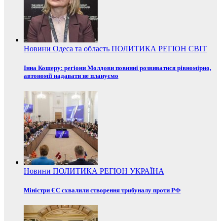
Новини
Одеса та область
ПОЛИТИКА
РЕГІОН
СВІТ
Інна Кошеру: регіони Молдови повинні розвиватися рівномірно,
автономії надавати не плануємо
Новини
ПОЛИТИКА
РЕГІОН
УКРАЇНА
Міністри ЄС схвалили створення трибуналу проти РФ