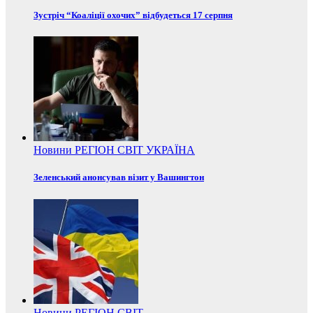
Зустріч “Коаліції охочих” відбудеться 17 серпня
Новини
РЕГІОН
СВІТ
УКРАЇНА
Зеленський анонсував візит у Вашингтон
Новини
РЕГІОН
СВІТ