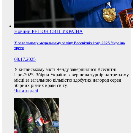
Новини
РЕГІОН
СВІТ
УКРАЇНА
У загальному медальному заліку Всесвітніх ігор-2025 Україна
третя
08.17.2025
У китайському місті Ченду завершилися Всесвітні
ігри-2025. Збірна України завершила турнір на третьому
місці за загальною кількістю здобутих нагород серед
збірних різних країн світу.
Читати далі