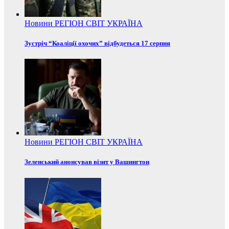
Новини
РЕГІОН
СВІТ
УКРАЇНА
Зустріч “Коаліції охочих” відбудеться 17 серпня
Новини
РЕГІОН
СВІТ
УКРАЇНА
Зеленський анонсував візит у Вашингтон