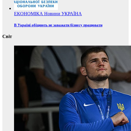
ЕКОНОМІКА
Новини
УКРАЇНА
В Україні обіцяють не заважати бізнесу працювати
Світ