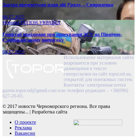
Завтра презентуємо план дій Уряду, – Свириденко
08.17.2025
Новини
РЕГІОН
УКРАЇНА
Генштаб повідомив про просування ЗСУ на Північно-
Слобожанському напрямку
08.17.2025
Использование материалов сайта
разрешается при условии
размещения в тексте
гиперссылки на сайт topor.od.ua,
открытой для поисковых систем.
Контакты: электронная почта
gazeta.topor.od@gmail.com
или телефон редакции – +38(096)
627-20-65.
© 2017 новости Черноморского региона. Все права
защищены...
|
Разработка сайта
О проекте
Реклама
Вакансии