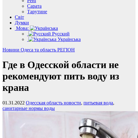
Рені
Сарата
Тарутине
Світ
Думки
Мова:
Русский
Українська
Новини
Одеса та область
РЕГІОН
Где в Одесской области не
рекомендуют пить воду из
крана
01.31.2022
Одесская область новости
,
питьевая вода
,
санитарные нормы воды