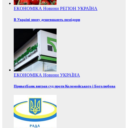
ЕКОНОМІКА
Новини
РЕГІОН
УКРАЇНА
В Україні знову дешевшають помідори
ЕКОНОМІКА
Новини
УКРАЇНА
ПриватБанк виграв суд проти Коломойського і Боголюбова