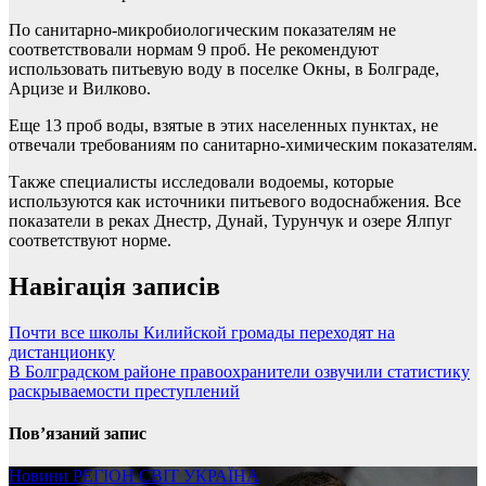
По санитарно-микробиологическим показателям не
соответствовали нормам 9 проб. Не рекомендуют
использовать питьевую воду в поселке Окны, в Болграде,
Арцизе и Вилково.
Еще 13 проб воды, взятые в этих населенных пунктах, не
отвечали требованиям по санитарно-химическим показателям.
Также специалисты исследовали водоемы, которые
используются как источники питьевого водоснабжения. Все
показатели в реках Днестр, Дунай, Турунчук и озере Ялпуг
соответствуют норме.
Навігація записів
Почти все школы Килийской громады переходят на
дистанционку
В Болградском районе правоохранители озвучили статистику
раскрываемости преступлений
Пов’язаний запис
Новини
РЕГІОН
СВІТ
УКРАЇНА