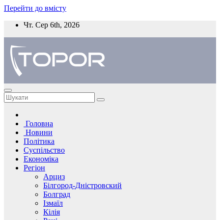
Перейти до вмісту
Чт. Сер 6th, 2026
Головна
Новини
Політика
Суспільство
Економіка
Регіон
Арциз
Білгород-Дністровский
Болград
Ізмаїл
Кілія