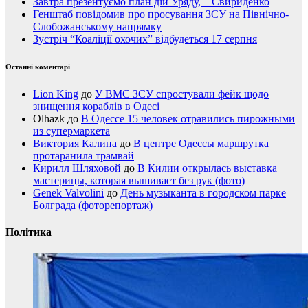
Завтра презентуємо план дій Уряду, – Свириденко
Генштаб повідомив про просування ЗСУ на Північно-
Слобожанському напрямку
Зустріч “Коаліції охочих” відбудеться 17 серпня
Останні коментарі
Lion King
до
У ВМС ЗСУ спростували фейк щодо
знищення кораблів в Одесі
Olhazk
до
В Одессе 15 человек отравились пирожными
из супермаркета
Виктория Калина
до
В центре Одессы маршрутка
протаранила трамвай
Кирилл Шляховой
до
В Килии открылась выставка
мастерицы, которая вышивает без рук (фото)
Genek Valvolini
до
День музыканта в городском парке
Болграда (фоторепортаж)
Політика