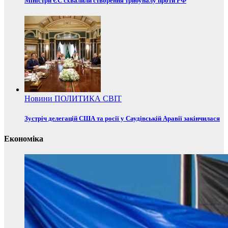
Міністри ЄС схвалили створення трибуналу проти РФ
Новини
ПОЛИТИКА
СВІТ
Зустріч делегацій США та росії у Саудівській Аравії закінчилася
Економіка