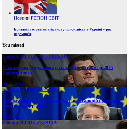
Новини
РЕГІОН
СВІТ
Британія готова на військову присутність в Україні у разі
перемир’я
You missed
Новини
РЕГІОН
СВІТ
УКРАЇНА
У загальному медальному заліку Всесвітніх ігор-2025
Україна третя
08.17.2025
Новини
РЕГІОН
УКРАЇНА
ЄС вже у вересні ухвалить 19-й ракет санкцій проти рф, –
Урсула фон дер Ляєн
08.17.2025
Новини
РЕГІОН
УКРАЇНА