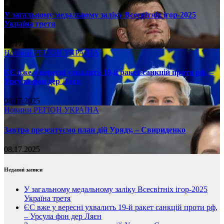
У загальному медальному заліку Всесвітніх ігор-2025
Україна третя
08.17.2025
Новини
РЕГІОН
УКРАЇНА
ЄС вже у вересні ухвалить 19-й ракет санкцій проти рф, –
Урсула фон дер Ляєн
08.17.2025
Новини
РЕГІОН
УКРАЇНА
Завтра презентуємо план дій Уряду, – Свириденко
08.17.2025
Недавні записи
У загальному медальному заліку Всесвітніх ігор-2025
Україна третя
ЄС вже у вересні ухвалить 19-й ракет санкцій проти рф,
– Урсула фон дер Ляєн