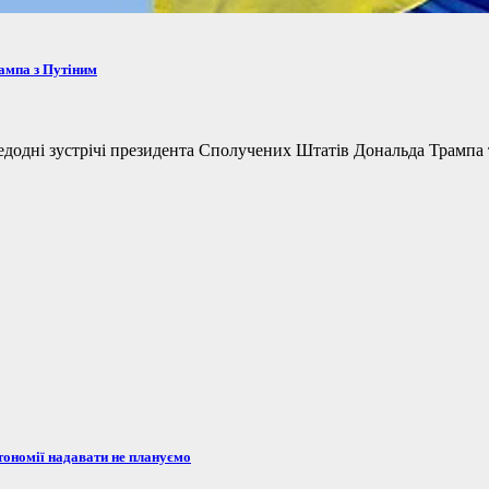
рампа з Путіним
одні зустрічі президента Сполучених Штатів Дональда Трампа та
тономії надавати не плануємо