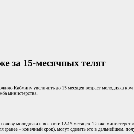
е за 15-месячных телят
я
ило Кабмину увеличить до 15 месяцев возраст молодняка крупно
жба министерства.
ю голову молодняка в возрасте 12-15 месяцев. Также министерст
ля (ранее – конечный срок), могут сделать это в дальнейшем, пол