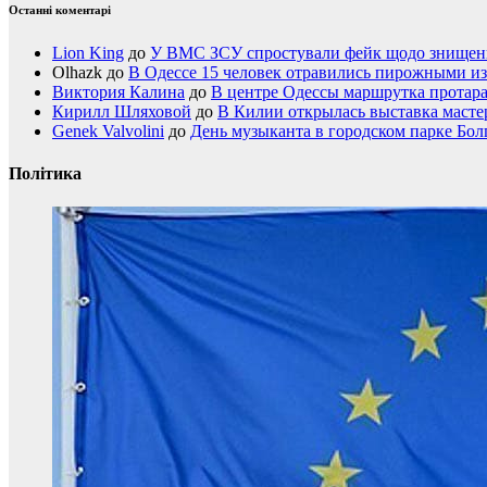
Останні коментарі
Lion King
до
У ВМС ЗСУ спростували фейк щодо знищення
Olhazk
до
В Одессе 15 человек отравились пирожными из
Виктория Калина
до
В центре Одессы маршрутка протар
Кирилл Шляховой
до
В Килии открылась выставка мастер
Genek Valvolini
до
День музыканта в городском парке Бол
Політика