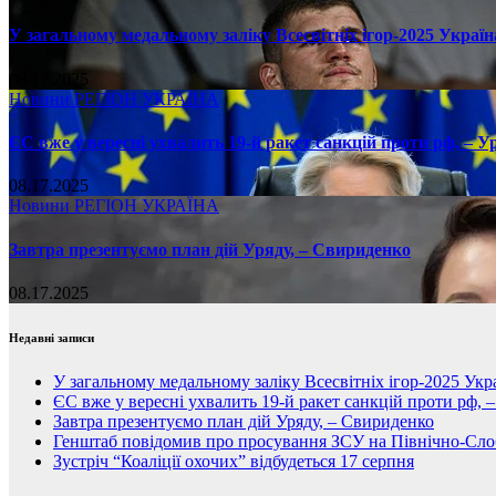
У загальному медальному заліку Всесвітніх ігор-2025 Україн
08.17.2025
Новини
РЕГІОН
УКРАЇНА
ЄС вже у вересні ухвалить 19-й ракет санкцій проти рф, – У
08.17.2025
Новини
РЕГІОН
УКРАЇНА
Завтра презентуємо план дій Уряду, – Свириденко
08.17.2025
Недавні записи
У загальному медальному заліку Всесвітніх ігор-2025 Укра
ЄС вже у вересні ухвалить 19-й ракет санкцій проти рф, 
Завтра презентуємо план дій Уряду, – Свириденко
Генштаб повідомив про просування ЗСУ на Північно-Сл
Зустріч “Коаліції охочих” відбудеться 17 серпня