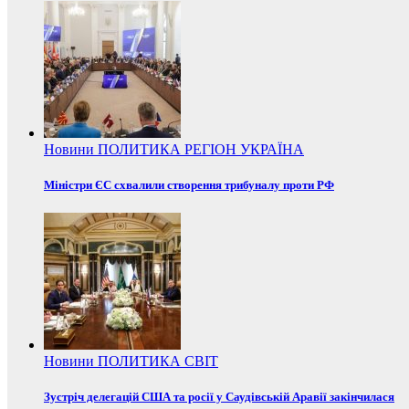
Новини
ПОЛИТИКА
РЕГІОН
УКРАЇНА
Міністри ЄС схвалили створення трибуналу проти РФ
Новини
ПОЛИТИКА
СВІТ
Зустріч делегацій США та росії у Саудівській Аравії закінчилася