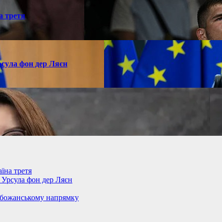
а третя
рсула фон дер Ляєн
їна третя
– Урсула фон дер Ляєн
обожанському напрямку