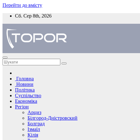
Перейти до вмісту
Сб. Сер 8th, 2026
Головна
Новини
Політика
Суспільство
Економіка
Регіон
Арциз
Білгород-Дністровский
Болград
Ізмаїл
Кілія