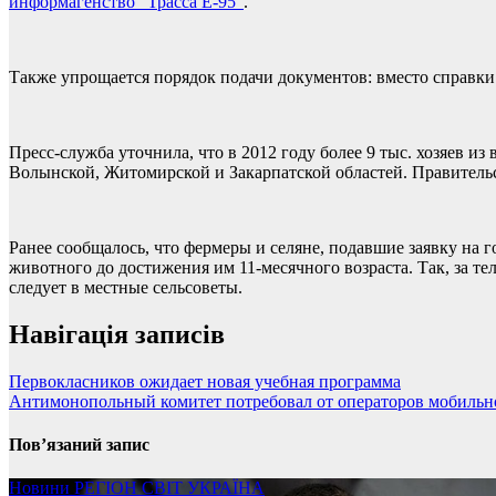
информагенство “Трасса Е-95”
.
Также упрощается порядок подачи документов: вместо справки 
Пресс-служба уточнила, что в 2012 году более 9 тыс. хозяев из
Волынской, Житомирской и Закарпатской областей. Правительс
Ранее сообщалось, что фермеры и селяне, подавшие заявку на 
животного до достижения им 11-месячного возраста. Так, за теле
следует в местные сельсоветы.
Навігація записів
Первокласников ожидает новая учебная программа
Антимонопольный комитет потребовал от операторов мобильн
Пов’язаний запис
Новини
РЕГІОН
СВІТ
УКРАЇНА