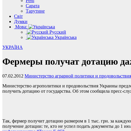
Рені
Сарата
Тарутине
Світ
Думки
Мова:
Русский
Українська
УКРАЇНА
Фермеры получат дотацию даж
07.02.2012
Министерство аграрной политики и продовольстви
Министерство агрополитики и продовольствия Украины предлож
получить дотацию от государства. Об этом сообщила пресс-слу
Так, фермер получит дотацию размером в 1 тыс. грн. за кажду
получение дотации: те, кто не успел подать документы до 1 ию