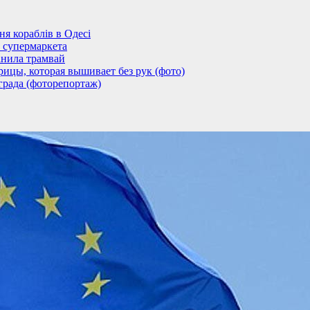
 кораблів в Одесі
 супермаркета
анила трамвай
ицы, которая вышивает без рук (фото)
града (фоторепортаж)