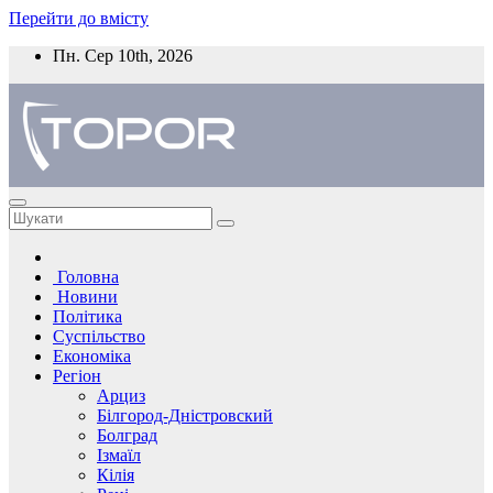
Перейти до вмісту
Пн. Сер 10th, 2026
Головна
Новини
Політика
Суспільство
Економіка
Регіон
Арциз
Білгород-Дністровский
Болград
Ізмаїл
Кілія