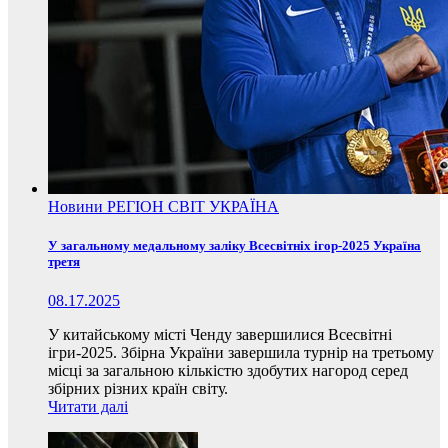
Новини
РЕГІОН
СВІТ
УКРАЇНА
У загальному медальному заліку Всесвітніх ігор-2025 Україна
третя
08.17.2025
У китайському місті Ченду завершилися Всесвітні
ігри-2025. Збірна України завершила турнір на третьому
місці за загальною кількістю здобутих нагород серед
збірних різних країн світу.
Читати далі