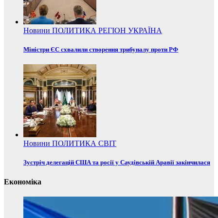
Новини
ПОЛИТИКА
РЕГІОН
УКРАЇНА
Міністри ЄС схвалили створення трибуналу проти РФ
Новини
ПОЛИТИКА
СВІТ
Зустріч делегацій США та росії у Саудівській Аравії закінчилася
Економіка