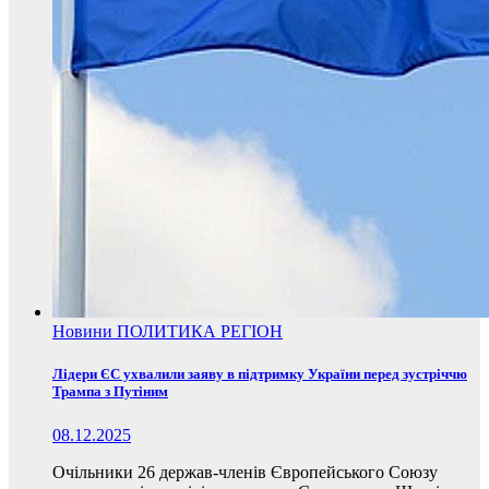
Новини
ПОЛИТИКА
РЕГІОН
Лідери ЄС ухвалили заяву в підтримку України перед зустріччю
Трампа з Путіним
08.12.2025
Очільники 26 держав-членів Європейського Союзу