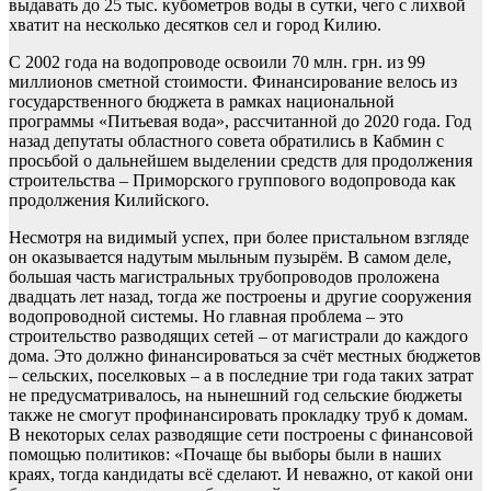
выдавать до 25 тыс. кубометров воды в сутки, чего с лихвой
хватит на несколько десятков сел и город Килию.
С 2002 года на водопроводе освоили 70 млн. грн. из 99
миллионов сметной стоимости. Финансирование велось из
государственного бюджета в рамках национальной
программы «Питьевая вода», рассчитанной до 2020 года. Год
назад депутаты областного совета обратились в Кабмин с
просьбой о дальнейшем выделении средств для продолжения
строительства – Приморского группового водопровода как
продолжения Килийского.
Несмотря на видимый успех, при более пристальном взгляде
он оказывается надутым мыльным пузырём. В самом деле,
большая часть магистральных трубопроводов проложена
двадцать лет назад, тогда же построены и другие сооружения
водопроводной системы. Но главная проблема – это
строительство разводящих сетей – от магистрали до каждого
дома. Это должно финансироваться за счёт местных бюджетов
– сельских, поселковых – а в последние три года таких затрат
не предусматривалось, на нынешний год сельские бюджеты
также не смогут профинансировать прокладку труб к домам.
В некоторых селах разводящие сети построены с финансовой
помощью политиков: «Почаще бы выборы были в наших
краях, тогда кандидаты всё сделают. И неважно, от какой они