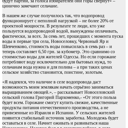
будут партии, за голоса избирателей они горы свернут» –
цинично замечают сельчане.
В нашем же случае получилось так, что водопровод
функционирует с неполной нагрузкой – не более 20% от
проектной мощности. В результате те люди, кто уже
пользуется водопроводной водой, вынуждены оплачивать,
фактически, за всех. За семь лет, прошедших с момента пуска
воды в первые три села, Новоселовку, Червоный Яр и
Шевченково, стоимость воды повысилась в семь раз – и
теперь составляет 6,50 грн. за кубометр. Это сравнимо со
стоимостью воды для жителей Одессы. Но если горожане
потребляют воду исключительно для бытовых нужд, то
сельчанам вода нужна и для полива – а при таких ценах
сельское хозяйство становится, поистине, золотым.
«Я надеялся, что наличие в селе водопровода даст
возможность моим землякам начать серьёзно заниматься
выращиванием овощей.», – рассказывает Новоселовский
сельский голова Григорий Пархоменко,- «От этого польза
будет всем. Горожане смогут купить свежие, качественные
продукты питания отечественного производства, а не
привезенные из Израиля и Испании. У сельских жителей
появится стабильный источник заработка. Молодежь будет
оставаться в селе. Начнет оживать и развиваться наша