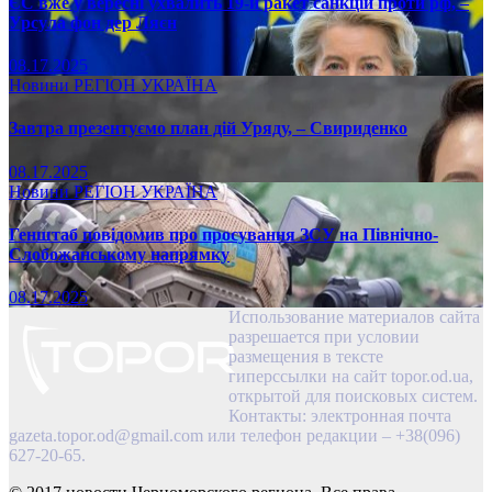
ЄС вже у вересні ухвалить 19-й ракет санкцій проти рф, –
Урсула фон дер Ляєн
08.17.2025
Новини
РЕГІОН
УКРАЇНА
Завтра презентуємо план дій Уряду, – Свириденко
08.17.2025
Новини
РЕГІОН
УКРАЇНА
Генштаб повідомив про просування ЗСУ на Північно-
Слобожанському напрямку
08.17.2025
Использование материалов сайта
разрешается при условии
размещения в тексте
гиперссылки на сайт topor.od.ua,
открытой для поисковых систем.
Контакты: электронная почта
gazeta.topor.od@gmail.com
или телефон редакции – +38(096)
627-20-65.