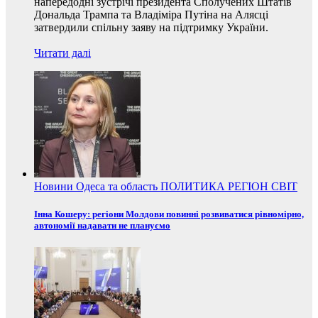
напередодні зустрічі президента Сполучених Штатів
Дональда Трампа та Владіміра Путіна на Алясці
затвердили спільну заяву на підтримку України.
Читати далі
Новини
Одеса та область
ПОЛИТИКА
РЕГІОН
СВІТ
Інна Кошеру: регіони Молдови повинні розвиватися рівномірно,
автономії надавати не плануємо