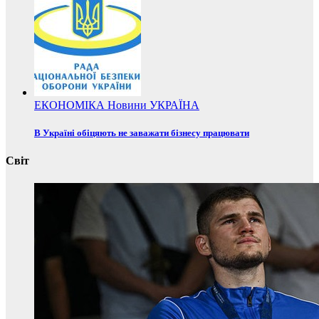
ЕКОНОМІКА
Новини
УКРАЇНА
В Україні обіцяють не заважати бізнесу працювати
Світ