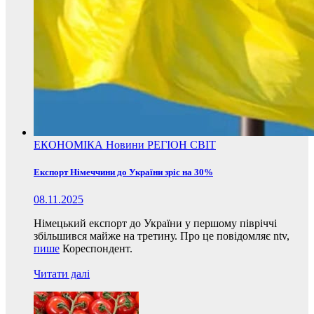
ЕКОНОМІКА
Новини
РЕГІОН
СВІТ
Експорт Німеччини до України зріс на 30%
08.11.2025
Німецький експорт до України у першому півріччі
збільшився майже на третину. Про це повідомляє ntv,
пише
Кореспондент.
Читати далі