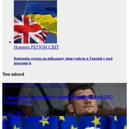
Новини
РЕГІОН
СВІТ
Британія готова на військову присутність в Україні у разі
перемир’я
You missed
Новини
РЕГІОН
СВІТ
УКРАЇНА
У загальному медальному заліку Всесвітніх ігор-2025
Україна третя
08.17.2025
Новини
РЕГІОН
УКРАЇНА