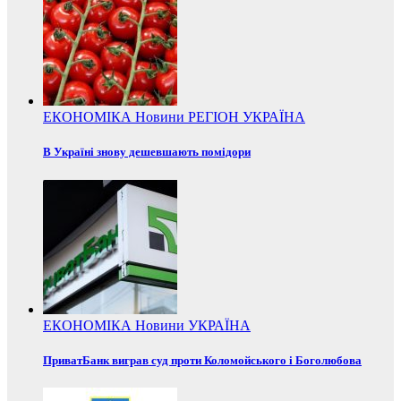
ЕКОНОМІКА
Новини
РЕГІОН
УКРАЇНА
В Україні знову дешевшають помідори
ЕКОНОМІКА
Новини
УКРАЇНА
ПриватБанк виграв суд проти Коломойського і Боголюбова