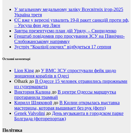
У загальному медальному заліку Всесвітніх ігор-2025
Україна третя
ЄС вже у вересні ухвалить 19-й ракет санкцій проти рф,
– Урсула фон дер Ляєн
Завтра презентуємо план дій Уряду, – Свириденко
Генштаб повідомив про просування ЗСУ на Північно-
Слобожанському напрямку
Зустріч “Коаліції охочих” відбудеться 17 серпня
Останні коментарі
Lion King
до
У ВМС ЗСУ спростували фейк щодо
знищення кораблів в Одесі
Olhazk
до
В Одессе 15 человек отравились пирожными
из супермаркета
Виктория Калина
до
В центре Одессы маршрутка
протаранила трамвай
Кирилл Шляховой
до
В Килии открылась выставка
мастерицы, которая вышивает без рук (фото)
Genek Valvolini
до
День музыканта в городском парке
Болграда (фоторепортаж)
Політика