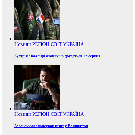
Новини
РЕГІОН
СВІТ
УКРАЇНА
Зустріч “Коаліції охочих” відбудеться 17 серпня
Новини
РЕГІОН
СВІТ
УКРАЇНА
Зеленський анонсував візит у Вашингтон