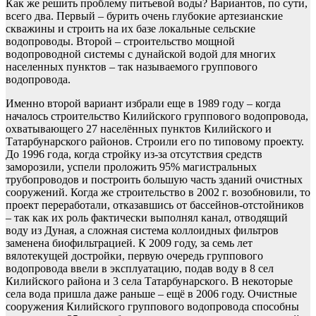
Как же решить проблему питьевой воды? Вариантов, по сути,
всего два. Первый – бурить очень глубокие артезианские
скважины и строить на их базе локальные сельские
водопроводы. Второй – строительство мощной
водопроводной системы с дунайской водой для многих
населенных пунктов – так называемого группового
водопровода.
Именно второй вариант избрали еще в 1989 году – когда
началось строительство Килийского группового водопровода,
охватывающего 27 населённых пунктов Килийского и
Татарбунарского районов. Строили его по типовому проекту.
До 1996 года, когда стройку из-за отсутствия средств
заморозили, успели проложить 95% магистральных
трубопроводов и построить большую часть зданий очистных
сооружений. Когда же строительство в 2002 г. возобновили, то
проект переработали, отказавшись от бассейнов-отстойников
– так как их роль фактически выполнял канал, отводящий
воду из Дуная, а сложная система коллоидных фильтров
заменена биофильтрацией. К 2009 году, за семь лет
вялотекущей достройки, первую очередь группового
водопровода ввели в эксплуатацию, подав воду в 8 сел
Килийского района и 3 села Татарбунарского. В некоторые
села вода пришла даже раньше – ещё в 2006 году. Очистные
сооружения Килийского группового водопровода способны