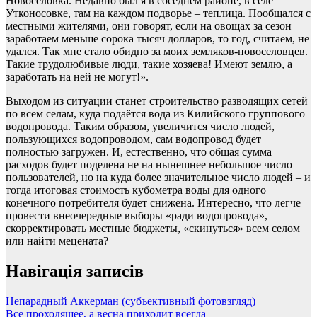
Новоселовка. Недавно был я в соседнем районе, в селе
Утконосовке, там на каждом подворье – теплица. Пообщался с
местными жителями, они говорят, если на овощах за сезон
заработаем меньше сорока тысяч долларов, то год, считаем, не
удался. Так мне стало обидно за моих земляков-новоселовцев.
Такие трудолюбивые люди, такие хозяева! Имеют землю, а
заработать на ней не могут!».
Выходом из ситуации станет строительство разводящих сетей
по всем селам, куда подаётся вода из Килийского группового
водопровода. Таким образом, увеличится число людей,
пользующихся водопроводом, сам водопровод будет
полностью загружен. И, естественно, что общая сумма
расходов будет поделена не на нынешнее небольшое число
пользователей, но на куда более значительное число людей – и
тогда итоговая стоимость кубометра воды для одного
конечного потребителя будет снижена. Интересно, что легче –
провести внеочередные выборы «ради водопровода»,
скорректировать местные бюджеты, «скинуться» всем селом
или найти мецената?
Навігація записів
Непарадный Аккерман (субъективный фотовзгляд)
Все проходящее, а весна приходит всегда