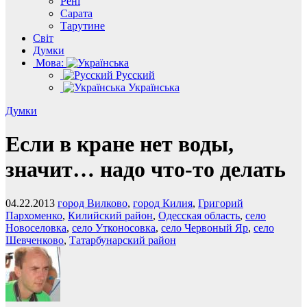
Рені
Сарата
Тарутине
Світ
Думки
Мова:
Русский
Українська
Думки
Если в кране нет воды,
значит… надо что-то делать
04.22.2013
город Вилково
,
город Килия
,
Григорий
Пархоменко
,
Килийский район
,
Одесская область
,
село
Новоселовка
,
село Утконосовка
,
село Червоный Яр
,
село
Шевченково
,
Татарбунарский район