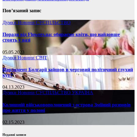
Пов’язаний запис
Думки
Новини
СУСПІЛЬСТВО
Поради від Flowers.ua: обираємо квіти, що найдовше
стоять у вазі
05.05.2023
Думки
Новини
СВІТ
Парламент Болгарії зайшов в черговий політичний глухий
кут?
04.13.2023
Думки
Новини
СУСПІЛЬСТВО
УКРАЇНА
Колишній військовополонений з острова Зміїний розповів
про життя у полоні
02.15.2023
Недавні записи