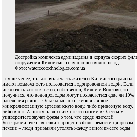
Достройка комплекса админздания и корпуса скорых фил
сооружений Килийского группового водопровода
Фото: waterecotechnologies.com.uа
Тем не менее, только пятая часть жителей Килийского района
имеют возможность пользоваться водопроводной водой. Если
исключить «горожан» из, собственно, Килии и Вилково, то
получится, что водопроводом могут похвастаться едва ли 10%
населения района. Остальные пьют либо излишне
минерализованную артезианскую воду, либо привозную воду,
либо вино. А потом на лекциях по этнологии в Одесском
университете звучат фразы о том, что среди жителей
Бессарабии очень высокий процент заболеваемости циррозом
печени – люди привыкли утолять жажду вином вместо воды.