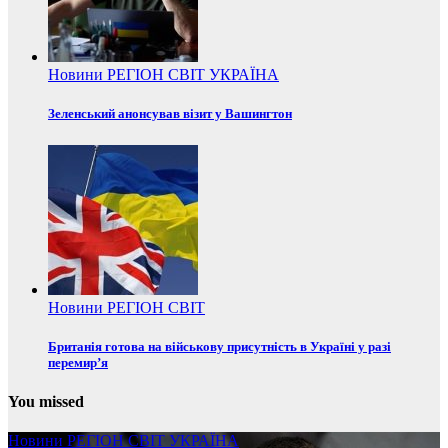
Новини
РЕГІОН
СВІТ
УКРАЇНА
Зеленський анонсував візит у Вашингтон
Новини
РЕГІОН
СВІТ
Британія готова на військову присутність в Україні у разі
перемир’я
You missed
Новини
РЕГІОН
СВІТ
УКРАЇНА