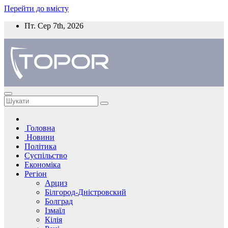
Перейти до вмісту
Пт. Сер 7th, 2026
Головна
Новини
Політика
Суспільство
Економіка
Регіон
Арциз
Білгород-Дністровский
Болград
Ізмаїл
Кілія