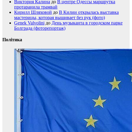
Виктория Калина
до
В центре Одессы маршрутка
протаранила трамвай
Кирилл Шляховой
до
В Килии открылась выставка
мастерицы, которая вышивает без рук (фото)
Genek Valvolini
до
День музыканта в городском парке
Болграда (фоторепортаж)
Політика