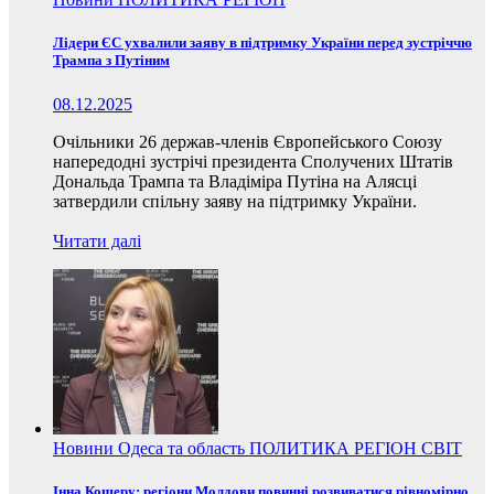
Лідери ЄС ухвалили заяву в підтримку України перед зустріччю
Трампа з Путіним
08.12.2025
Очільники 26 держав-членів Європейського Союзу
напередодні зустрічі президента Сполучених Штатів
Дональда Трампа та Владіміра Путіна на Алясці
затвердили спільну заяву на підтримку України.
Читати далі
Новини
Одеса та область
ПОЛИТИКА
РЕГІОН
СВІТ
Інна Кошеру: регіони Молдови повинні розвиватися рівномірно,