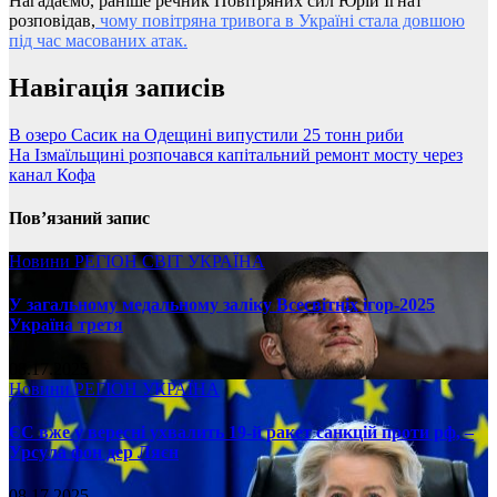
Нагадаємо, раніше речник Повітряних сил Юрій Ігнат
розповідав,
чому повітряна тривога в Україні стала довшою
під час масованих атак.
Навігація записів
В озеро Сасик на Одещині випустили 25 тонн риби
На Ізмаїльщині розпочався капітальний ремонт мосту через
канал Кофа
Пов’язаний запис
Новини
РЕГІОН
СВІТ
УКРАЇНА
У загальному медальному заліку Всесвітніх ігор-2025
Україна третя
08.17.2025
Новини
РЕГІОН
УКРАЇНА
ЄС вже у вересні ухвалить 19-й ракет санкцій проти рф, –
Урсула фон дер Ляєн
08.17.2025