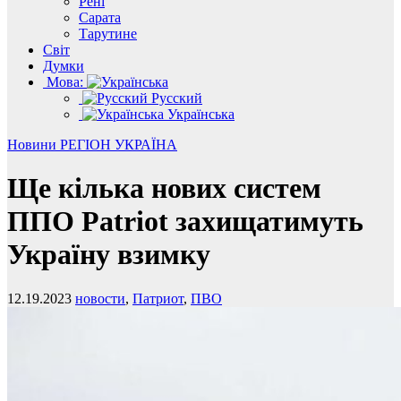
Рені
Сарата
Тарутине
Світ
Думки
Мова:
Русский
Українська
Новини
РЕГІОН
УКРАЇНА
Ще кілька нових систем
ППО Patriot захищатимуть
Україну взимку
12.19.2023
новости
,
Патриот
,
ПВО