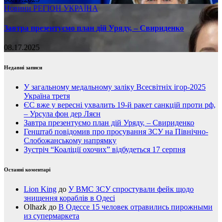
Новини
РЕГІОН
УКРАЇНА
Завтра презентуємо план дій Уряду, – Свириденко
08.17.2025
Недавні записи
У загальному медальному заліку Всесвітніх ігор-2025
Україна третя
ЄС вже у вересні ухвалить 19-й ракет санкцій проти рф,
– Урсула фон дер Ляєн
Завтра презентуємо план дій Уряду, – Свириденко
Генштаб повідомив про просування ЗСУ на Північно-
Слобожанському напрямку
Зустріч “Коаліції охочих” відбудеться 17 серпня
Останні коментарі
Lion King
до
У ВМС ЗСУ спростували фейк щодо
знищення кораблів в Одесі
Olhazk
до
В Одессе 15 человек отравились пирожными
из супермаркета