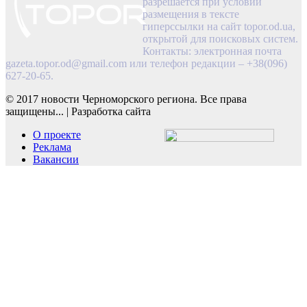
разрешается при условии
размещения в тексте
гиперссылки на сайт topor.od.ua,
открытой для поисковых систем.
Контакты: электронная почта
gazeta.topor.od@gmail.com
или телефон редакции – +38(096)
627-20-65.
© 2017 новости Черноморского региона. Все права
защищены...
|
Разработка сайта
О проекте
Реклама
Вакансии