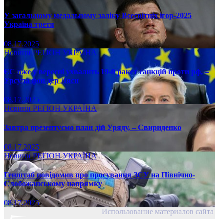
У загальному медальному заліку Всесвітніх ігор-2025
Україна третя
08.17.2025
Новини
РЕГІОН
УКРАЇНА
ЄС вже у вересні ухвалить 19-й ракет санкцій проти рф, –
Урсула фон дер Ляєн
08.17.2025
Новини
РЕГІОН
УКРАЇНА
Завтра презентуємо план дій Уряду, – Свириденко
08.17.2025
Новини
РЕГІОН
УКРАЇНА
Генштаб повідомив про просування ЗСУ на Північно-
Слобожанському напрямку
08.17.2025
Использование материалов сайта