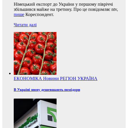
Німецький експорт до України у першому півріччі
збільшився майже на третину. Про це повідомляє ntv,
пише
Кореспондент.
Читати далі
ЕКОНОМІКА
Новини
РЕГІОН
УКРАЇНА
В Україні знову дешевшають помідори