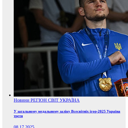
Новини
РЕГІОН
СВІТ
УКРАЇНА
У загальному медальному заліку Всесвітніх ігор-2025 Україна
третя
08.17.2025