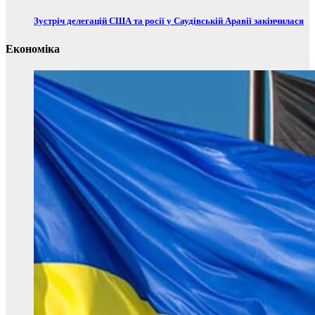
Зустріч делегацій США та росії у Саудівській Аравії закінчилася
Економіка