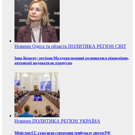
Новини
Одеса та область
ПОЛИТИКА
РЕГІОН
СВІТ
Інна Кошеру: регіони Молдови повинні розвиватися рівномірно,
автономії надавати не плануємо
Новини
ПОЛИТИКА
РЕГІОН
УКРАЇНА
Міністри ЄС схвалили створення трибуналу проти РФ