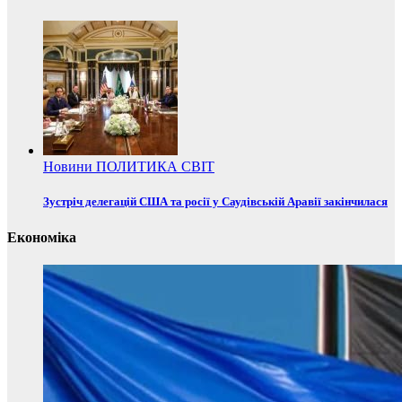
Новини
ПОЛИТИКА
СВІТ
Зустріч делегацій США та росії у Саудівській Аравії закінчилася
Економіка