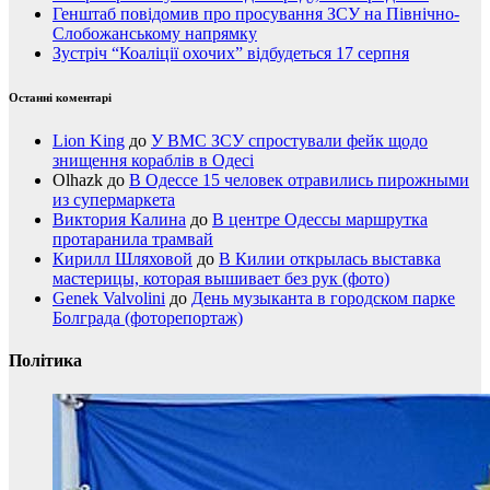
Генштаб повідомив про просування ЗСУ на Північно-
Слобожанському напрямку
Зустріч “Коаліції охочих” відбудеться 17 серпня
Останні коментарі
Lion King
до
У ВМС ЗСУ спростували фейк щодо
знищення кораблів в Одесі
Olhazk
до
В Одессе 15 человек отравились пирожными
из супермаркета
Виктория Калина
до
В центре Одессы маршрутка
протаранила трамвай
Кирилл Шляховой
до
В Килии открылась выставка
мастерицы, которая вышивает без рук (фото)
Genek Valvolini
до
День музыканта в городском парке
Болграда (фоторепортаж)
Політика