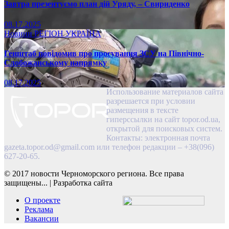
Завтра презентуємо план дій Уряду, – Свириденко
08.17.2025
Новини
РЕГІОН
УКРАЇНА
Генштаб повідомив про просування ЗСУ на Північно-
Слобожанському напрямку
08.17.2025
Использование материалов сайта
разрешается при условии
размещения в тексте
гиперссылки на сайт topor.od.ua,
открытой для поисковых систем.
Контакты: электронная почта
gazeta.topor.od@gmail.com
или телефон редакции – +38(096)
627-20-65.
© 2017 новости Черноморского региона. Все права
защищены...
|
Разработка сайта
О проекте
Реклама
Вакансии