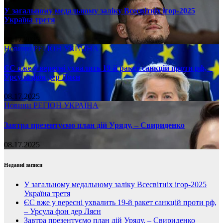
У загальному медальному заліку Всесвітніх ігор-2025
Україна третя
08.17.2025
Новини
РЕГІОН
УКРАЇНА
ЄС вже у вересні ухвалить 19-й ракет санкцій проти рф, –
Урсула фон дер Ляєн
08.17.2025
Новини
РЕГІОН
УКРАЇНА
Завтра презентуємо план дій Уряду, – Свириденко
08.17.2025
Недавні записи
У загальному медальному заліку Всесвітніх ігор-2025
Україна третя
ЄС вже у вересні ухвалить 19-й ракет санкцій проти рф,
– Урсула фон дер Ляєн
Завтра презентуємо план дій Уряду, – Свириденко