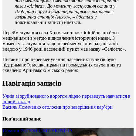
його мешканцями з метою відновлення історичної
назви «Аліяга». До моменту заснування селища у
1969 році поруч з його територією знаходилася
залізнична станція Аліяга», – йдеться у
пояснювальній записці йдеться
.
Перейменування села Холмське також ініційовано його
мешканцями з метою відновлення історичної назви. З
моменту заснування та до перейменування радянською
владою у 1946 році населений пункт мав назву «Селіогло».
Питання про перейменування населених пунктів було
підтримане їх мешканцями на громадських слуханнях та
схвалено Арцизькою міською радою.
Навігація записів
Учнів зі зруйнованого ворогом ліцею переведуть навчатися в
інший заклад
Василь Ломаченко оголосив про завершення кар’єри
Пов’язаний запис
Новини
РЕГІОН
СВІТ
УКРАЇНА