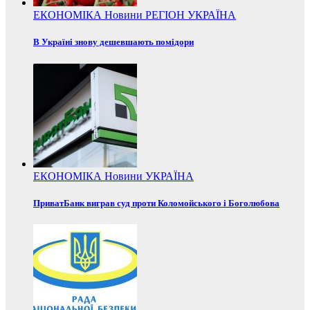
ЕКОНОМІКА
Новини
РЕГІОН
УКРАЇНА
В Україні знову дешевшають помідори
ЕКОНОМІКА
Новини
УКРАЇНА
ПриватБанк виграв суд проти Коломойського і Боголюбова