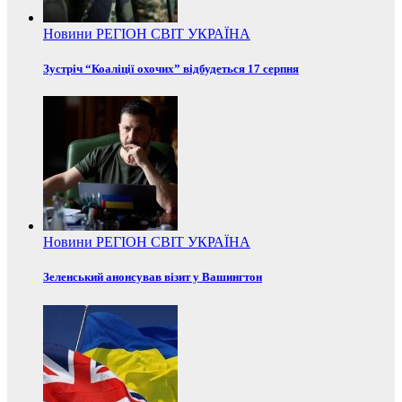
Новини
РЕГІОН
СВІТ
УКРАЇНА
Зустріч “Коаліції охочих” відбудеться 17 серпня
Новини
РЕГІОН
СВІТ
УКРАЇНА
Зеленський анонсував візит у Вашингтон