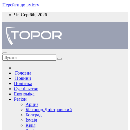
Перейти до вмісту
Чт. Сер 6th, 2026
Головна
Новини
Політика
Суспільство
Економіка
Регіон
Арциз
Білгород-Дністровский
Болград
Ізмаїл
Кілія