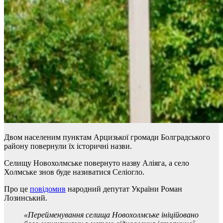
Двом населеним пунктам Арцизької громади Болградського
району повернули їх історичні назви.
Селищу Новохолмське повернуто назву Аліяга, а село
Холмське знов буде називатися Селіогло.
Про це
повідомив
народний депутат України Роман
Лозинський.
«Перейменування селища Новохолмське ініційовано