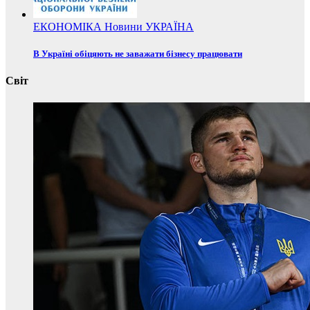
ЕКОНОМІКА
Новини
УКРАЇНА
В Україні обіцяють не заважати бізнесу працювати
Світ