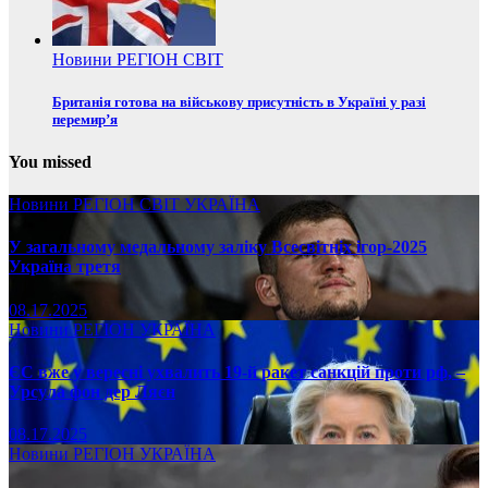
Новини
РЕГІОН
СВІТ
Британія готова на військову присутність в Україні у разі
перемир’я
You missed
Новини
РЕГІОН
СВІТ
УКРАЇНА
У загальному медальному заліку Всесвітніх ігор-2025
Україна третя
08.17.2025
Новини
РЕГІОН
УКРАЇНА
ЄС вже у вересні ухвалить 19-й ракет санкцій проти рф, –
Урсула фон дер Ляєн
08.17.2025
Новини
РЕГІОН
УКРАЇНА