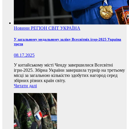
Новини
РЕГІОН
СВІТ
УКРАЇНА
У загальному медальному заліку Всесвітніх ігор-2025 Україна
третя
08.17.2025
У китайському місті Ченду завершилися Всесвітні
ігри-2025. Збірна України завершила турнір на третьому
місці за загальною кількістю здобутих нагород серед
збірних різних країн світу.
Читати далі